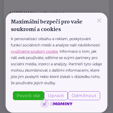
HARTMANN je odborník na
×
Maximální bezpečí pro vaše
zdravotnické pomůcky a hygienická
řešení s dlouholetou tradicí.
soukromí a cookies
Zaměřuje ...
K personalizaci obsahu a reklam, poskytování
funkcí sociálních médií a analýze naší návštěvnosti
https://hartmanndirect.com/cs-cz
využíváme soubory cookie
. Informace o tom, jak
+420 800 100 150
náš web používáte, sdílíme se svými partnery pro
info@hartmanndirect.cz
sociální média, inzerci a analýzy. Partneři tyto údaje
mohou zkombinovat s dalšími informacemi, které
jste jim poskytli nebo které získali v důsledku toho,
Zobrazit přehled společností
že používáte jejich služby.
Povolit vše
Upravit
Odmítnout