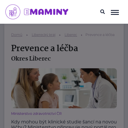
Domů
Liberecký kraj
Liberec
Prevence a léčba
Prevence a léčba
Okres Liberec
Ministerstvo zdravotnictví ČR
Kdy mohou být klinické studie šancí na novou
léčbu? Ministerstvo připravuje nový portál pro