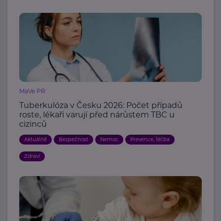
MaVe PR
Tuberkulóza v Česku 2026: Počet případů
roste, lékaři varují před nárůstem TBC u
cizinců
Aktuálně
Bezpečnost
Nemoc
Prevence, léčba
Zdraví