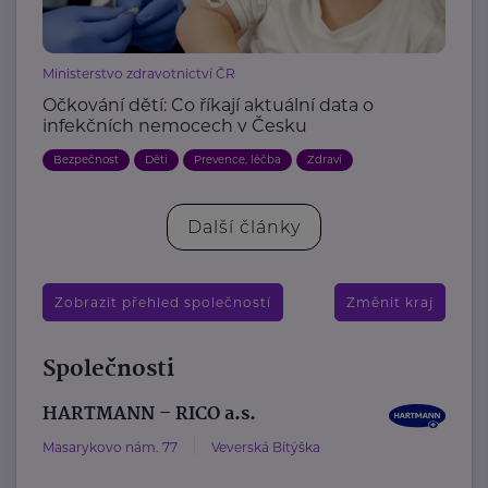
Ministerstvo zdravotnictví ČR
Očkování dětí: Co říkají aktuální data o
infekčních nemocech v Česku
Bezpečnost
Děti
Prevence, léčba
Zdraví
Další články
Zobrazit přehled společností
Změnit kraj
Společnosti
HARTMANN – RICO a.s.
Masarykovo nám. 77
Veverská Bítýška