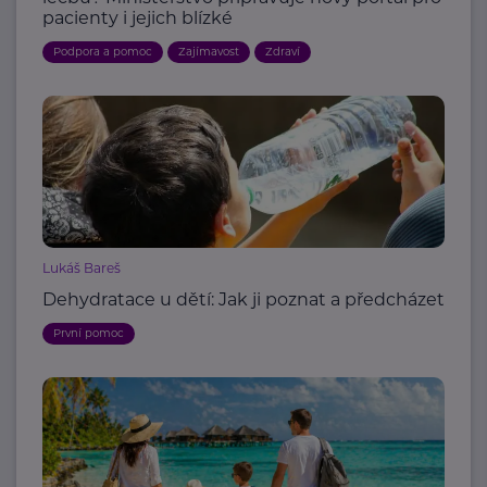
pacienty i jejich blízké
Podpora a pomoc
Zajímavost
Zdraví
Lukáš Bareš
Dehydratace u dětí: Jak ji poznat a předcházet
První pomoc