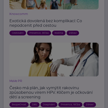
Knowcomm
Exotická dovolená bez komplikací: Co
nepodcenit před cestou
Cestování
Prevence, léčba
Rodina
Zdraví
MaVe PR
Česko má plán, jak vymýtit rakovinu
způsobenou virem HPV. Klíčem je očkování
dětí a screening
Bezpečnost
Děti
Dospívání
Prevence, léčba
Zdraví