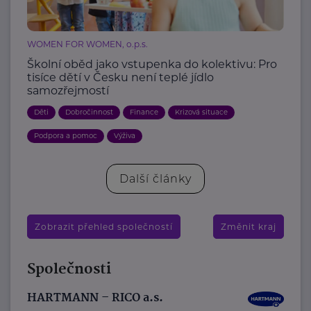
WOMEN FOR WOMEN, o.p.s.
Školní oběd jako vstupenka do kolektivu: Pro
tisíce dětí v Česku není teplé jídlo
samozřejmostí
Děti
Dobročinnost
Finance
Krizová situace
Podpora a pomoc
Výživa
Další články
Zobrazit přehled společností
Změnit kraj
Společnosti
HARTMANN – RICO a.s.