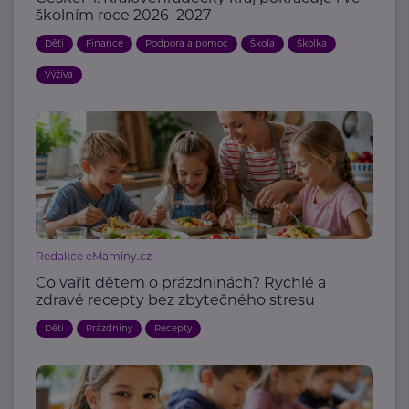
školním roce 2026–2027
Děti
Finance
Podpora a pomoc
Škola
Školka
Výživa
Redakce eMaminy.cz
Co vařit dětem o prázdninách? Rychlé a
zdravé recepty bez zbytečného stresu
Děti
Prázdniny
Recepty