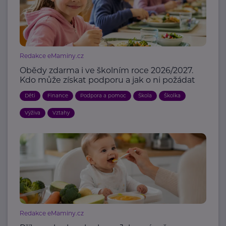
Redakce eMaminy.cz
Obědy zdarma i ve školním roce 2026/2027.
Kdo může získat podporu a jak o ni požádat
Děti
Finance
Podpora a pomoc
Škola
Školka
Výživa
Vztahy
Redakce eMaminy.cz