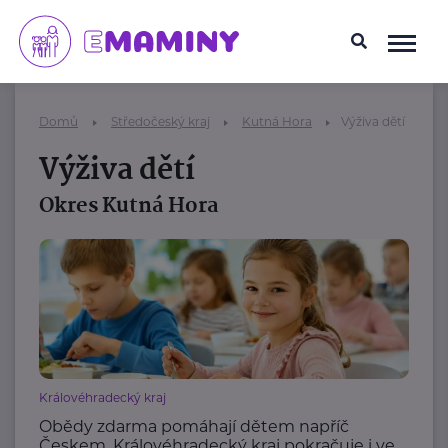
Domů
Středočeský kraj
Kutná Hora
Výživa dětí
Výživa dětí
Okres Kutná Hora
Královéhradecký kraj
Obědy zdarma pomáhají dětem napříč
Českem. Královéhradecký kraj pokračuje i ve