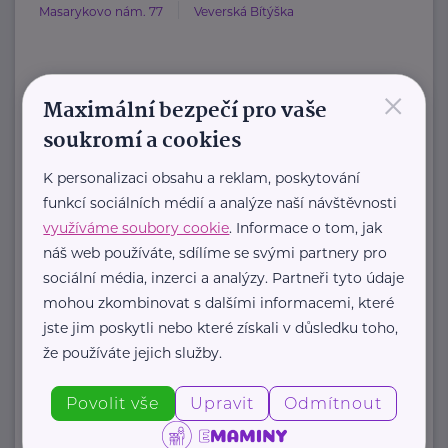
Masarykovo nám. 77
Veverská Bítýška
×
HARTMANN je odborník na
Maximální bezpečí pro vaše
zdravotnické pomůcky a hygienická
soukromí a cookies
řešení s dlouholetou tradicí.
K personalizaci obsahu a reklam, poskytování
Zaměřuje ...
funkcí sociálních médií a analýze naší návštěvnosti
využíváme soubory cookie
. Informace o tom, jak
https://hartmanndirect.com/cs-cz
náš web používáte, sdílíme se svými partnery pro
+420 800 100 150
sociální média, inzerci a analýzy. Partneři tyto údaje
info@hartmanndirect.cz
mohou zkombinovat s dalšími informacemi, které
jste jim poskytli nebo které získali v důsledku toho,
že používáte jejich služby.
Zobrazit přehled společností
Povolit vše
Upravit
Odmítnout