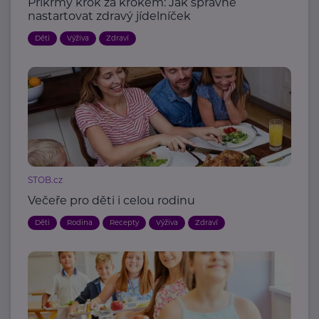
Příkrmy krok za krokem: Jak správně
nastartovat zdravý jídelníček
Děti
Výživa
Zdraví
STOB.cz
Večeře pro děti i celou rodinu
Děti
Rodina
Recepty
Výživa
Zdraví