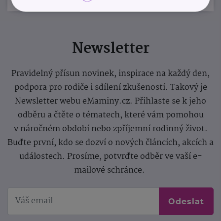
Newsletter
Pravidelný přísun novinek, inspirace na každý den,
podpora pro rodiče i sdílení zkušeností. Takový je
Newsletter webu eMaminy.cz. Přihlaste se k jeho
odběru a čtěte o tématech, které vám pomohou
v náročném období nebo zpříjemní rodinný život.
Buďte první, kdo se dozví o nových článcích, akcích a
událostech. Prosíme, potvrďte odběr ve vaší e-
mailové schránce.
Odeslat