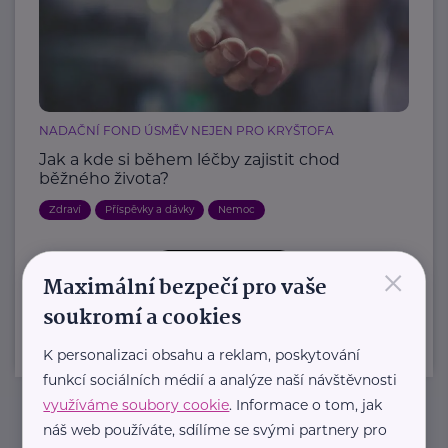
NADAČNÍ FOND ÚSMĚV NEJEN PRO KRYŠTOFA
Jak a kde si během léčby zajistit chod
běžného života?
Zdraví
Příspěvky a dávky
Nemoc
×
Další články
Maximální bezpečí pro vaše
soukromí a cookies
K personalizaci obsahu a reklam, poskytování
funkcí sociálních médií a analýze naší návštěvnosti
využíváme soubory cookie
. Informace o tom, jak
náš web používáte, sdílíme se svými partnery pro