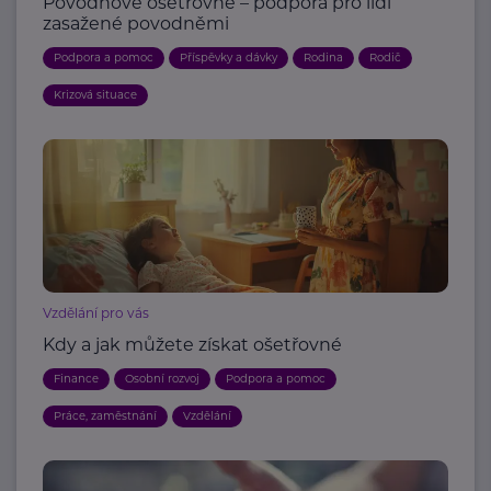
Povodňové ošetřovné – podpora pro lidi
zasažené povodněmi
Podpora a pomoc
Příspěvky a dávky
Rodina
Rodič
Krizová situace
Vzdělání pro vás
Kdy a jak můžete získat ošetřovné
Finance
Osobní rozvoj
Podpora a pomoc
Práce, zaměstnání
Vzdělání