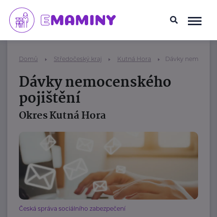
Domů
Středočeský kraj
Kutná Hora
Dávky nemocensk
Dávky nemocenského
pojištění
Okres Kutná Hora
Česká správa sociálního zabezpečení