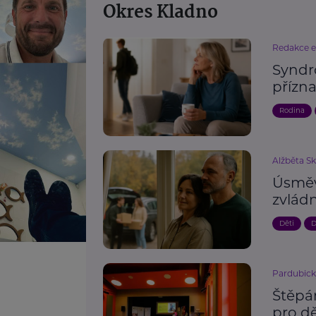
Okres Kladno
Redakce 
Syndr
přízn
Rodina
Alžběta S
Úsměv
zvlád
Děti
D
Pardubick
Štěpá
pro dě