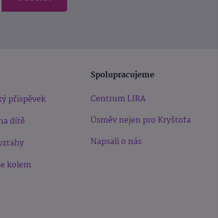
Spolupracujeme
Centrum LIRA
ý příspěvek
Úsměv nejen pro Kryštofa
na dítě
Napsali o nás
vztahy
še kolem