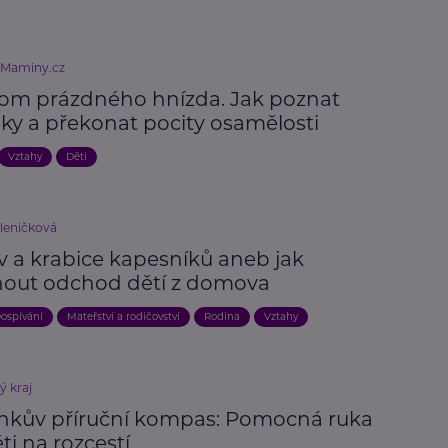
eMaminy.cz
om prázdného hnízda. Jak poznat
aky a překonat pocity osamělosti
Vztahy
Děti
kleničková
 a krabice kapesníků aneb jak
nout odchod dětí z domova
ospívání
Mateřství a rodičovství
Rodina
Vztahy
ý kraj
nkův příruční kompas: Pomocná ruka
ti na rozcestí