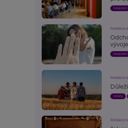
Dospívání
Redakce 
Odcho
vývoj
Dospívání
Redakce 
Důleži
Vztahy
Redakce 