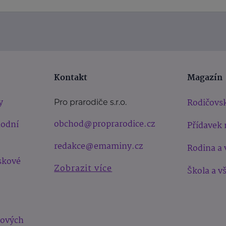
Kontakt
Magazín
y
Rodičovsk
Pro prarodiče s.r.o.
obchod@proprarodice.cz
hodní
Přídavek 
redakce@emaminy.cz
Rodina a 
skové
Zobrazit více
Škola a v
bových