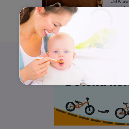
Jak se
jaký t
Dospívání