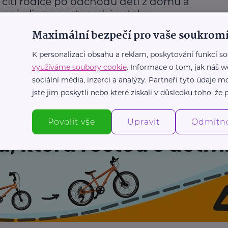
 cítí rodiče po odchodu dětí z domu a
o má vliv na partnerské vztahy
Maximální bezpečí pro vaše soukromí
Rodič
Vztahy
K personalizaci obsahu a reklam, poskytování funkcí so
využíváme soubory cookie
. Informace o tom, jak náš w
Další články
sociální média, inzerci a analýzy. Partneři tyto údaje
jste jim poskytli nebo které získali v důsledku toho, že p
Povolit vše
Upravit
Odmítn