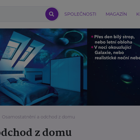
SPOLEČNOSTI
MAGAZÍN
K
Osamostatnění a odchod z domu
odchod z domu