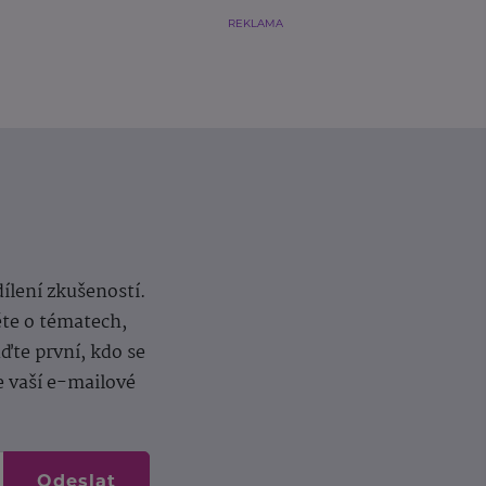
REKLAMA
dílení zkušeností.
ěte o tématech,
te první, kdo se
e vaší e-mailové
Odeslat