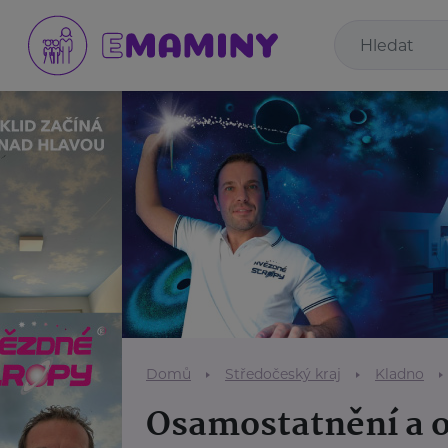
Domů
Středočeský kraj
Kladno
Osamostatnění a 