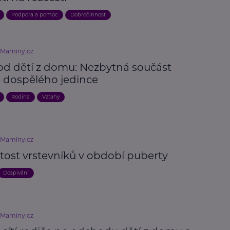
Podpora a pomoc
Dobročinnost
eMaminy.cz
d dětí z domu: Nezbytná součást
e dospělého jedince
Rodina
Vztahy
eMaminy.cz
tost vrstevníků v období puberty
Dospívání
eMaminy.cz