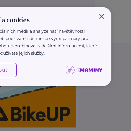
×
 a cookies
ciálních médií a analýze naší návštěvnosti
eb používáte, sdílíme se svými partnery pro
 mohou zkombinovat s dalšími informacemi, které
oužíváte jejich služby.
out