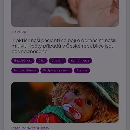
MaVe PR
Praktici: naši pacienti se bojí o domácím násilí
mluvit. Počty případů v České republice jsou
podhodnocené
Bezpečnost
Děti
Chování
Komunikace
Krizová situace
Podpora a pomoc
Rodina
Státní zdravotní ústav