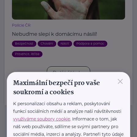
Policie ČR
Nebuďme slepí k domácímu násilí!
Bezpečnost
Chování
Násilí
Podpora a pomoc
Prevence, léčba
Další články
×
Maximální bezpečí pro vaše
soukromí a cookies
K personalizaci obsahu a reklam, poskytování
funkcí sociálních médií a analýze naší návštěvnosti
využíváme soubory cookie
. Informace o tom, jak
Newsletter
náš web používáte, sdílíme se svými partnery pro
sociální média, inzerci a analýzy. Partneři tyto údaje