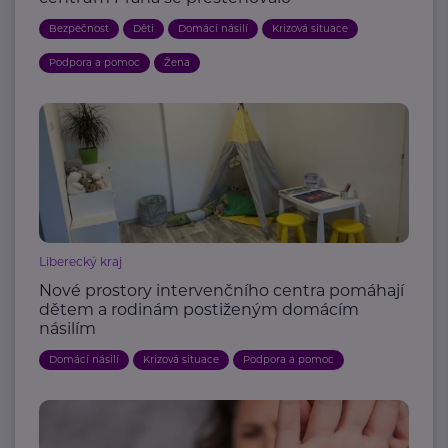
Bezpečnost
Děti
Domácí násilí
Krizová situace
Podpora a pomoc
Žena
Liberecký kraj
Nové prostory intervenčního centra pomáhají
dětem a rodinám postiženým domácím
násilím
Domácí násilí
Krizová situace
Podpora a pomoc