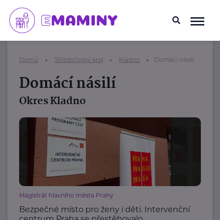
Domů
Středočeský kraj
Kladno
Domácí násilí
Domácí násilí
Okres Kladno
Magistrát hlavního města Prahy
Bezpečné místo pro ženy i děti. Intervenční
centrum Praha se přestěhovalo