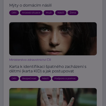
Mýty o domácím násilí
Děti
Krizová situace
Muži
Násilí
Žena
Ministerstvo zdravotnictví ČR
Karta k identifikaci špatného zacházení s
dětmi (karta KID) a jak postupovat
Děti
Bezpečnost
Násilí
Podpora a pomoc