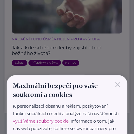
NADAČNÍ FOND ÚSMĚV NEJEN PRO KRYŠTOFA
Jak a kde si během léčby zajistit chod
běžného života?
Zdraví
Příspěvky a dávky
Nemoc
×
Další články
Maximální bezpečí pro vaše
soukromí a cookies
K personalizaci obsahu a reklam, poskytování
funkcí sociálních médií a analýze naší návštěvnosti
využíváme soubory cookie
. Informace o tom, jak
náš web používáte, sdílíme se svými partnery pro