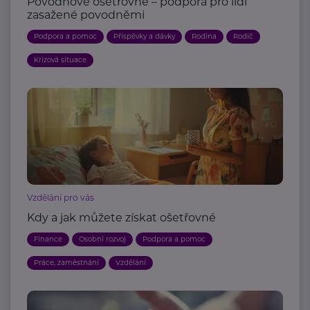
Povodňové ošetřovné – podpora pro lidi
zasažené povodněmi
Podpora a pomoc
Příspěvky a dávky
Rodina
Rodič
Krizová situace
Vzdělání pro vás
Kdy a jak můžete získat ošetřovné
Finance
Osobní rozvoj
Podpora a pomoc
Práce, zaměstnání
Vzdělání