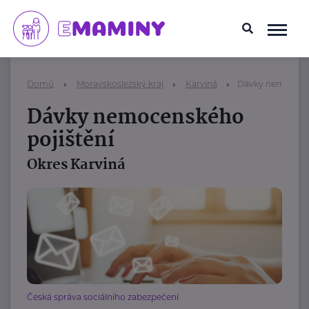
Domů
Moravskoslezský kraj
Karviná
Dávky nemocensk
Dávky nemocenského
pojištění
Okres Karviná
Česká správa sociálního zabezpečení