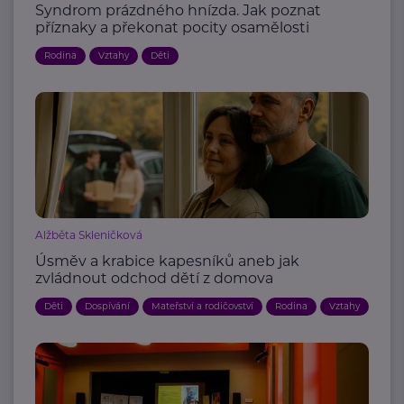
Syndrom prázdného hnízda. Jak poznat
příznaky a překonat pocity osamělosti
Rodina
Vztahy
Děti
Alžběta Skleničková
Úsměv a krabice kapesníků aneb jak
zvládnout odchod dětí z domova
Děti
Dospívání
Mateřství a rodičovství
Rodina
Vztahy