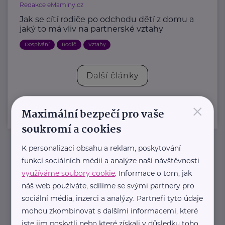
Redakce eMaminy.cz
Jak se cítí rodiče po odchodu dětí z domu a
jaký to má vliv na partnerské vztahy
Dospívání
Rodič
Vztahy
Další články
×
Maximální bezpečí pro vaše
soukromí a cookies
K personalizaci obsahu a reklam, poskytování
Newsletter
funkcí sociálních médií a analýze naší návštěvnosti
využíváme soubory cookie
. Informace o tom, jak
náš web používáte, sdílíme se svými partnery pro
Pravidelný přísun novinek, inspirace na každý den,
sociální média, inzerci a analýzy. Partneři tyto údaje
podpora pro rodiče i sdílení zkušeností. Takový je
mohou zkombinovat s dalšími informacemi, které
Newsletter webu eMaminy.cz. Přihlaste se k jeho
jste jim poskytli nebo které získali v důsledku toho,