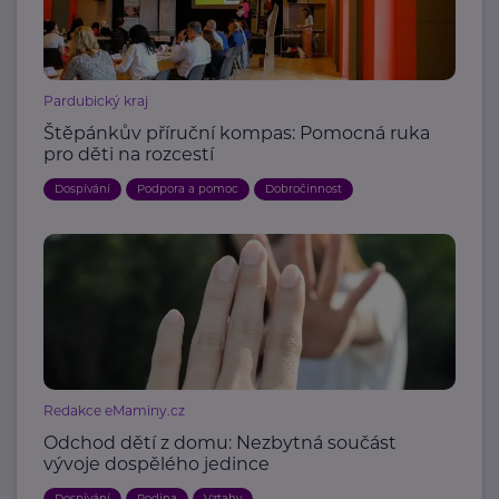
Pardubický kraj
Štěpánkův příruční kompas: Pomocná ruka
pro děti na rozcestí
Dospívání
Podpora a pomoc
Dobročinnost
Redakce eMaminy.cz
Odchod dětí z domu: Nezbytná součást
vývoje dospělého jedince
Dospívání
Rodina
Vztahy