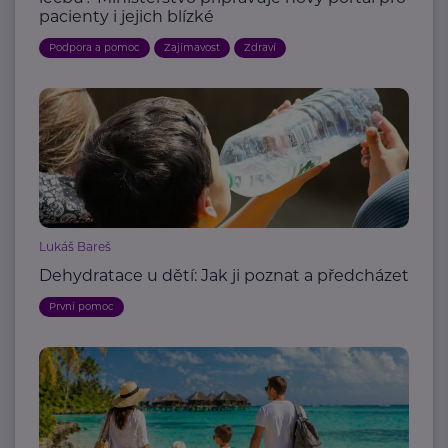
pacienty i jejich blízké
Podpora a pomoc
Zajímavost
Zdraví
Lukáš Bareš
Dehydratace u dětí: Jak ji poznat a předcházet
První pomoc