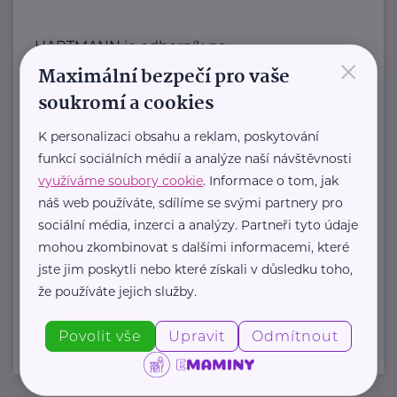
HARTMANN je odborník na
×
Maximální bezpečí pro vaše
zdravotnické pomůcky a hygienická
řešení s dlouholetou tradicí.
soukromí a cookies
Zaměřuje ...
K personalizaci obsahu a reklam, poskytování
funkcí sociálních médií a analýze naší návštěvnosti
https://hartmanndirect.com/cs-cz
využíváme soubory cookie
. Informace o tom, jak
+420 800 100 150
náš web používáte, sdílíme se svými partnery pro
info@hartmanndirect.cz
sociální média, inzerci a analýzy. Partneři tyto údaje
mohou zkombinovat s dalšími informacemi, které
jste jim poskytli nebo které získali v důsledku toho,
Zobrazit přehled společností
že používáte jejich služby.
Povolit vše
Upravit
Odmítnout