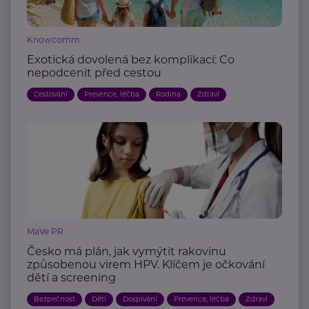
Knowcomm
Exotická dovolená bez komplikací: Co
nepodcenit před cestou
Cestování
Prevence, léčba
Rodina
Zdraví
MaVe PR
Česko má plán, jak vymýtit rakovinu
způsobenou virem HPV. Klíčem je očkování
dětí a screening
Bezpečnost
Děti
Dospívání
Prevence, léčba
Zdraví