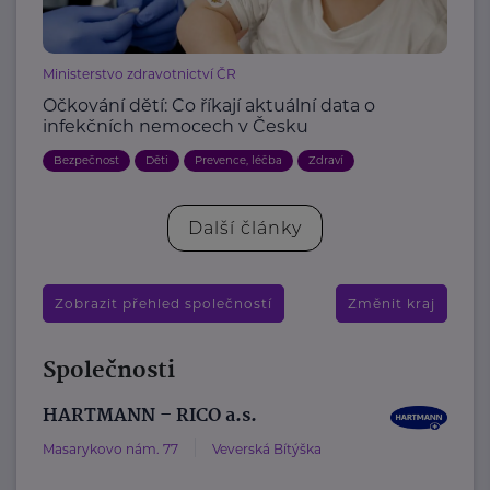
Ministerstvo zdravotnictví ČR
Očkování dětí: Co říkají aktuální data o
infekčních nemocech v Česku
Bezpečnost
Děti
Prevence, léčba
Zdraví
Další články
Zobrazit přehled společností
Změnit kraj
Společnosti
HARTMANN – RICO a.s.
Masarykovo nám. 77
Veverská Bítýška