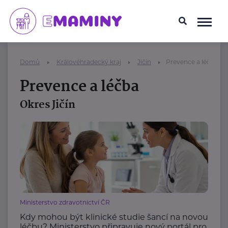
Domů
Královéhradecký kraj
Jičín
Prevence a léčba
Prevence a léčba
Okres Jičín
Ministerstvo zdravotnictví ČR
Kdy mohou být klinické studie šancí na novou
léčbu? Ministerstvo připravuje nový portál pro