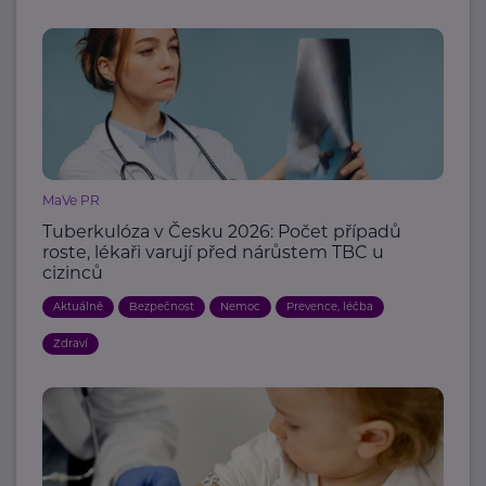
MaVe PR
Tuberkulóza v Česku 2026: Počet případů
roste, lékaři varují před nárůstem TBC u
cizinců
Aktuálně
Bezpečnost
Nemoc
Prevence, léčba
Zdraví