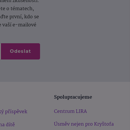
dílení zkušeností.
ěte o tématech,
te první, kdo se
e vaší e-mailové
Odeslat
Spolupracujeme
Centrum LIRA
ý příspěvek
Úsměv nejen pro Kryštofa
na dítě