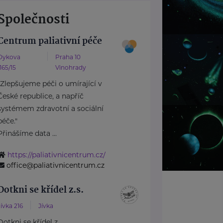
Společnosti
Centrum paliativní péče
Dykova
Praha 10
1165/15
Vinohrady
"Zlepšujeme péči o umírající v
České republice, a napříč
systémem zdravotní a sociální
péče."
Přinášíme data ...
https://paliativnicentrum.cz/
office@paliativnicentrum.cz
Dotkni se křídel z.s.
Jívka 216
Jívka
Dotkni se křídel z.