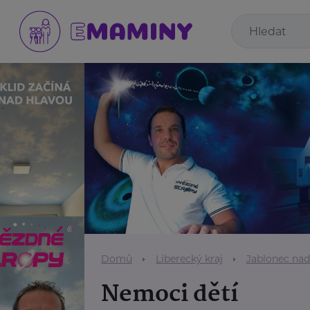
Domů
Liberecký kraj
Jablonec nad
Nemoci dětí