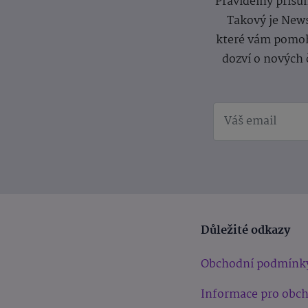
Pravidelný přísun
Takový je News
které vám pomoh
dozví o nových 
Důležité odkazy
Obchodní podmínk
Informace pro obc