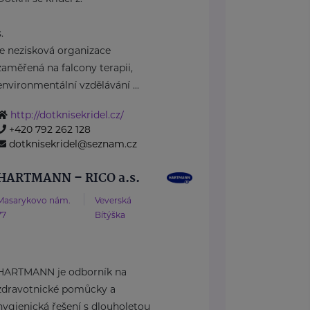
s.
je nezisková organizace
zaměřená na falcony terapii,
environmentální vzdělávání ...
http://dotknisekridel.cz/
+420 792 262 128
dotknisekridel@seznam.cz
HARTMANN – RICO a.s.
Masarykovo nám.
Veverská
77
Bítýška
HARTMANN je odborník na
zdravotnické pomůcky a
hygienická řešení s dlouholetou