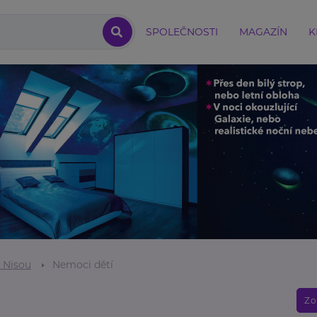
SPOLEČNOSTI
MAGAZÍN
K
 Nisou
Nemoci dětí
Zo