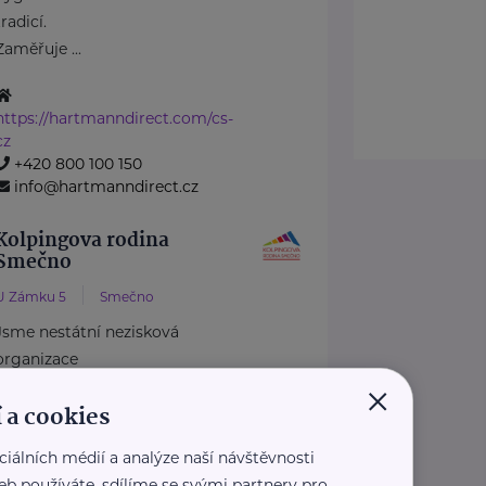
tradicí.
Zaměřuje ...
https://hartmanndirect.com/cs-
cz
+420 800 100 150
info@hartmanndirect.cz
Kolpingova rodina
Smečno
U Zámku 5
Smečno
Jsme nestátní nezisková
organizace
×
, která se již více než 25 let
 a cookies
zaměřuje na podporu rodin, ...
ciálních médií a analýze naší návštěvnosti
https://www.kolpingsmecno.cz/
eb používáte, sdílíme se svými partnery pro