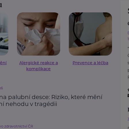
u
ění
Alergické reakce a
Prevence a léčba
komplikace
eš
a palubní desce: Riziko, které mění
ní nehodu v tragédii
vo zdravotnictví ČR