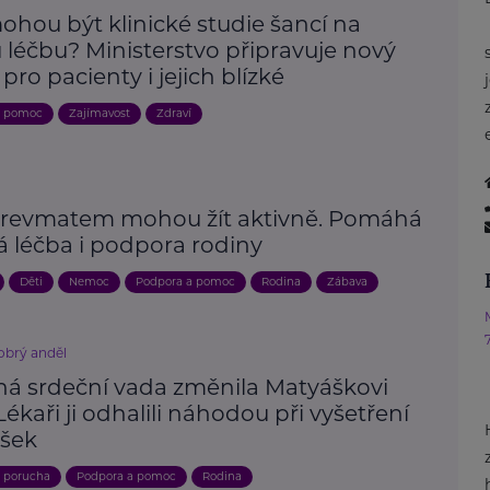
ohou být klinické studie šancí na
 léčbu? Ministerstvo připravuje nový
 pro pacienty i jejich blízké
a pomoc
Zajímavost
Zdraví
s revmatem mohou žít aktivně. Pomáhá
á léčba i podpora rodiny
Děti
Nemoc
Podpora a pomoc
Rodina
Zábava
brý anděl
ná srdeční vada změnila Matyáškovi
 Lékaři ji odhalili náhodou při vyšetření
šek
, porucha
Podpora a pomoc
Rodina