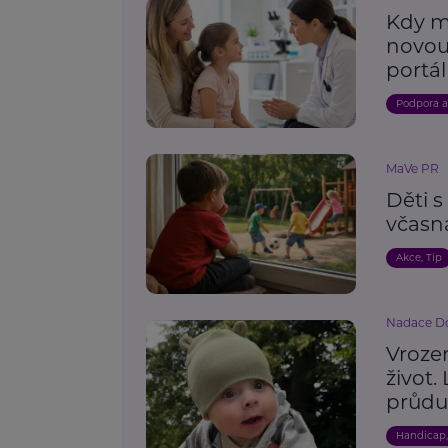
Kdy m
novou
portál
Podpora 
MaVe PR
Děti 
včasn
Akce, Tip
Nadace Do
Vroze
život.
průdu
Handicap