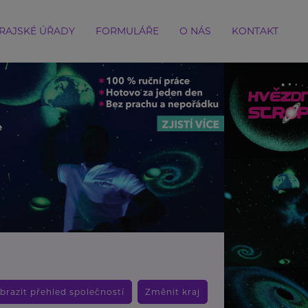
RAJSKÉ ÚŘADY
FORMULÁŘE
O NÁS
KONTAKT
brazit přehled společností
Změnit kraj