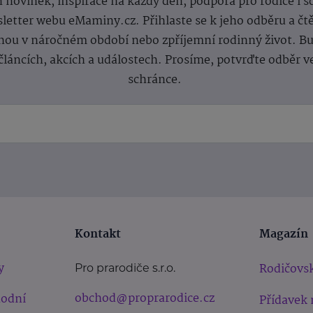
 novinek, inspirace na každý den, podpora pro rodiče i s
letter webu eMaminy.cz. Přihlaste se k jeho odběru a čt
ou v náročném období nebo zpříjemní rodinný život. Buď
článcích, akcích a událostech. Prosíme, potvrďte odběr v
schránce.
Kontakt
Magazín
y
Rodičovsk
Pro prarodiče s.r.o.
obchod@proprarodice.cz
hodní
Přídavek 