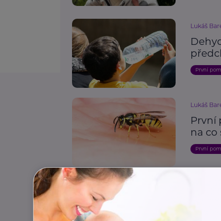
Lukáš Bar
Dehydr
předc
První po
Lukáš Bar
První
na co 
První po