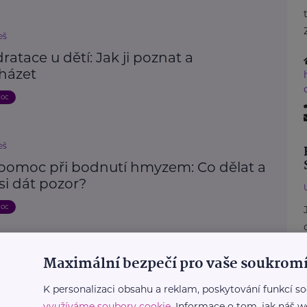
eš
atace u dětí: Jak ji poznat a
házet
moc
eš
 pomoc při bodnutí hmyzem: Co dělat a
si dát pozor?
moc
Maximální bezpečí pro vaše soukromí
Další články
K personalizaci obsahu a reklam, poskytování funkcí so
využíváme soubory cookie
. Informace o tom, jak náš w