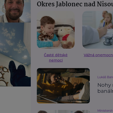
Okres Jablonec nad Niso
Časté dětské
Vážná onemocn
nemoci
Lukáš Bar
Nohy n
banál
Ministerst