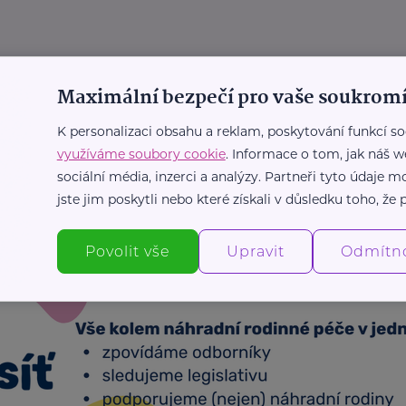
me slepí k domácímu násilí!
Maximální bezpečí pro vaše soukromí
st
Chování
Násilí
Podpora a pomoc
Prevence, léčba
K personalizaci obsahu a reklam, poskytování funkcí so
využíváme soubory cookie
. Informace o tom, jak náš w
sociální média, inzerci a analýzy. Partneři tyto údaje
Další články
jste jim poskytli nebo které získali v důsledku toho, že p
Povolit vše
Upravit
Odmítn