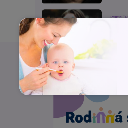
Policie ČR
Nebuď
Bezpečno