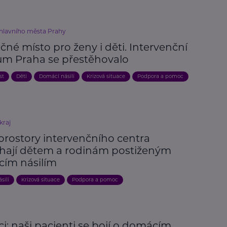
 hlavního města Prahy
né místo pro ženy i děti. Intervenční
um Praha se přestěhovalo
st
Děti
Domácí násilí
Krizová situace
Podpora a pomoc
kraj
prostory intervenčního centra
ají dětem a rodinám postiženým
ím násilím
silí
Krizová situace
Podpora a pomoc
ci: naši pacienti se bojí o domácím