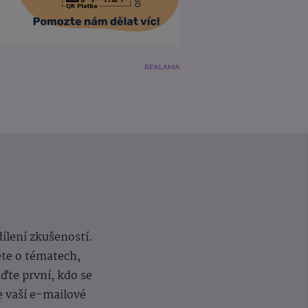
REKLAMA
dílení zkušeností.
ěte o tématech,
te první, kdo se
e vaší e-mailové