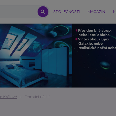
SPOLEČNOSTI
MAGAZÍN
K
c Králové
Domácí násilí