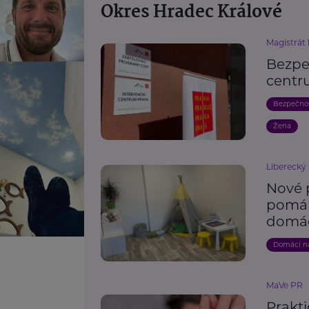
Okres Hradec Králové
Magistrát
Bezpeč
centr
Bezpečno
Žena
Liberecký 
Nové 
pomáh
domác
Domácí ná
MaVe PR
Prakti