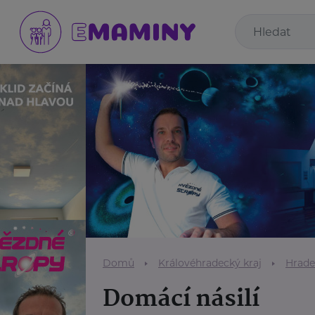
Domů
Královéhradecký kraj
Hrade
Domácí násilí