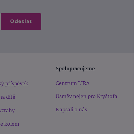
Odeslat
Spolupracujeme
Centrum LIRA
ý příspěvek
Úsměv nejen pro Kryštofa
na dítě
Napsali o nás
vztahy
še kolem