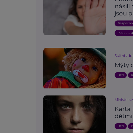
násilí
jsou 
Bezpečno
Podpora 
Státní zdr
Mýty 
Děti
K
Ministerst
Karta 
dětmi 
Děti
B