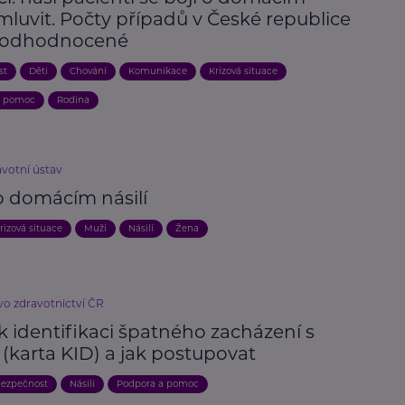
 mluvit. Počty případů v České republice
podhodnocené
st
Děti
Chování
Komunikace
Krizová situace
a pomoc
Rodina
avotní ústav
o domácím násilí
rizová situace
Muži
Násilí
Žena
vo zdravotnictví ČR
k identifikaci špatného zacházení s
(karta KID) a jak postupovat
ezpečnost
Násilí
Podpora a pomoc