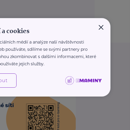
×
 a cookies
ciálních médií a analýze naší návštěvnosti
eb používáte, sdílíme se svými partnery pro
 mohou zkombinovat s dalšími informacemi, které
oužíváte jejich služby.
out