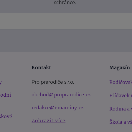
schránce.
Kontakt
Magazín
y
Rodičovsk
Pro prarodiče s.r.o.
obchod@proprarodice.cz
hodní
Přídavek 
redakce@emaminy.cz
Rodina a 
skové
Zobrazit více
Škola a v