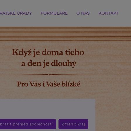
RAJSKÉ ÚŘADY
FORMULÁŘE
O NÁS
KONTAKT
brazit přehled společností
Změnit kraj