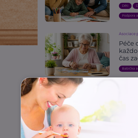
Děti
D
Podpora 
Asociace 
Péče 
každou
čas za
Babička a
Rodinná s
Adopt
mami
Děti
M