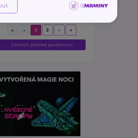
+420 605 244 772
out
houstecka.alena@gmail.com
2
›
»
«
‹
1
Zobrazit přehled společností