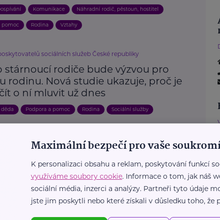
ospívání
Komunikace
Náhradní rodič, pěstoun, hostitel
a pomoc
Rodina
Vztahy
poskytovatelů sociálních služeb České republiky
o stárnoucí rodiče bude výzvou pro
 rodinu. Nová studie ukazuje, proč je
čít o ní mluvit už dnes
 děda
Podpora a pomoc
Rodina
Sociální služby
íť
Maximální bezpečí pro vaše soukromí
ovaná dcera se stala bříškovou
K personalizaci obsahu a reklam, poskytování funkcí so
nkou
využíváme soubory cookie
. Informace o tom, jak náš w
ateřství a rodičovství
Náhradní rodič, pěstoun, hostitel
sociální média, inzerci a analýzy. Partneři tyto údaje
jste jim poskytli nebo které získali v důsledku toho, že p