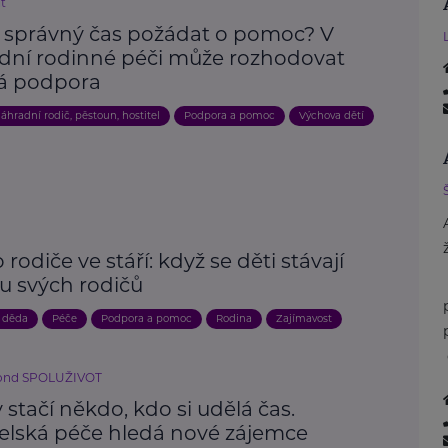
íť
e správný čas požádat o pomoc? V
dní rodinné péči může rozhodovat
á podpora
áhradní rodič, pěstoun, hostitel
Podpora a pomoc
Výchova dětí
 rodiče ve stáří: když se děti stávají
u svých rodičů
 děda
Péče
Podpora a pomoc
Rodina
Zajímavost
fond SPOLUŽIVOT
stačí někdo, kdo si udělá čas.
telská péče hledá nové zájemce