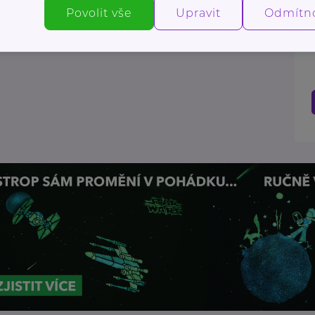
Další články
Povolit vše
Upravit
Odmítn