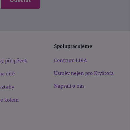
Odeslat
Spolupracujeme
Centrum LIRA
ý příspěvek
Úsměv nejen pro Kryštofa
na dítě
Napsali o nás
vztahy
še kolem