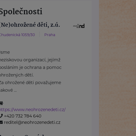
Společnosti
(Ne)ohrožené děti, z.ú.
Chudenická 1059/30
Praha
Jsme
neziskovou organizací, jejímž
posláním je ochrana a pomoc
ohrožených dětí.
Za ohrožené děti považujeme
takové ...
https://www.neohrozenedeti.cz/
+420 732 784 640
reditel@neohrozenedeti.cz