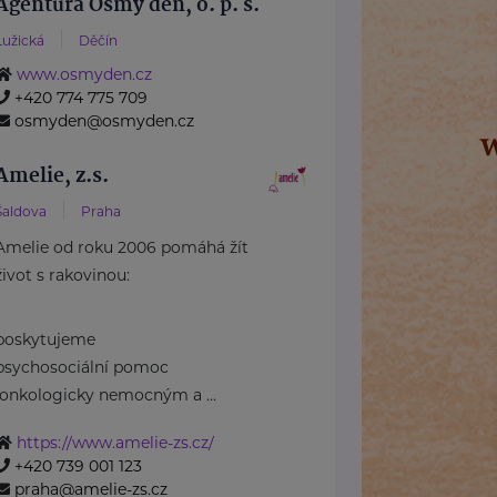
Agentura Osmý den, o. p. s.
Lužická
Děčín
www.osmyden.cz
+420 774 775 709
osmyden@osmyden.cz
Amelie, z.s.
Šaldova
Praha
Amelie od roku 2006 pomáhá žít
život s rakovinou:
poskytujeme
psychosociální pomoc
onkologicky nemocným a ...
https://www.amelie-zs.cz/
+420 739 001 123
praha@amelie-zs.cz