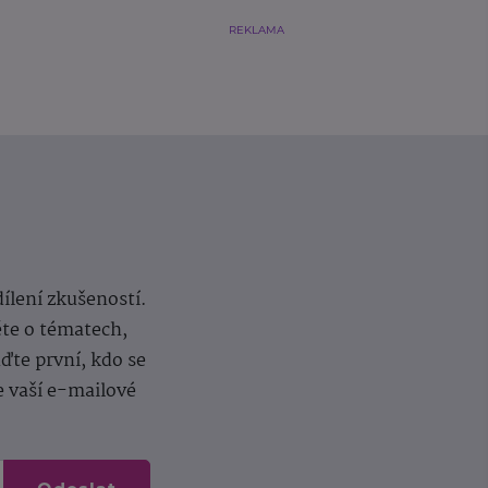
REKLAMA
dílení zkušeností.
ěte o tématech,
te první, kdo se
e vaší e-mailové