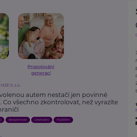
Propojování
generací
VIZE 0, z.ú.
volenou autem nestačí jen povinné
. Co všechno zkontrolovat, než vyrazíte
raničí
o
Bezpečnost
Cestování
Pojištění