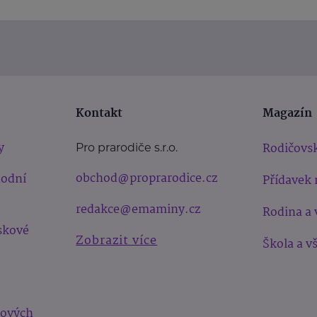
Kontakt
Magazín
y
Rodičovsk
Pro prarodiče s.r.o.
obchod@proprarodice.cz
hodní
Přídavek 
redakce@emaminy.cz
Rodina a 
skové
Zobrazit více
Škola a v
bových