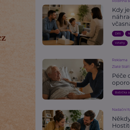
Rodinná s
Kdy j
náhra
včasn
Děti
N
Vztahy
Reklama
Zlaté Stáří
Péče o
oporo
Babička a
Nadační 
Někdy 
Hosti