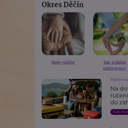
Okres Děčín
Role rodiče
Jak zvládat
partnerství
Platforma 
Na do
ručení
do zah
Auto, mot