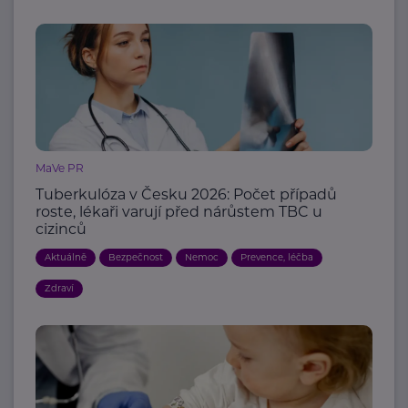
MaVe PR
Tuberkulóza v Česku 2026: Počet případů
roste, lékaři varují před nárůstem TBC u
cizinců
Aktuálně
Bezpečnost
Nemoc
Prevence, léčba
Zdraví