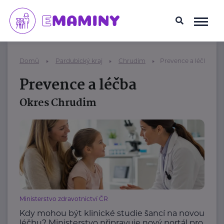
Domů
Pardubický kraj
Chrudim
Prevence a léčba
Prevence a léčba
Okres Chrudim
Ministerstvo zdravotnictví ČR
Kdy mohou být klinické studie šancí na novou
léčbu? Ministerstvo připravuje nový portál pro