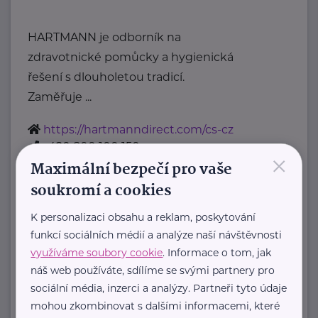
HARTMANN je odborník na
zdravotnické pomůcky a hygienická
řešení s dlouholetou tradicí.
Zaměřuje ...
https://hartmanndirect.com/cs-cz
+420 800 100 150
×
info@hartmanndirect.cz
Maximální bezpečí pro vaše
soukromí a cookies
SKP-CENTRUM, o.p.s.
K personalizaci obsahu a reklam, poskytování
Jungmannova 2550
Pardubice
funkcí sociálních médií a analýze naší návštěvnosti
využíváme soubory cookie
. Informace o tom, jak
Posláním organizace SKP-CENTRUM,
náš web používáte, sdílíme se svými partnery pro
o.p.s., je POMÁHAT VSTÁT osobám
sociální média, inzerci a analýzy. Partneři tyto údaje
v tísni a osobám ohroženým
mohou zkombinovat s dalšími informacemi, které
sociálním vyloučením: ...