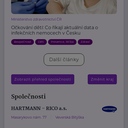
Ministerstvo zdravotnictví ČR
Očkování dětí: Co říkají aktuální data o
infekčních nemocech v Česku
Bezpečnost
Děti
Prevence, léčba
Zdraví
Další články
Zobrazit přehled společností
Změnit kraj
Společnosti
HARTMANN – RICO a.s.
Masarykovo nám. 77
Veverská Bítýška