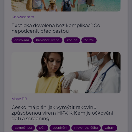
Knowcomm
Exotická dovolená bez komplikací: Co
nepodcenit před cestou
Cestování
Prevence, léčba
Rodina
Zdraví
MaVe PR
Česko má plán, jak vymýtit rakovinu
způsobenou virem HPV. Klíčem je očkování
dětí a screening
Bezpečnost
Děti
Dospívání
Prevence, léčba
Zdraví