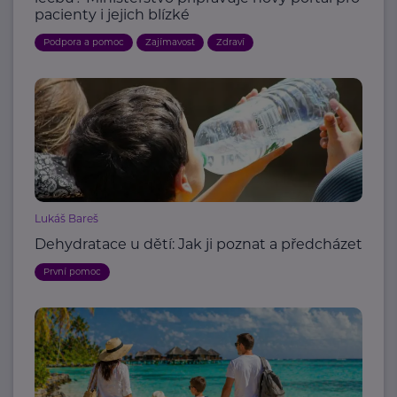
pacienty i jejich blízké
Podpora a pomoc
Zajímavost
Zdraví
Lukáš Bareš
Dehydratace u dětí: Jak ji poznat a předcházet
První pomoc