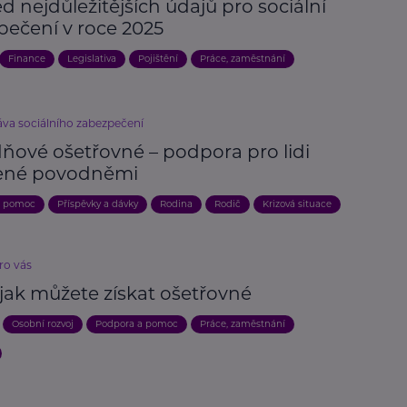
d nejdůležitějších údajů pro sociální
pečení v roce 2025
Finance
Legislativa
Pojištění
Práce, zaměstnání
áva sociálního zabezpečení
ňové ošetřovné – podpora pro lidi
ené povodněmi
a pomoc
Příspěvky a dávky
Rodina
Rodič
Krizová situace
ro vás
 jak můžete získat ošetřovné
Osobní rozvoj
Podpora a pomoc
Práce, zaměstnání