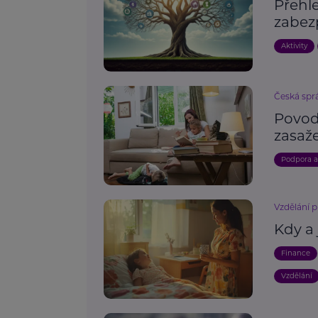
Přehle
zabez
Aktivity
Česká spr
Povod
zasaž
Podpora 
Vzdělání p
Kdy a
Finance
Vzdělání