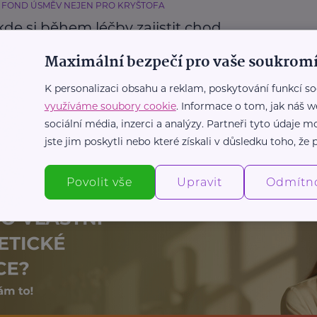
 FOND ÚSMĚV NEJEN PRO KRYŠTOFA
kde si během léčby zajistit chod
ho života?
Maximální bezpečí pro vaše soukromí
Příspěvky a dávky
Nemoc
K personalizaci obsahu a reklam, poskytování funkcí so
využíváme soubory cookie
. Informace o tom, jak náš w
sociální média, inzerci a analýzy. Partneři tyto údaje
Další články
jste jim poskytli nebo které získali v důsledku toho, že p
Povolit vše
Upravit
Odmítn