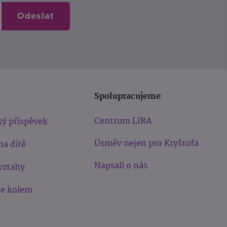
Odeslat
Spolupracujeme
Centrum LIRA
ý příspěvek
Úsměv nejen pro Kryštofa
na dítě
Napsali o nás
vztahy
še kolem