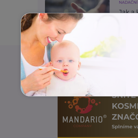
NADAČNÍ
Jak a 
běžné
Zdraví