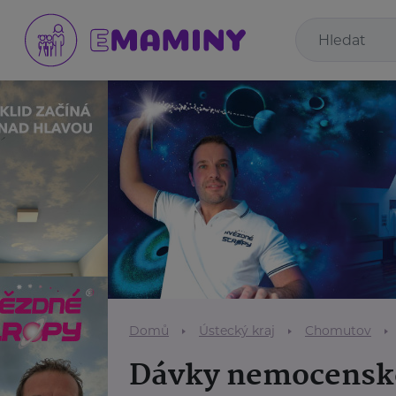
Domů
Ústecký kraj
Chomutov
Dávky nemocenské