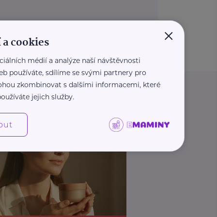
×
 a cookies
ciálních médií a analýze naší návštěvnosti
eb používáte, sdílíme se svými partnery pro
 mohou zkombinovat s dalšími informacemi, které
oužíváte jejich služby.
out