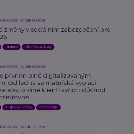
áva sociálního zabezpečení
vé změny v sociálním zabezpečení pro
026
Finance
Příspěvky a dávky
áva sociálního zabezpečení
je prvním plně digitalizovaným
m. Od ledna se mateřská vyplácí
ticky, online klienti vyřídí i důchod
ošetřovné
Příspěvky a dávky
Technologie
áva sociálního zabezpečení