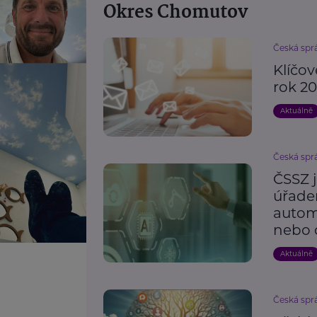
Okres Chomutov
Česká spr
Klíčo
rok 2
Aktuálně
Česká spr
ČSSZ 
úřade
automa
nebo 
Aktuálně
Česká spr