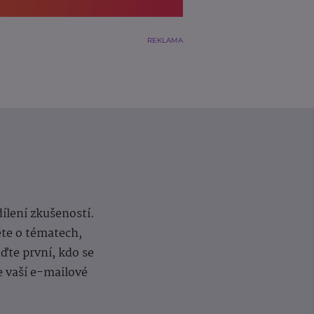
REKLAMA
dílení zkušeností.
ěte o tématech,
te první, kdo se
e vaší e-mailové