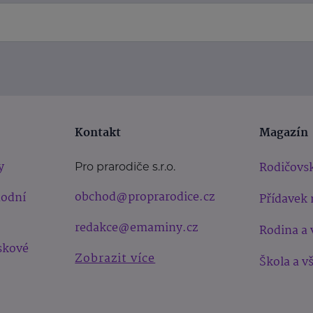
Kontakt
Magazín
y
Rodičovsk
Pro prarodiče s.r.o.
obchod@proprarodice.cz
hodní
Přídavek 
redakce@emaminy.cz
Rodina a 
skové
Zobrazit více
Škola a v