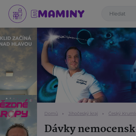
Domů
Jihočeský kraj
Český Kruml
Dávky nemocenské