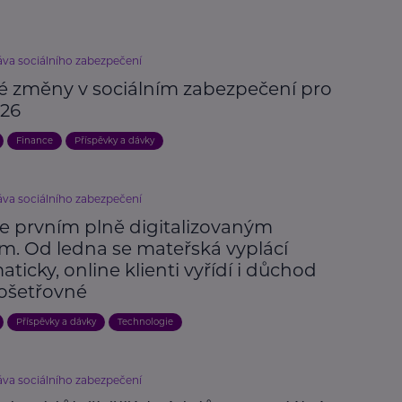
áva sociálního zabezpečení
vé změny v sociálním zabezpečení pro
026
Finance
Příspěvky a dávky
áva sociálního zabezpečení
je prvním plně digitalizovaným
m. Od ledna se mateřská vyplácí
ticky, online klienti vyřídí i důchod
ošetřovné
Příspěvky a dávky
Technologie
áva sociálního zabezpečení