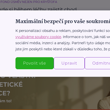
 FOND ÚSMĚV NEJEN PRO KRYŠTOFA
kde si během léčby zajistit chod
ho života?
Maximální bezpečí pro vaše soukromí
Příspěvky a dávky
Nemoc
K personalizaci obsahu a reklam, poskytování funkcí so
využíváme soubory cookie
. Informace o tom, jak náš w
sociální média, inzerci a analýzy. Partneři tyto údaje
Další články
jste jim poskytli nebo které získali v důsledku toho, že p
Povolit vše
Upravit
Odmítn