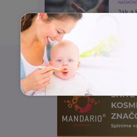
NADAČNÍ
Jak a 
běžné
Zdraví