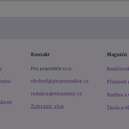
Kontakt
Magazín
y
Rodičovsk
Pro prarodiče s.r.o.
obchod@proprarodice.cz
hodní
Přídavek 
redakce@emaminy.cz
Rodina a 
skové
Zobrazit více
Škola a v