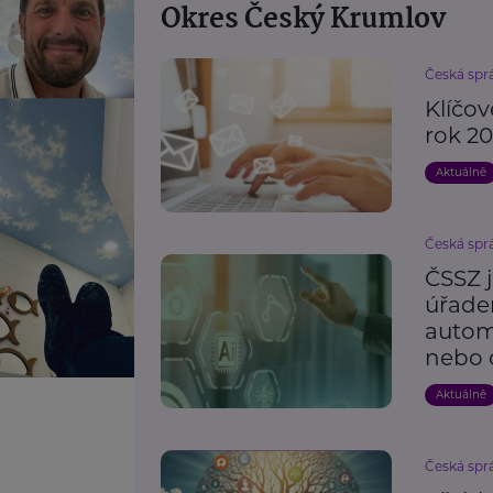
Okres Český Krumlov
Česká spr
Klíčo
rok 2
Aktuálně
Česká spr
ČSSZ 
úřade
automa
nebo 
Aktuálně
Česká spr