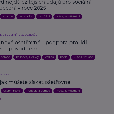
d nejdůležitějších údajů pro sociální
pečení v roce 2025
Finance
Legislativa
Pojištění
Práce, zaměstnání
áva sociálního zabezpečení
ňové ošetřovné – podpora pro lidi
ené povodněmi
a pomoc
Příspěvky a dávky
Rodina
Rodič
Krizová situace
ro vás
 jak můžete získat ošetřovné
Osobní rozvoj
Podpora a pomoc
Práce, zaměstnání