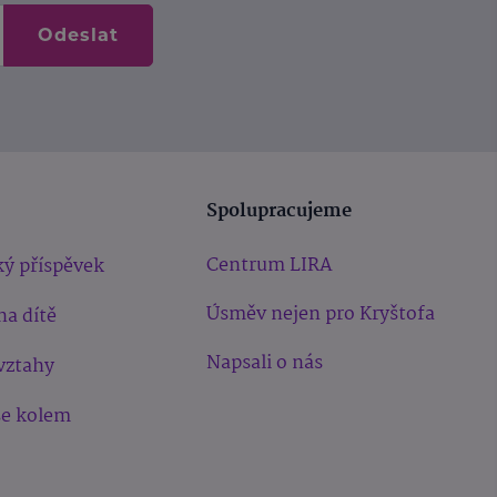
Odeslat
Spolupracujeme
Centrum LIRA
ý příspěvek
Úsměv nejen pro Kryštofa
na dítě
Napsali o nás
vztahy
še kolem