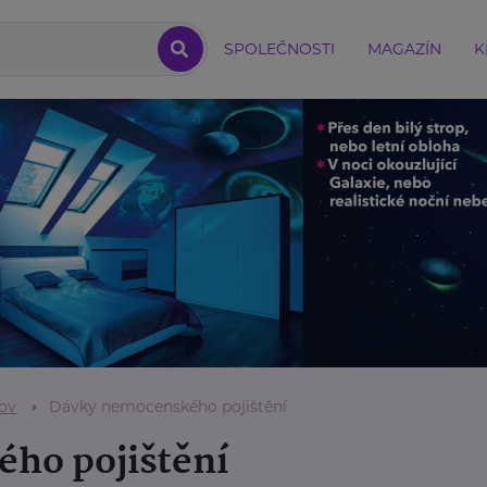
SPOLEČNOSTI
MAGAZÍN
K
ov
Dávky nemocenského pojištění
ho pojištění