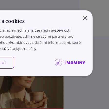
×
 a cookies
ciálních médií a analýze naší návštěvnosti
eb používáte, sdílíme se svými partnery pro
 mohou zkombinovat s dalšími informacemi, které
oužíváte jejich služby.
out