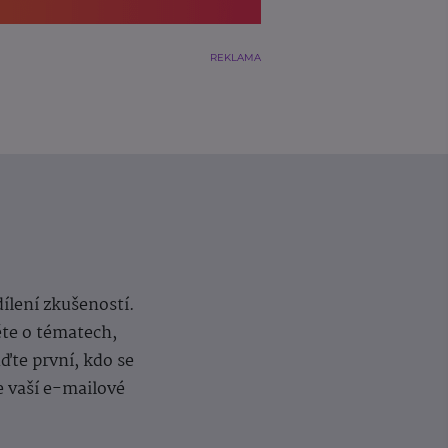
REKLAMA
dílení zkušeností.
ěte o tématech,
te první, kdo se
e vaší e-mailové