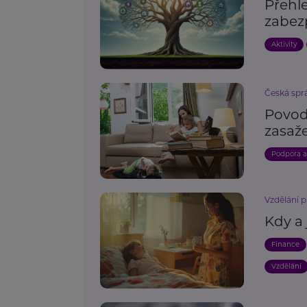
Přehle
zabez
Aktivity
Česká spr
Povod
zasaž
Podpora 
Vzdělání p
Kdy a
Finance
Vzdělání