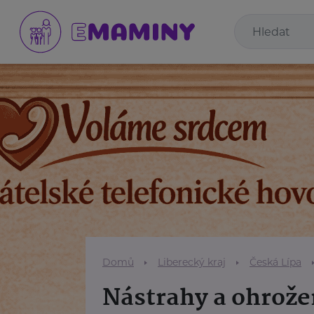
Domů
Liberecký kraj
Česká Lípa
Nástrahy a ohrože