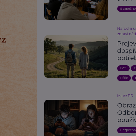
Bezpečno
Národní ú
zdraví dět
Proje
dospív
potře
Děti
D
Péče
MaVe PR
Obraz
Odbor
použí
Bezpečno