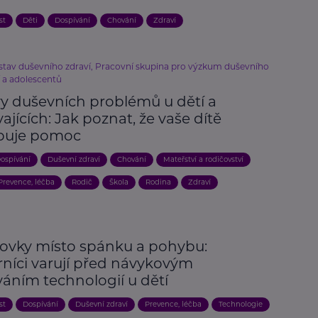
st
Děti
Dospívání
Chování
Zdraví
stav duševního zdraví, Pracovní skupina pro výzkum duševního
í a adolescentů
vy duševních problémů u dětí a
ajících: Jak poznat, že vaše dítě
buje pomoc
ospívání
Duševní zdraví
Chování
Mateřství a rodičovství
Prevence, léčba
Rodič
Škola
Rodina
Zdraví
ovky místo spánku a pohybu:
níci varují před návykovým
váním technologií u dětí
st
Dospívání
Duševní zdraví
Prevence, léčba
Technologie