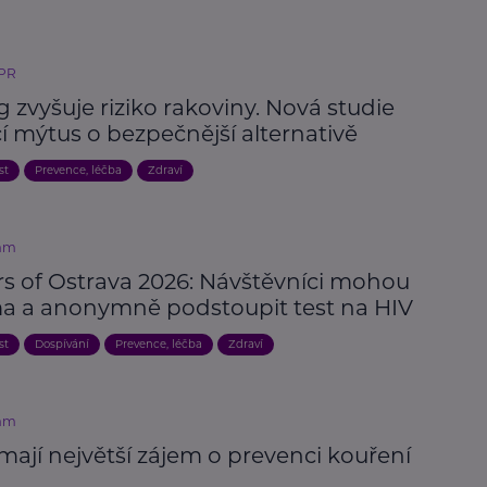
 PR
 zvyšuje riziko rakoviny. Nová studie
í mýtus o bezpečnější alternativě
st
Prevence, léčba
Zdraví
mm
rs of Ostrava 2026: Návštěvníci mohou
a a anonymně podstoupit test na HIV
st
Dospívání
Prevence, léčba
Zdraví
mm
mají největší zájem o prevenci kouření