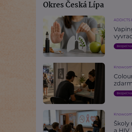
Okres Česká Lípa
ADDICTS
Vaping
vyvrac
Bezpečno
Knowco
Colou
zdarm
Bezpečno
Knowco
Školy 
a HIV