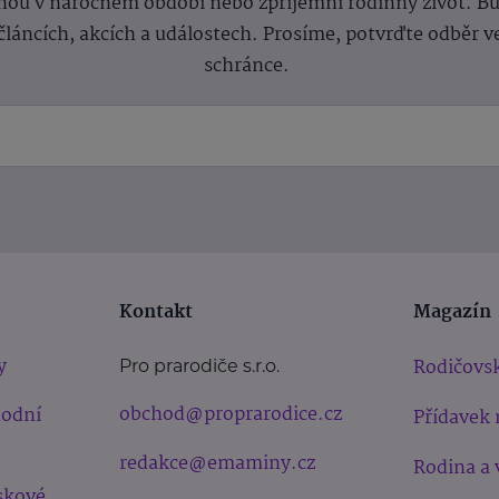
ou v náročném období nebo zpříjemní rodinný život. Buď
článcích, akcích a událostech. Prosíme, potvrďte odběr v
schránce.
Kontakt
Magazín
y
Rodičovsk
Pro prarodiče s.r.o.
obchod@proprarodice.cz
hodní
Přídavek 
redakce@emaminy.cz
Rodina a 
skové