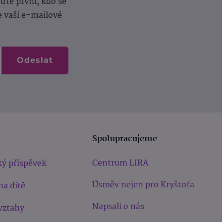
te první, kdo se
e vaší e-mailové
Odeslat
Spolupracujeme
Centrum LIRA
ý příspěvek
Úsměv nejen pro Kryštofa
na dítě
Napsali o nás
vztahy