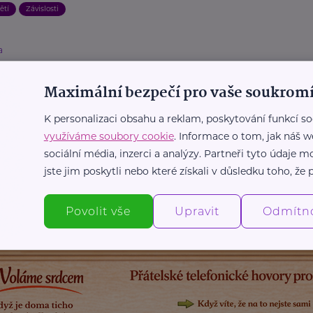
ětí
Závislosti
a
oškozování u teenagerů: Proč si děti
ují a jak mohou rodiče pomoci?
Maximální bezpečí pro vaše soukromí
ospívání
Duševní zdraví
Krizová situace
Podpora a pomoc
K personalizaci obsahu a reklam, poskytování funkcí so
Zdraví
využíváme soubory cookie
. Informace o tom, jak náš w
sociální média, inzerci a analýzy. Partneři tyto údaje
jste jim poskytli nebo které získali v důsledku toho, že p
Další články
Povolit vše
Upravit
Odmítn