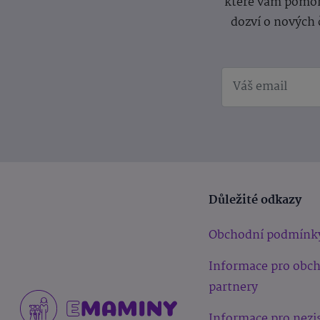
které vám pomoh
dozví o nových 
Důležité odkazy
Obchodní podmínk
Informace pro obc
partnery
Informace pro nezi