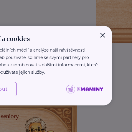
×
 a cookies
ciálních médií a analýze naší návštěvnosti
eb používáte, sdílíme se svými partnery pro
 mohou zkombinovat s dalšími informacemi, které
oužíváte jejich služby.
out