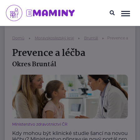
Domů
Moravskoslezský kraj
Bruntál
Prevence a léčba
Prevence a léčba
Okres Bruntál
Ministerstvo zdravotnictví ČR
Kdy mohou být klinické studie šancí na novou
léčbu? Ministerstvo připravuje nový portál pro