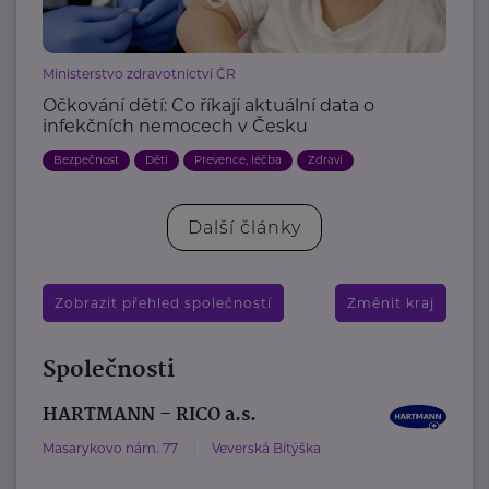
Ministerstvo zdravotnictví ČR
Očkování dětí: Co říkají aktuální data o
infekčních nemocech v Česku
Bezpečnost
Děti
Prevence, léčba
Zdraví
Další články
Zobrazit přehled společností
Změnit kraj
Společnosti
HARTMANN – RICO a.s.
Masarykovo nám. 77
Veverská Bítýška