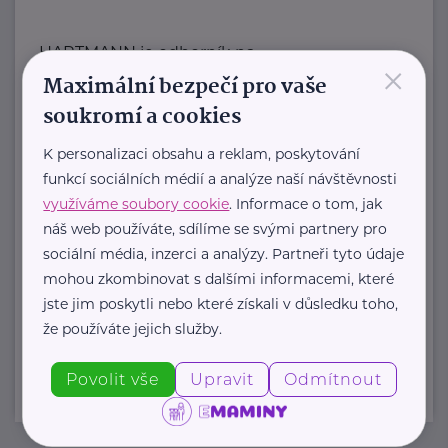
HARTMANN je odborník na
×
Maximální bezpečí pro vaše
zdravotnické pomůcky a hygienická
řešení s dlouholetou tradicí.
soukromí a cookies
Zaměřuje ...
K personalizaci obsahu a reklam, poskytování
funkcí sociálních médií a analýze naší návštěvnosti
https://hartmanndirect.com/cs-cz
využíváme soubory cookie
. Informace o tom, jak
+420 800 100 150
náš web používáte, sdílíme se svými partnery pro
info@hartmanndirect.cz
sociální média, inzerci a analýzy. Partneři tyto údaje
mohou zkombinovat s dalšími informacemi, které
jste jim poskytli nebo které získali v důsledku toho,
Zobrazit přehled společností
že používáte jejich služby.
Povolit vše
Upravit
Odmítnout