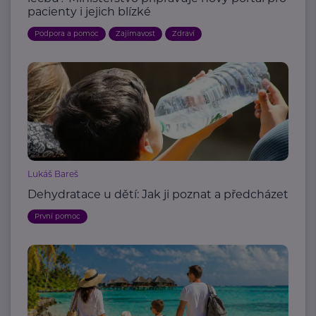
pacienty i jejich blízké
Podpora a pomoc
Zajímavost
Zdraví
Lukáš Bareš
Dehydratace u dětí: Jak ji poznat a předcházet
První pomoc