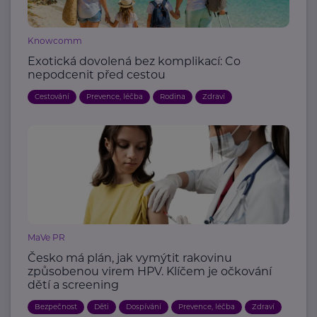
Knowcomm
Exotická dovolená bez komplikací: Co
nepodcenit před cestou
Cestování
Prevence, léčba
Rodina
Zdraví
MaVe PR
Česko má plán, jak vymýtit rakovinu
způsobenou virem HPV. Klíčem je očkování
dětí a screening
Bezpečnost
Děti
Dospívání
Prevence, léčba
Zdraví