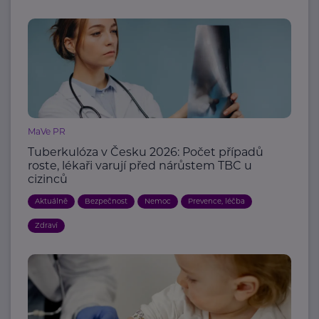
MaVe PR
Tuberkulóza v Česku 2026: Počet případů
roste, lékaři varují před nárůstem TBC u
cizinců
Aktuálně
Bezpečnost
Nemoc
Prevence, léčba
Zdraví