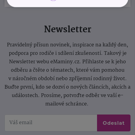
Newsletter
Pravidelný přísun novinek, inspirace na každý den,
podpora pro rodiče i sdílení zkušeností. Takový je
Newsletter webu eMaminy.cz. Přihlaste se k jeho
odběru a čtěte o tématech, které vám pomohou
v náročném období nebo zpříjemní rodinný život.
Buďte první, kdo se dozví o nových článcích, akcích a
událostech. Prosíme, potvrďte odběr ve vaší e-
mailové schránce.
Odeslat