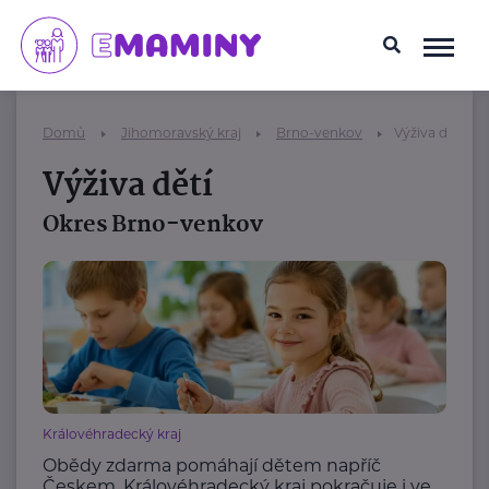
Domů
Jihomoravský kraj
Brno-venkov
Výživa dětí
Výživa dětí
Okres Brno-venkov
Královéhradecký kraj
Obědy zdarma pomáhají dětem napříč
Českem. Královéhradecký kraj pokračuje i ve