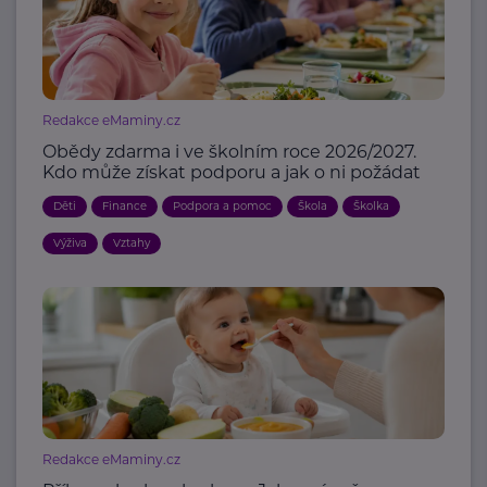
Redakce eMaminy.cz
Obědy zdarma i ve školním roce 2026/2027.
Kdo může získat podporu a jak o ni požádat
Děti
Finance
Podpora a pomoc
Škola
Školka
Výživa
Vztahy
Redakce eMaminy.cz