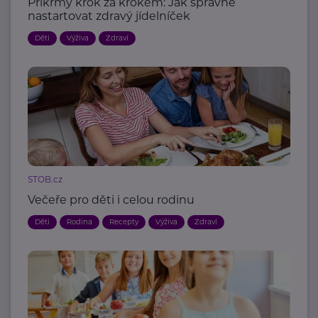
Příkrmy krok za krokem: Jak správně
nastartovat zdravý jídelníček
Děti
Výživa
Zdraví
STOB.cz
Večeře pro děti i celou rodinu
Děti
Rodina
Recepty
Výživa
Zdraví