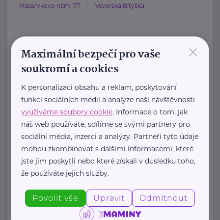
Masarykovo nám. 77
Veverská Bítýška
×
HARTMANN je odborník na
Maximální bezpečí pro vaše
zdravotnické pomůcky a hygienická
soukromí a cookies
řešení s dlouholetou tradicí.
K personalizaci obsahu a reklam, poskytování
Zaměřuje ...
funkcí sociálních médií a analýze naší návštěvnosti
využíváme soubory cookie
. Informace o tom, jak
https://hartmanndirect.com/cs-cz
náš web používáte, sdílíme se svými partnery pro
+420 800 100 150
sociální média, inzerci a analýzy. Partneři tyto údaje
info@hartmanndirect.cz
mohou zkombinovat s dalšími informacemi, které
jste jim poskytli nebo které získali v důsledku toho,
že používáte jejich služby.
Zobrazit přehled společností
Povolit vše
Upravit
Odmítnout