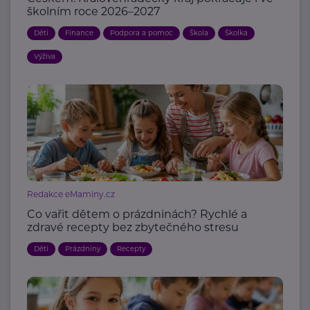
školním roce 2026–2027
Děti
Finance
Podpora a pomoc
Škola
Školka
Výživa
Redakce eMaminy.cz
Co vařit dětem o prázdninách? Rychlé a
zdravé recepty bez zbytečného stresu
Děti
Prázdniny
Recepty