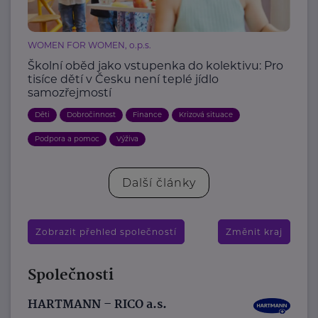
WOMEN FOR WOMEN, o.p.s.
Školní oběd jako vstupenka do kolektivu: Pro
tisíce dětí v Česku není teplé jídlo
samozřejmostí
Děti
Dobročinnost
Finance
Krizová situace
Podpora a pomoc
Výživa
Další články
Zobrazit přehled společností
Změnit kraj
Společnosti
HARTMANN – RICO a.s.