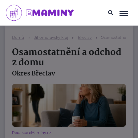
Domů
Jihomoravský kraj
Břeclav
Osamostatnění a o
Osamostatnění a odchod
z domu
Okres Břeclav
Redakce eMaminy.cz