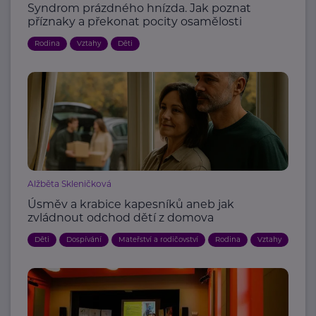
Syndrom prázdného hnízda. Jak poznat
příznaky a překonat pocity osamělosti
Rodina
Vztahy
Děti
Alžběta Skleničková
Úsměv a krabice kapesníků aneb jak
zvládnout odchod dětí z domova
Děti
Dospívání
Mateřství a rodičovství
Rodina
Vztahy