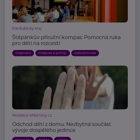
Pardubický kraj
Štěpánkův příruční kompas: Pomocná ruka
pro děti na rozcestí
Dospívání
Podpora a pomoc
Dobročinnost
Redakce eMaminy.cz
Odchod dětí z domu: Nezbytná součást
vývoje dospělého jedince
Dospívání
Rodina
Vztahy