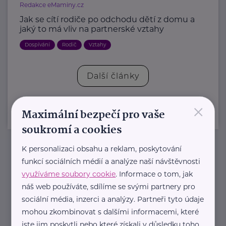
Redakce eMaminy.cz
Jak se cítí rodiče po odchodu dětí z domu a
jaký to má vliv na partnerské vztahy
Dospívání
Rodič
Vztahy
Další články
×
Maximální bezpečí pro vaše
soukromí a cookies
K personalizaci obsahu a reklam, poskytování
Newsletter
funkcí sociálních médií a analýze naší návštěvnosti
využíváme soubory cookie
. Informace o tom, jak
náš web používáte, sdílíme se svými partnery pro
Pravidelný přísun novinek, inspirace na každý den,
sociální média, inzerci a analýzy. Partneři tyto údaje
podpora pro rodiče i sdílení zkušeností. Takový je
mohou zkombinovat s dalšími informacemi, které
Newsletter webu eMaminy.cz. Přihlaste se k jeho
jste jim poskytli nebo které získali v důsledku toho,