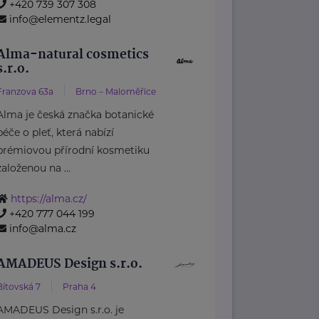
+420 739 307 308
info@elementz.legal
Alma-natural cosmetics
s.r.o.
Franzova 63a
Brno – Maloměřice
Alma je česká značka botanické
péče o pleť, která nabízí
prémiovou přírodní kosmetiku
založenou na ...
https://alma.cz/
+420 777 044 199
info@alma.cz
AMADEUS Design s.r.o.
Bítovská 7
Praha 4
AMADEUS Design s.r.o. je