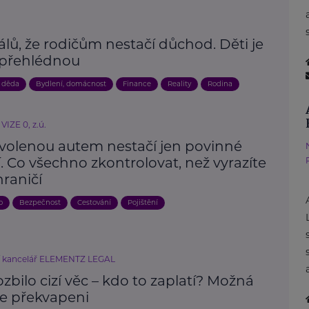
álů, že rodičům nestačí důchod. Děti je
 přehlédnou
 děda
Bydlení, domácnost
Finance
Reality
Rodina
VIZE 0, z.ú.
volenou autem nestačí jen povinné
. Co všechno zkontrolovat, než vyrazíte
raničí
o
Bezpečnost
Cestování
Pojištění
í kancelář ELEMENTZ LEGAL
ozbilo cizí věc – kdo to zaplatí? Možná
e překvapeni