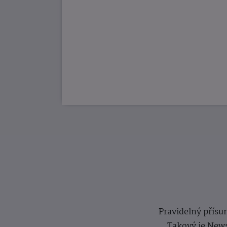
Pravidelný přísun
Takový je News