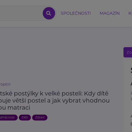
SPOLEČNOSTI
MAGAZÍN
K
Zo
ropico
ské postýlky k velké posteli: Kdy dítě
uje větší postel a jak vybrat vhodnou
ou matraci
domácnost
Děti
Zdraví