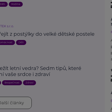
Děti
Rodina
EK s.r.o.
ejít z postýlky do velké dětské postele
domácnost
Děti
ežít letní vedra? Sedm tipů, které
í vaše srdce i zdraví
Bezpečnost
Zdraví
Další články