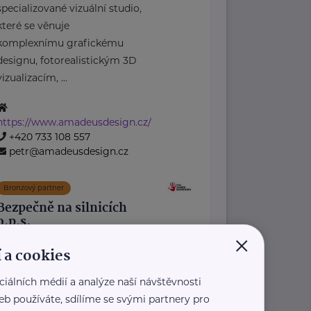
specializované vizuální studio,
které se věnuje
komplexnímu grafickému
designu, fotorealistickým 3D
vizualizacím, ...
https://www.amadeusdesign.cz/
+420 733 108 557
petr@amadeusdesign.cz
Bronzový partner
Bezpečně na silnicích
o.p.s.
×
Valdštejnská 381/6
Liberec 2
 a cookies
Tým silniční bezpečnosti je
ciálních médií a analýze naší návštěvnosti
značka, pod kterou vykonává své
eb používáte, sdílíme se svými partnery pro
aktivity nezisková organizace