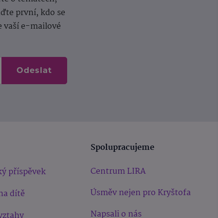
te první, kdo se
e vaší e-mailové
Odeslat
Spolupracujeme
Centrum LIRA
ý příspěvek
Úsměv nejen pro Kryštofa
na dítě
Napsali o nás
vztahy