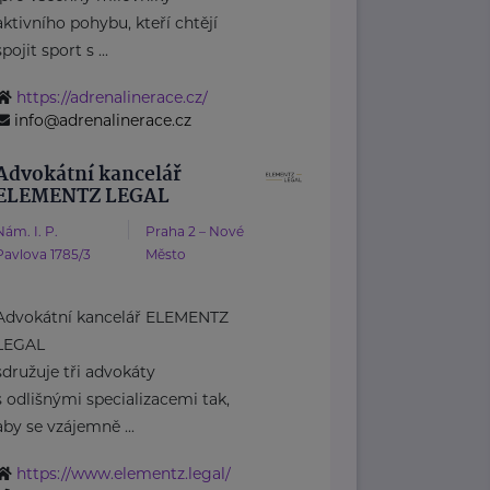
aktivního pohybu, kteří chtějí
spojit sport s ...
https://adrenalinerace.cz/
info@adrenalinerace.cz
Advokátní kancelář
ELEMENTZ LEGAL
Nám. I. P.
Praha 2 – Nové
Pavlova 1785/3
Město
Advokátní kancelář ELEMENTZ
LEGAL
sdružuje tři advokáty
s odlišnými specializacemi tak,
aby se vzájemně ...
https://www.elementz.legal/