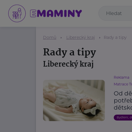
Domů
Liberecký kraj
Rady a tipy
Rady a tipy
Liberecký kraj
Reklama
Matrace T
Od dět
potřeb
dětsk
Bydlení, 