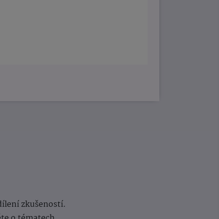
dílení zkušeností.
ěte o tématech,