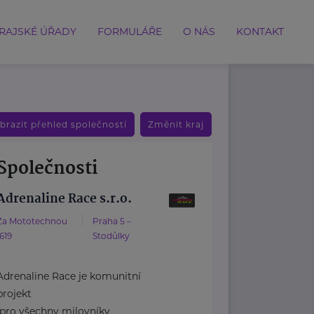
RAJSKÉ ÚŘADY
FORMULÁŘE
O NÁS
KONTAKT
brazit přehled společností
Změnit kraj
Společnosti
Adrenaline Race s.r.o.
Za Mototechnou
Praha 5 –
1619
Stodůlky
Adrenaline Race je komunitní
projekt
pro všechny milovníky