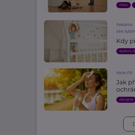
Právo
Reklama
AMI NÁBYT
Kdy př
Bydlení, 
MaVe PR
Jak př
ochrán
Aktuálně