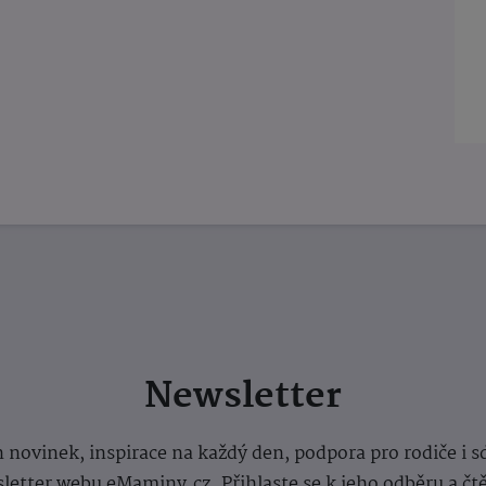
Newsletter
 novinek, inspirace na každý den, podpora pro rodiče i s
letter webu eMaminy.cz. Přihlaste se k jeho odběru a čt