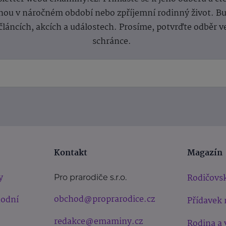
ou v náročném období nebo zpříjemní rodinný život. Buď
článcích, akcích a událostech. Prosíme, potvrďte odběr v
schránce.
Kontakt
Magazín
y
Rodičovsk
Pro prarodiče s.r.o.
obchod@proprarodice.cz
hodní
Přídavek 
redakce@emaminy.cz
Rodina a 