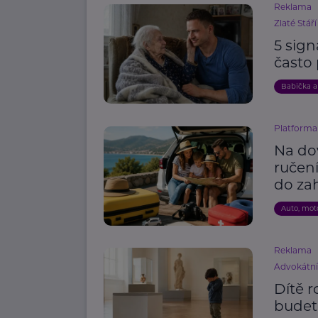
Reklama
Zlaté Stáří
5 sign
často
Babička a
Platforma 
Na do
ručení
do zah
Auto, mot
Reklama
Advokátn
Dítě r
budet