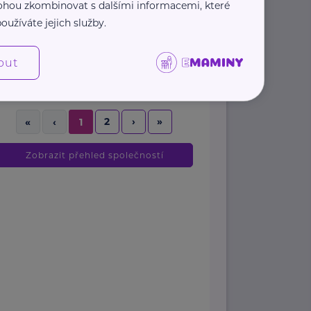
 mohou zkombinovat s dalšími informacemi, které
Bezpečně na silnicích ...
oužíváte jejich služby.
https://www.tymbezpecnosti.cz/
out
+420 776 844 388
jan.polak@tymbezpecnosti.cz
2
›
»
«
‹
1
Zobrazit přehled společností