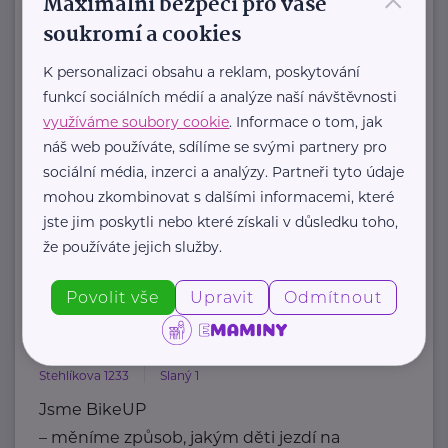
×
Maximální bezpečí pro vaše
AMADEUS Design s.r.o.
soukromí a cookies
Bítovská 7
Praha 4
K personalizaci obsahu a reklam, poskytování
AMADEUS Design s.r.o. je
funkcí sociálních médií a analýze naší návštěvnosti
specializované vizuální studio, které
využíváme soubory cookie
. Informace o tom, jak
se věnuje komplexnímu grafickému
náš web používáte, sdílíme se svými partnery pro
designu, fotorealistickým 3D
sociální média, inzerci a analýzy. Partneři tyto údaje
vizualizacím, ...
mohou zkombinovat s dalšími informacemi, které
jste jim poskytli nebo které získali v důsledku toho,
https://www.amadeusdesign.cz/
že používáte jejich služby.
+420 733 108 557
petr@amadeusdesign.cz
Povolit vše
Upravit
Odmítnout
BikeUp s.r.o.
Stehlíkova 1233
Slaný 1
Jsme BikeUP
– měníme způsob, jakým děti jezdí na