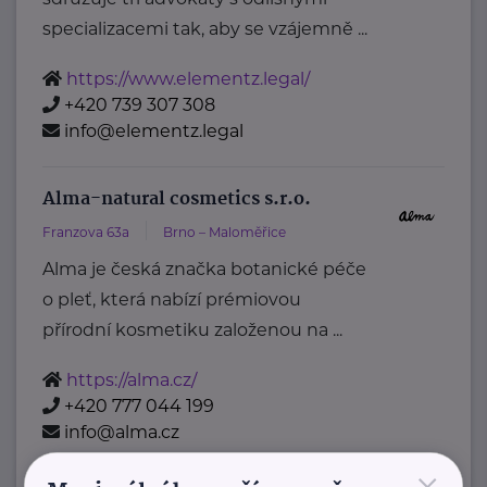
specializacemi tak, aby se vzájemně ...
https://www.elementz.legal/
+420 739 307 308
info@elementz.legal
Alma-natural cosmetics s.r.o.
Franzova 63a
Brno – Maloměřice
Alma je česká značka botanické péče
o pleť, která nabízí prémiovou
přírodní kosmetiku založenou na ...
https://alma.cz/
+420 777 044 199
info@alma.cz