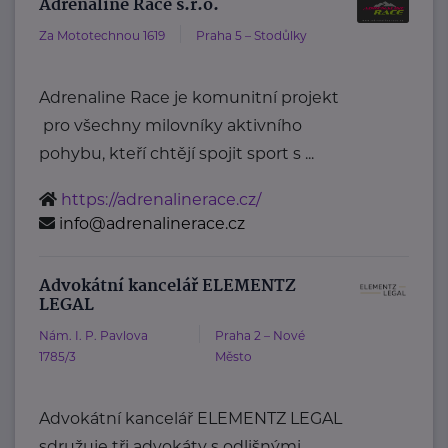
Adrenaline Race s.r.o.
Za Mototechnou 1619
Praha 5 – Stodůlky
Adrenaline Race je komunitní projekt
pro všechny milovníky aktivního
pohybu, kteří chtějí spojit sport s ...
https://adrenalinerace.cz/
info@adrenalinerace.cz
Advokátní kancelář ELEMENTZ
LEGAL
Nám. I. P. Pavlova
Praha 2 – Nové
1785/3
Město
Advokátní kancelář ELEMENTZ LEGAL
sdružuje tři advokáty s odlišnými