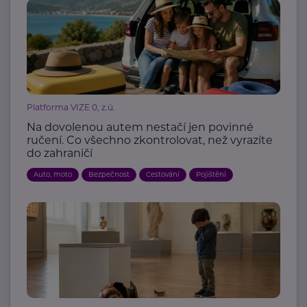
Platforma VIZE 0, z.ú.
Na dovolenou autem nestačí jen povinné
ručení. Co všechno zkontrolovat, než vyrazíte
do zahraničí
Auto, moto
Bezpečnost
Cestování
Pojištění