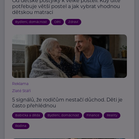
Od dětské postýlky k velké posteli: Kdy dítě
potřebuje větší postel a jak vybrat vhodnou
dětskou matraci
Bydlení, domácnost
Děti
Zdraví
Reklama
Zlaté Stáří
5 signálů, že rodičům nestačí důchod. Děti je
často přehlédnou
Babička a děda
Bydlení, domácnost
Finance
Reality
Rodina