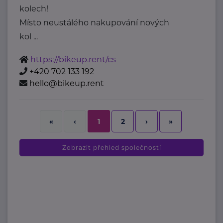
kolech!
Místo neustálého nakupování nových
kol ...
https://bikeup.rent/cs
+420 702 133 192
hello@bikeup.rent
2
›
»
«
‹
1
Zobrazit přehled společností