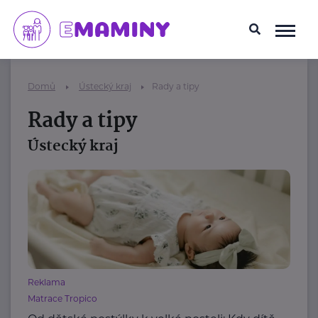
Domů
Ústecký kraj
Rady a tipy
Rady a tipy
Ústecký kraj
Reklama
Matrace Tropico