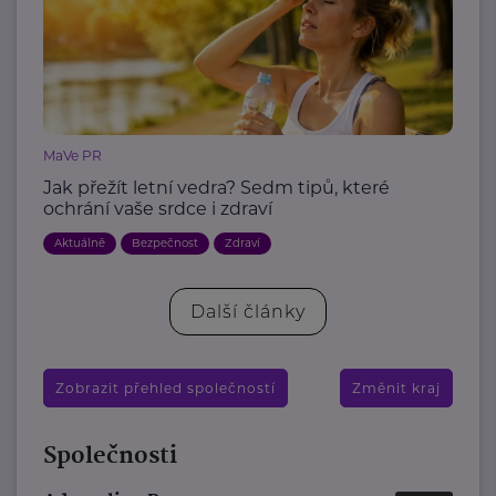
MaVe PR
Jak přežít letní vedra? Sedm tipů, které
ochrání vaše srdce i zdraví
Aktuálně
Bezpečnost
Zdraví
Další články
Zobrazit přehled společností
Změnit kraj
Společnosti