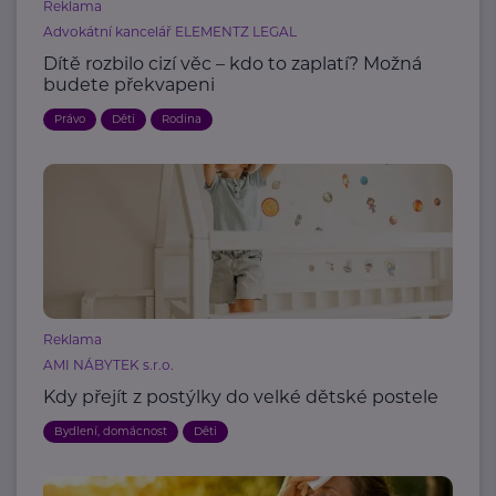
Reklama
Advokátní kancelář ELEMENTZ LEGAL
Dítě rozbilo cizí věc – kdo to zaplatí? Možná
budete překvapeni
Právo
Děti
Rodina
Reklama
AMI NÁBYTEK s.r.o.
Kdy přejít z postýlky do velké dětské postele
Bydlení, domácnost
Děti