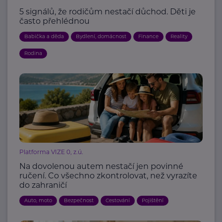
5 signálů, že rodičům nestačí důchod. Děti je
často přehlédnou
Babička a děda
Bydlení, domácnost
Finance
Reality
Rodina
Platforma VIZE 0, z.ú.
Na dovolenou autem nestačí jen povinné
ručení. Co všechno zkontrolovat, než vyrazíte
do zahraničí
Auto, moto
Bezpečnost
Cestování
Pojištění