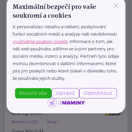
×
Maximální bezpečí pro vaše
soukromí a cookies
AMADEUS Design s.r.o.
Bítovská 7
Praha 4
K personalizaci obsahu a reklam, poskytování
AMADEUS Design s.r.o. je
funkcí sociálních médií a analýze naší návštěvnosti
využíváme soubory cookie
. Informace o tom, jak
specializované vizuální studio, které
náš web používáte, sdílíme se svými partnery pro
se věnuje komplexnímu grafickému
sociální média, inzerci a analýzy. Partneři tyto údaje
designu, fotorealistickým 3D
mohou zkombinovat s dalšími informacemi, které
vizualizacím, ...
jste jim poskytli nebo které získali v důsledku toho,
že používáte jejich služby.
https://www.amadeusdesign.cz/
+420 733 108 557
Povolit vše
Upravit
Odmítnout
petr@amadeusdesign.cz
BikeUp s.r.o.
Stehlíkova 1233
Slaný 1
Jsme BikeUP