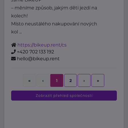
– měníme způsob, jakým děti jezdí na
kolech!
Místo neustálého nakupování nových
kol ...
https://bikeup.rent/cs
+420 702 133 192
hello@bikeup.rent
2
›
»
«
‹
1
Zobrazit přehled společností