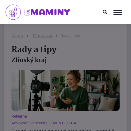
Domů
Zlínský kraj
Rady a tipy
Rady a tipy
Zlínský kraj
Reklama
Advokátní kancelář ELEMENTZ LEGAL