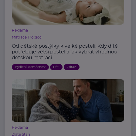
Reklama
Matrace Tropico
Od dětské postýlky k velké posteli: Kdy dítě
potřebuje větší postel a jak vybrat vhodnou
dětskou matraci
Bydlení, domácnost
Děti
Zdraví
Reklama
Zlaté Stáří