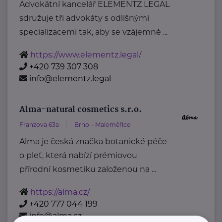
Advokátní kancelář ELEMENTZ LEGAL
sdružuje tři advokáty s odlišnými
specializacemi tak, aby se vzájemně ...
https://www.elementz.legal/
+420 739 307 308
info@elementz.legal
Alma-natural cosmetics s.r.o.
Franzova 63a
Brno – Maloměřice
Alma je česká značka botanické péče
o pleť, která nabízí prémiovou
přírodní kosmetiku založenou na ...
https://alma.cz/
+420 777 044 199
info@alma.cz