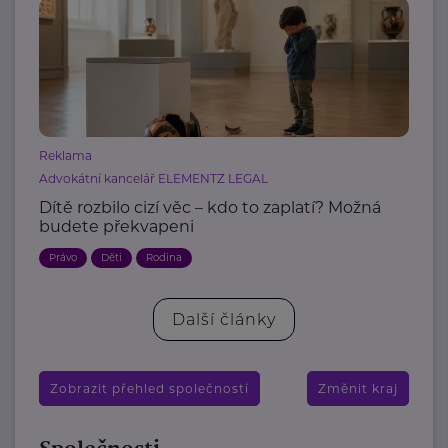
Reklama
Advokátní kancelář ELEMENTZ LEGAL
Dítě rozbilo cizí věc – kdo to zaplatí? Možná
budete překvapeni
Právo
Děti
Rodina
Další články
Zobrazit přehled společností
Změnit kraj