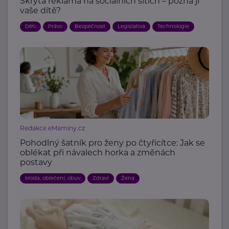
Skrytá reklama na sociálních sítích – pozná ji
vaše dítě?
Děti
Právo
Bezpečnost
Legislativa
Technologie
Redakce eMaminy.cz
Pohodlný šatník pro ženy po čtyřicítce: Jak se
oblékat při návalech horka a změnách
postavy
Móda, oblečení, obuv
Zdraví
Žena