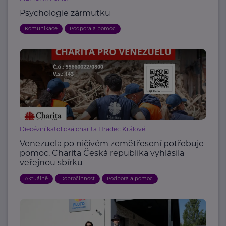
Psychologie zármutku
Komunikace
Podpora a pomoc
Diecézní katolická charita Hradec Králové
Venezuela po ničivém zemětřesení potřebuje
pomoc. Charita Česká republika vyhlásila
veřejnou sbírku
Aktuálně
Dobročinnost
Podpora a pomoc