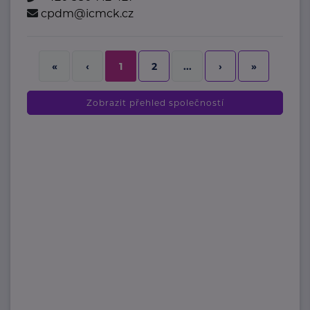
cpdm@icmck.cz
2
›
»
«
‹
1
...
Zobrazit přehled společností