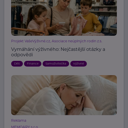
Projekt VašeVýživné.cz, Asociace neúplných rodin z.s.
Vymáhání výživného: Nejčastější otázky a
odpovědi
Děti
Finance
Samoživitel/ka
Výživné
Reklama
MEMOARY s.r.o.