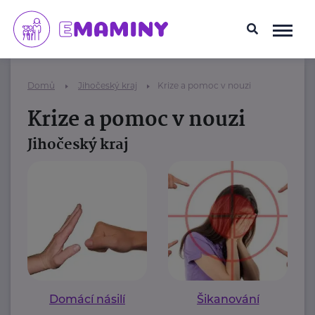
Domů
Jihočeský kraj
Krize a pomoc v nouzi
Krize a pomoc v nouzi
Jihočeský kraj
Domácí násilí
Šikanování