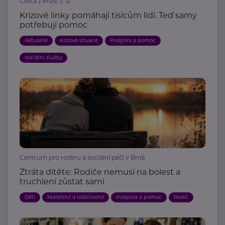
Cesta z krize, z. ú.
Krizové linky pomáhají tisícům lidí. Teď samy
potřebují pomoc
Aktuálně
Krizová situace
Podpora a pomoc
Sociální služby
Centrum pro rodinu a sociální péči v Brně
Ztráta dítěte: Rodiče nemusí na bolest a
truchlení zůstat sami
Děti
Mateřství a rodičovství
Podpora a pomoc
Rodič