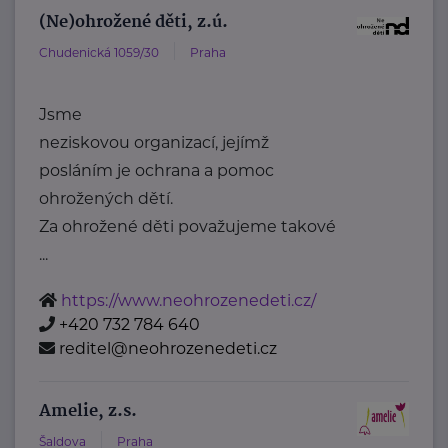
(Ne)ohrožené děti, z.ú.
Chudenická 1059/30
Praha
Jsme
neziskovou organizací, jejímž
posláním je ochrana a pomoc
ohrožených dětí.
Za ohrožené děti považujeme takové
...
https://www.neohrozenedeti.cz/
+420 732 784 640
reditel@neohrozenedeti.cz
Amelie, z.s.
Šaldova
Praha