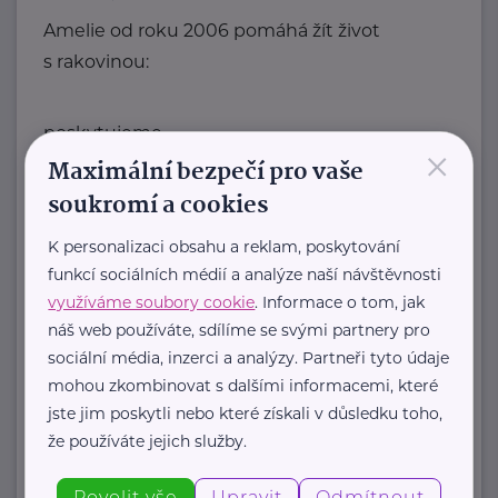
Amelie od roku 2006 pomáhá žít život
s rakovinou:
poskytujeme
×
Maximální bezpečí pro vaše
psychosociální pomoc
onkologicky nemocným a ...
soukromí a cookies
https://www.amelie-zs.cz/
K personalizaci obsahu a reklam, poskytování
+420 739 001 123
funkcí sociálních médií a analýze naší návštěvnosti
praha@amelie-zs.cz
využíváme soubory cookie
. Informace o tom, jak
náš web používáte, sdílíme se svými partnery pro
sociální média, inzerci a analýzy. Partneři tyto údaje
Arkáda - sociálně psychologické centrum,
mohou zkombinovat s dalšími informacemi, které
z.ú.
jste jim poskytli nebo které získali v důsledku toho,
Husovo nám.
Písek
že používáte jejich služby.
http://www.arkadacentrum.cz
+420 382 211 300
Povolit vše
Upravit
Odmítnout