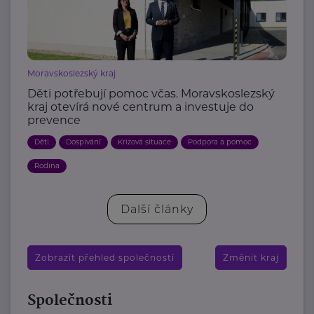
Moravskoslezský kraj
Děti potřebují pomoc včas. Moravskoslezský
kraj otevírá nové centrum a investuje do
prevence
Děti
Dospívání
Krizová situace
Podpora a pomoc
Rodina
Další články
Zobrazit přehled společností
Změnit kraj
Společnosti