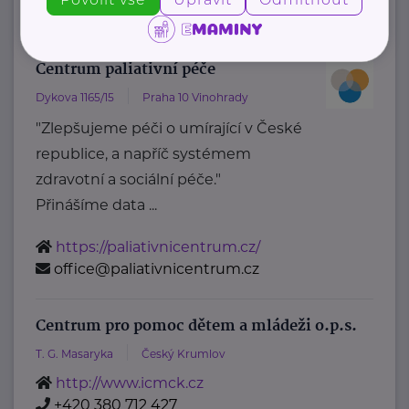
kacko@arkada-pisek.cz
Centrum paliativní péče
Dykova 1165/15
Praha 10 Vinohrady
"Zlepšujeme péči o umírající v České
republice, a napříč systémem
zdravotní a sociální péče."
Přinášíme data ...
https://paliativnicentrum.cz/
office@paliativnicentrum.cz
Centrum pro pomoc dětem a mládeži o.p.s.
T. G. Masaryka
Český Krumlov
http://www.icmck.cz
+420 380 712 427