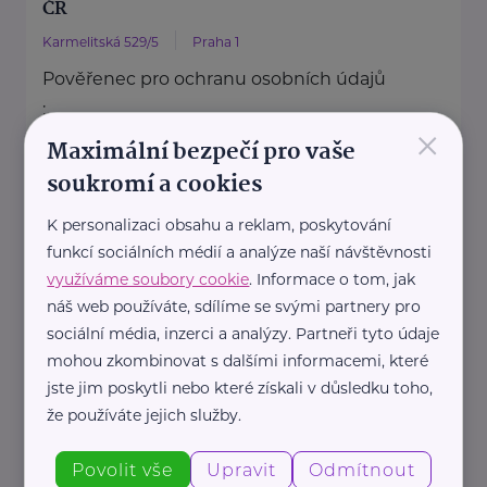
ČR
Karmelitská 529/5
Praha 1
Pověřenec pro ochranu osobních údajů
:
×
Mgr. Šárka Jílková,
Maximální bezpečí pro vaše
+420 234 811 105, gdpr@msmt.cz
soukromí a cookies
Příslušná osoba dle zákona o ochraně
K personalizaci obsahu a reklam, poskytování
oznamovatelů
funkcí sociálních médií a analýze naší návštěvnosti
: Mgr. ...
využíváme soubory cookie
. Informace o tom, jak
náš web používáte, sdílíme se svými partnery pro
https://www.msmt.cz/
sociální média, inzerci a analýzy. Partneři tyto údaje
+420 234 811 111
mohou zkombinovat s dalšími informacemi, které
posta@msmt.cz
jste jim poskytli nebo které získali v důsledku toho,
že používáte jejich služby.
Ministerstvo zahraničních věcí ČR
Povolit vše
Upravit
Odmítnout
Loretánské náměstí 5
Praha 1 – Hradčany