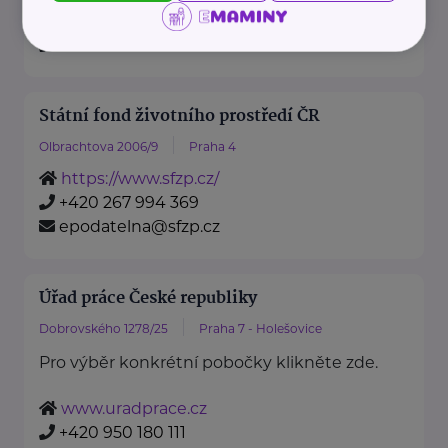
https://www.mzv.cz/
+420 222 264 222
Státní fond životního prostředí ČR
Olbrachtova 2006/9
Praha 4
https://www.sfzp.cz/
+420 267 994 369
epodatelna@sfzp.cz
Úřad práce České republiky
Dobrovského 1278/25
Praha 7 - Holešovice
Pro výběr konkrétní pobočky klikněte zde.
www.uradprace.cz
+420 950 180 111