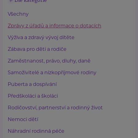
Dle kategorie
Všechny
Zprávy z úřadů a informace o dotacích
Výživa a zdravý vývoj dítěte
Zábava pro děti a rodiče
Zaměstnanost, právo, dluhy, daně
Samoživitelé a nízkopříjmové rodiny
Puberta a dospívání
Předškoláci a školáci
Rodičovství, partnerství a rodinný život
Nemoci dětí
Náhradní rodinná péče