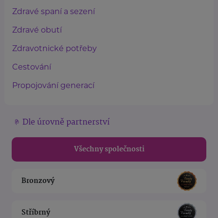
Zdravé spaní a sezení
Zdravé obutí
Zdravotnické potřeby
Cestování
Propojování generací
Dle úrovně partnerství
Všechny společnosti
Bronzový
Stříbrný