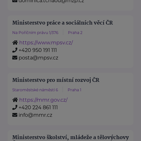
dominica.tchaou@mzp.cz
Ministerstvo práce a sociálních věcí ČR
Na Poříčním právu 1/376
Praha 2
https://www.mpsv.cz/
+420 950 191 111
posta@mpsv.cz
Ministerstvo pro místní rozvoj ČR
Staroměstské náměstí 6
Praha 1
https://mmr.gov.cz/
+420 224 861 111
info@mmr.cz
Ministerstvo školství, mládeže a tělovýchovy