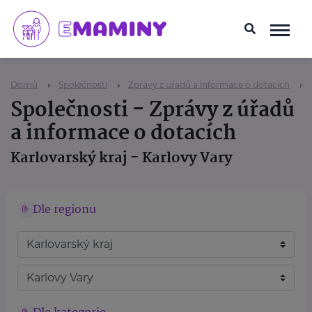
Domů
Společnosti
Zprávy z úřadů a informace o dotacích
Společnosti - Zprávy z úřadů
a informace o dotacích
Karlovarský kraj - Karlovy Vary
Dle regionu