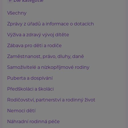
Dle kategorie
Všechny
Zprávy z úřadů a informace o dotacích
Výživa a zdravý vývoj dítěte
Zábava pro děti a rodiče
Zaměstnanost, právo, dluhy, daně
Samoživitelé a nízkopříjmové rodiny
Puberta a dospívání
Předškoláci a školáci
Rodičovství, partnerství a rodinný život
Nemoci dětí
Náhradní rodinná péče