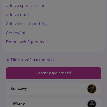
Zdravé spaní a sezení
Zdravé obutí
Zdravotnické potřeby
Cestování
Propojování generací
Dle úrovně partnerství
Všechny společnosti
Bronzový
Stříbrný