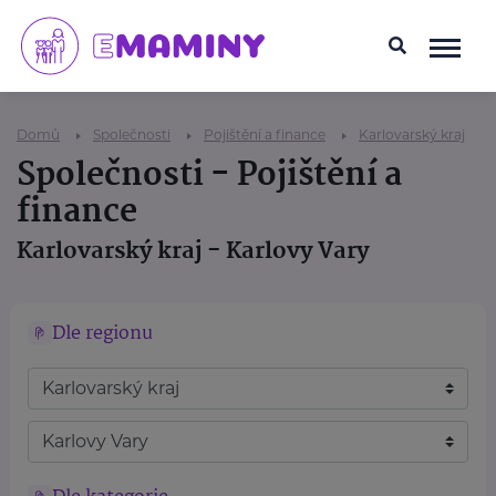
Domů
Společnosti
Pojištění a finance
Karlovarský kraj
Společnosti - Pojištění a
finance
Karlovarský kraj - Karlovy Vary
Dle regionu