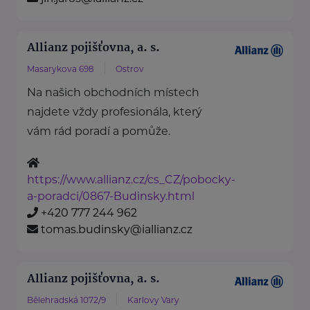
Allianz pojišťovna, a. s.
Masarykova 698
Ostrov
Na našich obchodních místech
najdete vždy profesionála, který
vám rád poradí a pomůže.
https://www.allianz.cz/cs_CZ/pobocky-
a-poradci/0867-Budinsky.html
+420 777 244 962
tomas.budinsky@iallianz.cz
Allianz pojišťovna, a. s.
Bělehradská 1072/9
Karlovy Vary