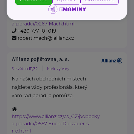
https://www.allianz.cz/cs_CZ/pobocky-
a-poradci/0267-Mach.html
+420 777 101 019
robert.mach@iallianz.cz
Allianz pojišťovna, a. s.
5. května 111/32
Karlovy Vary
Na našich obchodních místech
najdete vždy profesionála, který
vám rád poradí a pomůže.
https://www.allianz.cz/cs_CZ/pobocky-
a-poradci/0557-Erich-Dotzauer-s-
r-o.html