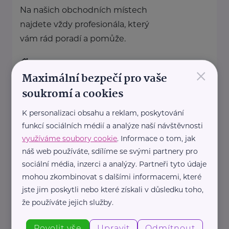
Na našich obchodních místech
najdete vždy profesionála, který
vám rád poradí a pomůže.
×
https://www.allianz.cz/cs_CZ/pobocky-
Maximální bezpečí pro vaše
a-poradci/0123-Petr-Ocetnik--s-r-
soukromí a cookies
o.html
+420 353 350 101
K personalizaci obsahu a reklam, poskytování
petr.ocetnik@iallianz.cz
funkcí sociálních médií a analýze naší návštěvnosti
využíváme soubory cookie
. Informace o tom, jak
náš web používáte, sdílíme se svými partnery pro
Allianz pojišťovna, a. s.
sociální média, inzerci a analýzy. Partneři tyto údaje
Sokolovská 926/81a
Karlovy Vary
mohou zkombinovat s dalšími informacemi, které
jste jim poskytli nebo které získali v důsledku toho,
Na našich obchodních místech
že používáte jejich služby.
najdete vždy profesionála, který
vám rád poradí a pomůže.
Povolit vše
Upravit
Odmítnout