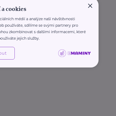
×
 a cookies
ciálních médií a analýze naší návštěvnosti
eb používáte, sdílíme se svými partnery pro
 mohou zkombinovat s dalšími informacemi, které
oužíváte jejich služby.
out