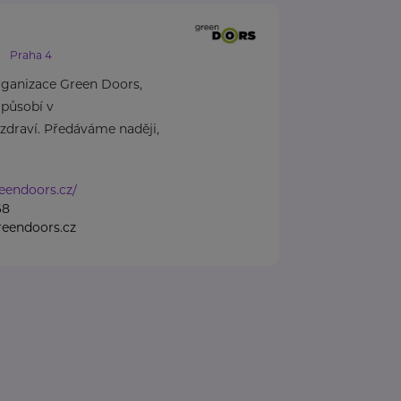
Praha 4
rganizace Green Doors,
 působí v
 zdraví. Předáváme naději,
eendoors.cz/
68
eendoors.cz