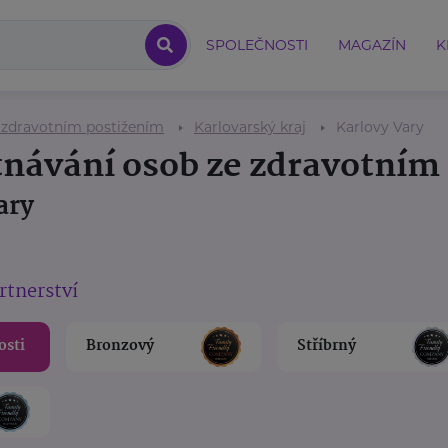
SPOLEČNOSTI
MAGAZÍN
K
 zdravotním postižením
Karlovarský kraj
Karlovy Vary
tnávání osob ze zdravotním
ary
rtnerství
osti
Bronzový
Stříbrný