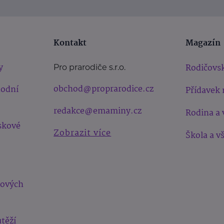
Kontakt
Magazín
y
Rodičovsk
Pro prarodiče s.r.o.
obchod@proprarodice.cz
hodní
Přídavek 
redakce@emaminy.cz
Rodina a 
skové
Zobrazit více
Škola a v
bových
těží