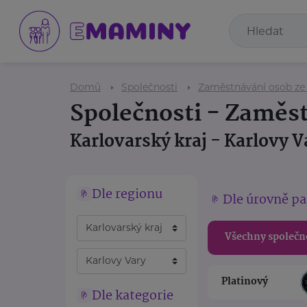
Domů
Společnosti
Zaměstnávání osob ze
Společnosti - Zaměs
Karlovarský kraj - Karlovy V
Dle regionu
Dle úrovně pa
Všechny společn
Platinový
Dle kategorie