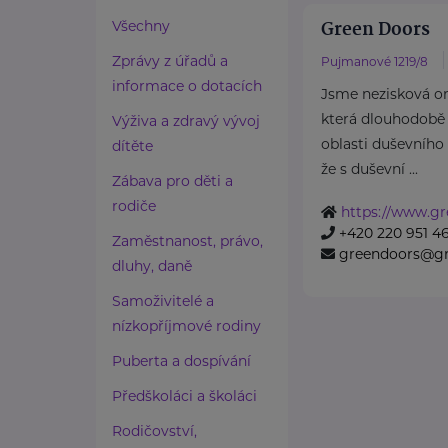
Green Doors
Všechny
Zprávy z úřadů a
Pujmanové 1219/8
informace o dotacích
Jsme nezisková o
která dlouhodobě
Výživa a zdravý vývoj
oblasti duševního
dítěte
že s duševní ...
Zábava pro děti a
rodiče
https://www.gr
+420 220 951 4
Zaměstnanost, právo,
greendoors@gr
dluhy, daně
Samoživitelé a
nízkopříjmové rodiny
Puberta a dospívání
Předškoláci a školáci
Rodičovství,