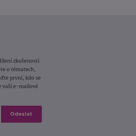
dílení zkušeností.
ěte o tématech,
te první, kdo se
e vaší e-mailové
Odeslat