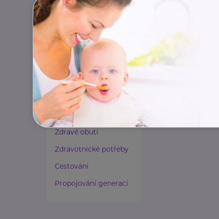
Paliativní péče
Rady a tipy
Harmonie duše a těla
Zaměstnávání osob ze
zdravotním
postižením
Lázeňství a wellness
Zdravé spaní a sezení
Zdravé obutí
Zdravotnické potřeby
Cestování
Propojování generací