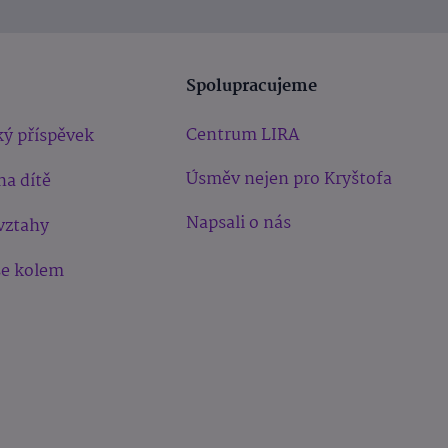
Spolupracujeme
Centrum LIRA
ý příspěvek
Úsměv nejen pro Kryštofa
na dítě
Napsali o nás
vztahy
še kolem