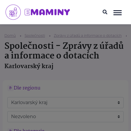
Domů
Společnosti
Zprávy z úřadů a informace o dotacích
Společnosti - Zprávy z úřadů
a informace o dotacích
Karlovarský kraj
Dle regionu