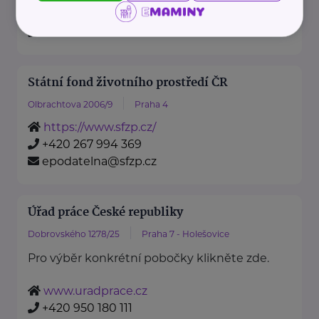
https://www.mzv.cz/
+420 222 264 222
Státní fond životního prostředí ČR
Olbrachtova 2006/9
Praha 4
https://www.sfzp.cz/
+420 267 994 369
epodatelna@sfzp.cz
Úřad práce České republiky
Dobrovského 1278/25
Praha 7 - Holešovice
Pro výběr konkrétní pobočky klikněte zde.
www.uradprace.cz
+420 950 180 111