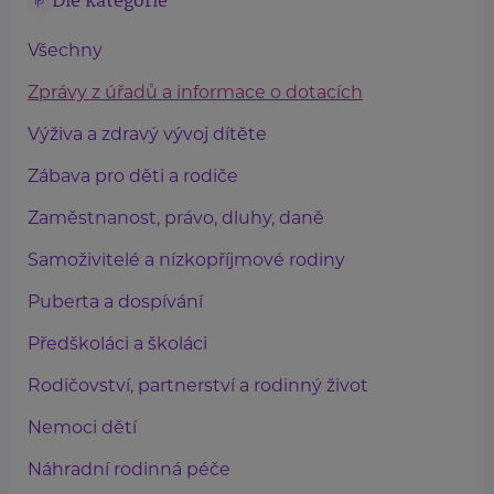
Dle kategorie
Všechny
Zprávy z úřadů a informace o dotacích
Výživa a zdravý vývoj dítěte
Zábava pro děti a rodiče
Zaměstnanost, právo, dluhy, daně
Samoživitelé a nízkopříjmové rodiny
Puberta a dospívání
Předškoláci a školáci
Rodičovství, partnerství a rodinný život
Nemoci dětí
Náhradní rodinná péče