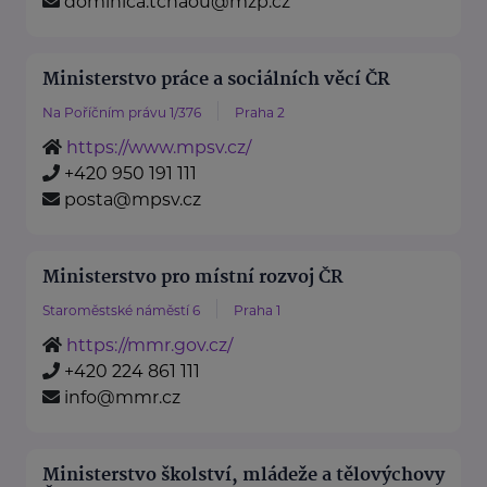
dominica.tchaou@mzp.cz
Ministerstvo práce a sociálních věcí ČR
Na Poříčním právu 1/376
Praha 2
https://www.mpsv.cz/
+420 950 191 111
posta@mpsv.cz
Ministerstvo pro místní rozvoj ČR
Staroměstské náměstí 6
Praha 1
https://mmr.gov.cz/
+420 224 861 111
info@mmr.cz
Ministerstvo školství, mládeže a tělovýchovy