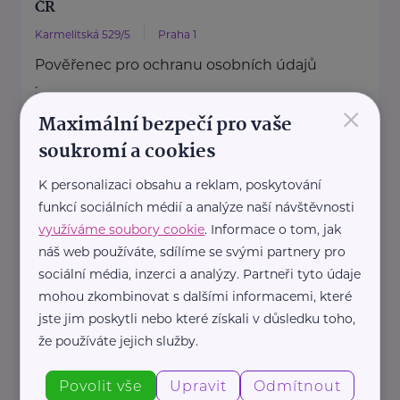
ČR
Karmelitská 529/5
Praha 1
Pověřenec pro ochranu osobních údajů
:
×
Mgr. Šárka Jílková,
Maximální bezpečí pro vaše
+420 234 811 105, gdpr@msmt.cz
soukromí a cookies
Příslušná osoba dle zákona o ochraně
K personalizaci obsahu a reklam, poskytování
oznamovatelů
funkcí sociálních médií a analýze naší návštěvnosti
: Mgr. ...
využíváme soubory cookie
. Informace o tom, jak
náš web používáte, sdílíme se svými partnery pro
https://www.msmt.cz/
sociální média, inzerci a analýzy. Partneři tyto údaje
+420 234 811 111
mohou zkombinovat s dalšími informacemi, které
posta@msmt.cz
jste jim poskytli nebo které získali v důsledku toho,
že používáte jejich služby.
Ministerstvo zahraničních věcí ČR
Povolit vše
Upravit
Odmítnout
Loretánské náměstí 5
Praha 1 – Hradčany