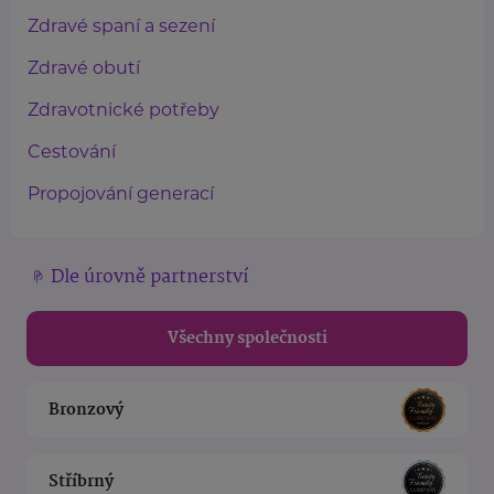
Zdravé spaní a sezení
Zdravé obutí
Zdravotnické potřeby
Cestování
Propojování generací
Dle úrovně partnerství
Všechny společnosti
Bronzový
Stříbrný