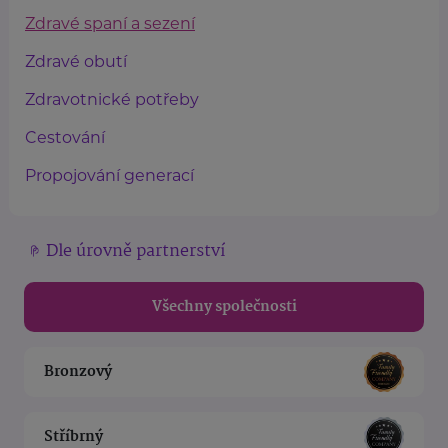
Zdravé spaní a sezení
Zdravé obutí
Zdravotnické potřeby
Cestování
Propojování generací
Dle úrovně partnerství
Všechny společnosti
Bronzový
Stříbrný