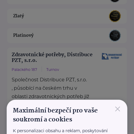
Zlatý
Platinový
Zdravotnické potřeby, Distribuce
PZT, s.r.o.
Palackého 187
Turnov
Společnost Distribuce PZT, s.r.o.
, působící na českém trhu v
oblasti zdravotnických potřeb již
×
od roku ...
Maximální bezpečí pro vaše
soukromí a cookies
https://www.zdravotnicke-
potreby.cz/
K personalizaci obsahu a reklam, poskytování
+420 777 151 911