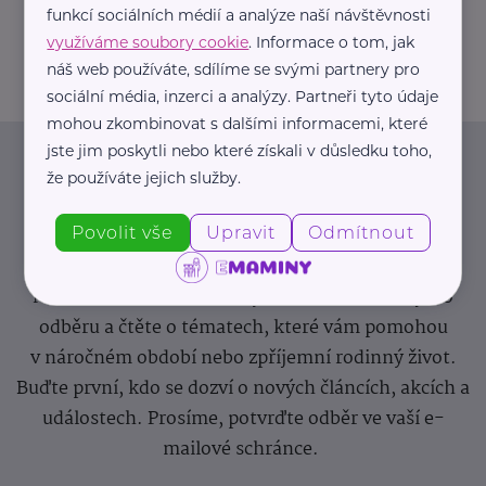
funkcí sociálních médií a analýze naší návštěvnosti
info@zdravotnicke-potreby.cz
využíváme soubory cookie
. Informace o tom, jak
náš web používáte, sdílíme se svými partnery pro
sociální média, inzerci a analýzy. Partneři tyto údaje
mohou zkombinovat s dalšími informacemi, které
jste jim poskytli nebo které získali v důsledku toho,
Newsletter
že používáte jejich služby.
Povolit vše
Upravit
Odmítnout
Pravidelný přísun novinek, inspirace na každý den,
podpora pro rodiče i sdílení zkušeností. Takový je
Newsletter webu eMaminy.cz. Přihlaste se k jeho
odběru a čtěte o tématech, které vám pomohou
v náročném období nebo zpříjemní rodinný život.
Buďte první, kdo se dozví o nových článcích, akcích a
událostech. Prosíme, potvrďte odběr ve vaší e-
mailové schránce.