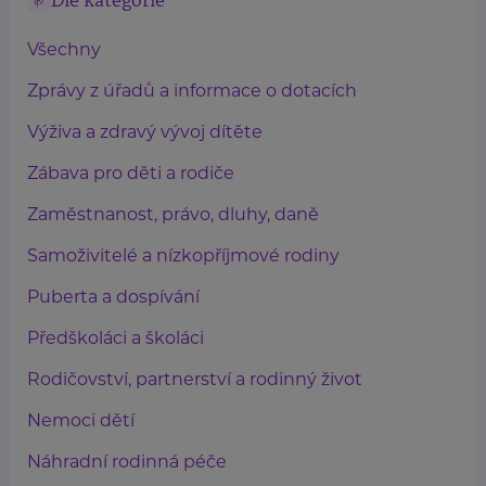
Dle kategorie
Všechny
Zprávy z úřadů a informace o dotacích
Výživa a zdravý vývoj dítěte
Zábava pro děti a rodiče
Zaměstnanost, právo, dluhy, daně
Samoživitelé a nízkopříjmové rodiny
Puberta a dospívání
Předškoláci a školáci
Rodičovství, partnerství a rodinný život
Nemoci dětí
Náhradní rodinná péče