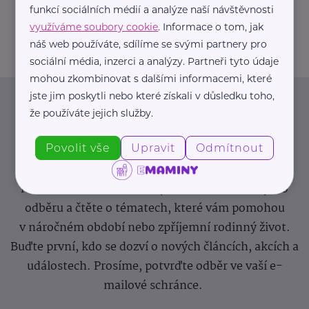
funkcí sociálních médií a analýze naší návštěvnosti
info@zdravotnicke-potreby.cz
využíváme soubory cookie
. Informace o tom, jak
náš web používáte, sdílíme se svými partnery pro
sociální média, inzerci a analýzy. Partneři tyto údaje
mohou zkombinovat s dalšími informacemi, které
jste jim poskytli nebo které získali v důsledku toho,
Newsletter
že používáte jejich služby.
Povolit vše
Upravit
Odmítnout
Pravidelný přísun novinek, inspirace na každý den,
podpora pro rodiče i sdílení zkušeností. Takový je
Newsletter webu eMaminy.cz. Přihlaste se k jeho
odběru a čtěte o tématech, které vám pomohou
v náročném období nebo zpříjemní rodinný život.
Buďte první, kdo se dozví o nových článcích, akcích a
událostech. Prosíme, potvrďte odběr ve vaší e-
mailové schránce.