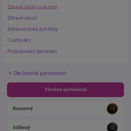
Zdravé spaní a sezení
Zdravé obutí
Zdravotnické potřeby
Cestování
Propojování generací
Dle úrovně partnerství
Všechny společnosti
Bronzový
Stříbrný