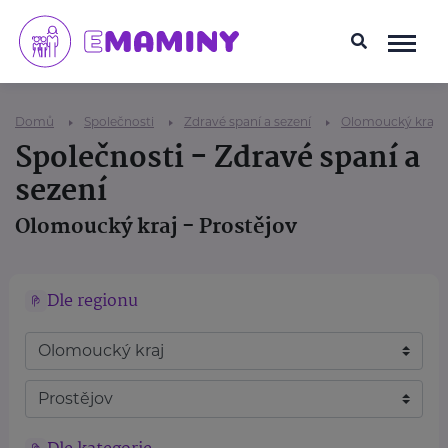
Domů
Společnosti
Zdravé spaní a sezení
Olomoucký kraj
Společnosti - Zdravé spaní a
sezení
Olomoucký kraj - Prostějov
Dle regionu