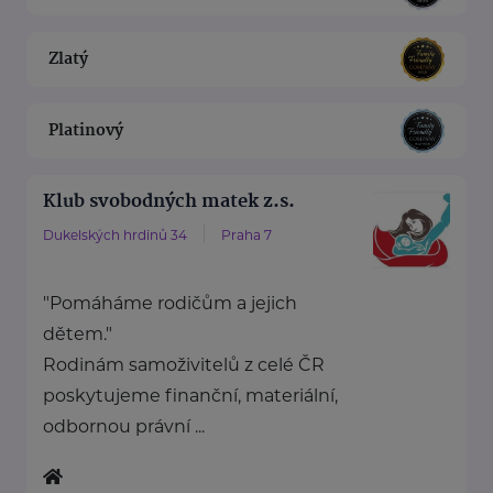
Zlatý
Platinový
Klub svobodných matek z.s.
Dukelských hrdinů 34
Praha 7
"Pomáháme rodičům a jejich
dětem."
Rodinám samoživitelů z celé ČR
poskytujeme finanční, materiální,
odbornou právní ...