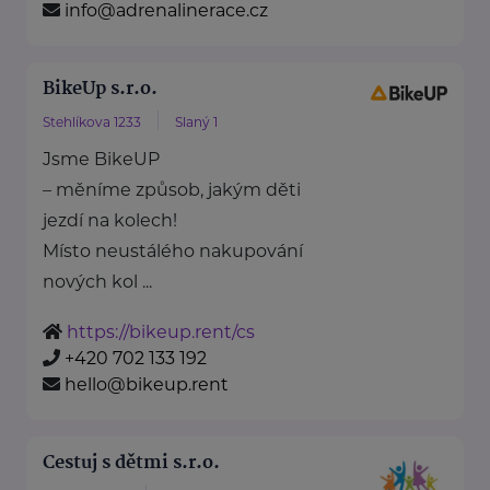
info@adrenalinerace.cz
BikeUp s.r.o.
Stehlíkova 1233
Slaný 1
Jsme BikeUP
– měníme způsob, jakým děti
jezdí na kolech!
Místo neustálého nakupování
nových kol ...
https://bikeup.rent/cs
+420 702 133 192
hello@bikeup.rent
Cestuj s dětmi s.r.o.