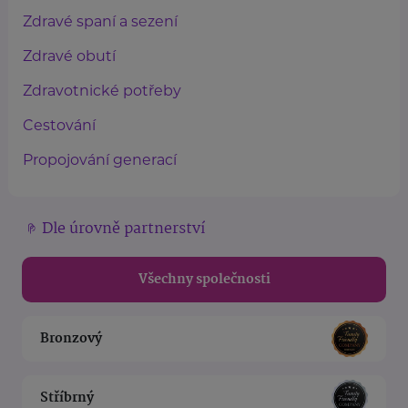
Zdravé spaní a sezení
Zdravé obutí
Zdravotnické potřeby
Cestování
Propojování generací
Dle úrovně partnerství
Všechny společnosti
Bronzový
Stříbrný