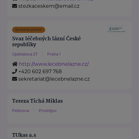
stezkaceskem@email.cz
Bronzový partner
Svaz léčebných lázní České
republiky
Opletalova 27
Praha 1
http://www.lecebnelazne.cz/
+420 602 697 768
sekretariat@lecebnelazne.cz
Tereza Tichá Miklas
Pešinova
Prostějov
TUkas a.s