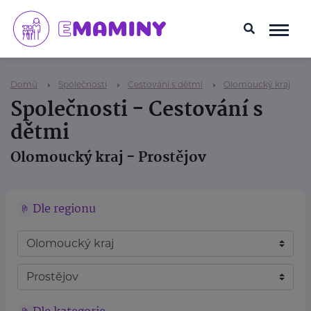
Domů
Společnosti
Cestování s dětmi
Olomoucký kraj
Společnosti - Cestování s
dětmi
Olomoucký kraj - Prostějov
Dle regionu