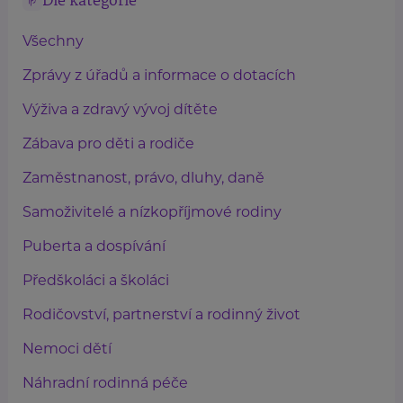
Dle kategorie
Všechny
Zprávy z úřadů a informace o dotacích
Výživa a zdravý vývoj dítěte
Zábava pro děti a rodiče
Zaměstnanost, právo, dluhy, daně
Samoživitelé a nízkopříjmové rodiny
Puberta a dospívání
Předškoláci a školáci
Rodičovství, partnerství a rodinný život
Nemoci dětí
Náhradní rodinná péče