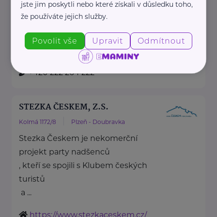
jste jim poskytli nebo které získali v důsledku toho,
že používáte jejich služby.
Ministerstvo zahraničních věcí ČR
Povolit vše
Upravit
Odmítnout
Loretánské náměstí 5
Praha 1 – Hradčany
https://www.mzv.cz/
+420 222 264 222
STEZKA ČESKEM, Z.S.
Kolmá 1172/8
Plzeň - Doubravka
Stezka Českem je nekomerční
projekt party nadšenců
, kteří se spojili s Klubem českých
turistů
a ...
https://www.stezkaceskem.cz/