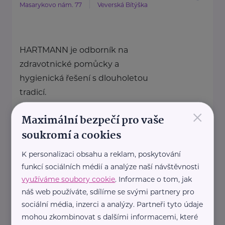
Masarykovo nám. 77
Veverská Bítýška
HARTMANN je odborník na
zdravotnické pomůcky a
hygienická řešení s dlouholetou
tradicí.
Zaměřuje ...
×
Maximální bezpečí pro vaše
soukromí a cookies
https://hartmanndirect.com/cs-cz
+420 800 100 150
K personalizaci obsahu a reklam, poskytování
info@hartmanndirect.cz
funkcí sociálních médií a analýze naší návštěvnosti
využíváme soubory cookie
. Informace o tom, jak
náš web používáte, sdílíme se svými partnery pro
Helena Brabcová
sociální média, inzerci a analýzy. Partneři tyto údaje
mohou zkombinovat s dalšími informacemi, které
Vrchoslavice