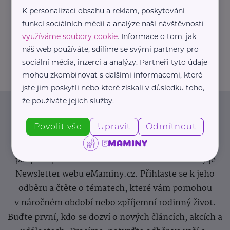
K personalizaci obsahu a reklam, poskytování
https://hartmanndirect.com/cs-cz
funkcí sociálních médií a analýze naší návštěvnosti
+420 800 100 150
využíváme soubory cookie
. Informace o tom, jak
info@hartmanndirect.cz
náš web používáte, sdílíme se svými partnery pro
sociální média, inzerci a analýzy. Partneři tyto údaje
mohou zkombinovat s dalšími informacemi, které
jste jim poskytli nebo které získali v důsledku toho,
že používáte jejich služby.
Newsletter
Povolit vše
Upravit
Odmítnout
Pravidelný přísun novinek, inspirace na každý den,
podpora pro rodiče i sdílení zkušeností. Takový je
Newsletter webu eMaminy.cz. Přihlaste se k jeho
odběru a čtěte o tématech, které vám pomohou
v náročném období nebo zpříjemní rodinný život.
Buďte první, kdo se dozví o nových článcích, akcích a