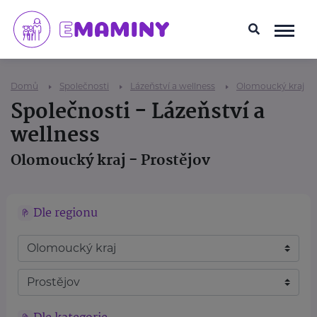
Domů
Společnosti
Lázeňství a wellness
Olomoucký kraj
Společnosti - Lázeňství a
wellness
Olomoucký kraj - Prostějov
Dle regionu