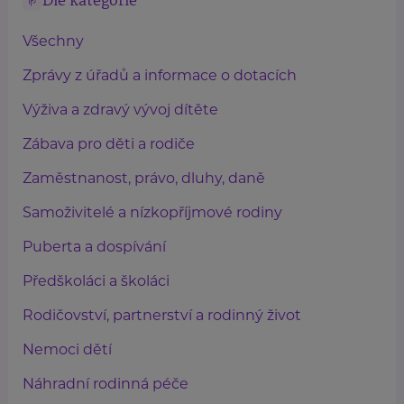
Dle kategorie
Všechny
Zprávy z úřadů a informace o dotacích
Výživa a zdravý vývoj dítěte
Zábava pro děti a rodiče
Zaměstnanost, právo, dluhy, daně
Samoživitelé a nízkopříjmové rodiny
Puberta a dospívání
Předškoláci a školáci
Rodičovství, partnerství a rodinný život
Nemoci dětí
Náhradní rodinná péče