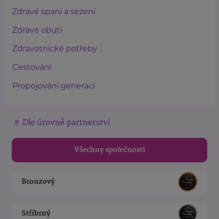
Zdravé spaní a sezení
Zdravé obutí
Zdravotnické potřeby
Cestování
Propojování generací
Dle úrovně partnerství
Všechny společnosti
Bronzový
Stříbrný