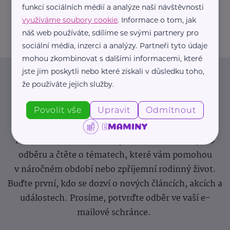
funkcí sociálních médií a analýze naší návštěvnosti
info@zdravotnicke-potreby.cz
využíváme soubory cookie
. Informace o tom, jak
náš web používáte, sdílíme se svými partnery pro
sociální média, inzerci a analýzy. Partneři tyto údaje
mohou zkombinovat s dalšími informacemi, které
jste jim poskytli nebo které získali v důsledku toho,
Newsletter
že používáte jejich služby.
Povolit vše
Upravit
Odmítnout
Pravidelný přísun novinek, inspirace na každý den,
podpora pro rodiče i sdílení zkušeností. Takový je
Newsletter webu eMaminy.cz. Přihlaste se k jeho
odběru a čtěte o tématech, které vám pomohou
v náročném období nebo zpříjemní rodinný život.
Buďte první, kdo se dozví o nových článcích, akcích a
událostech. Prosíme, potvrďte odběr ve vaší e-
mailové schránce.