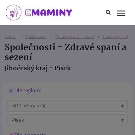
Domů
Společnosti
Zdravé spaní a sezení
Jihočeský kraj
Společnosti - Zdravé spaní a
sezení
Jihočeský kraj - Písek
Dle regionu