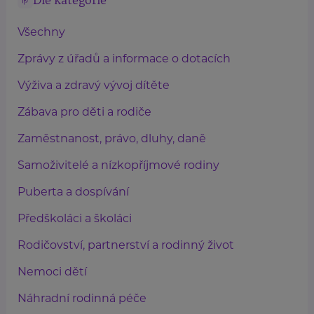
Dle kategorie
Všechny
Zprávy z úřadů a informace o dotacích
Výživa a zdravý vývoj dítěte
Zábava pro děti a rodiče
Zaměstnanost, právo, dluhy, daně
Samoživitelé a nízkopříjmové rodiny
Puberta a dospívání
Předškoláci a školáci
Rodičovství, partnerství a rodinný život
Nemoci dětí
Náhradní rodinná péče