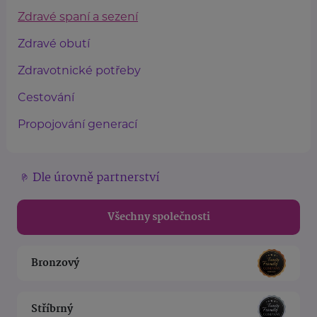
Zdravé spaní a sezení
Zdravé obutí
Zdravotnické potřeby
Cestování
Propojování generací
Dle úrovně partnerství
Všechny společnosti
Bronzový
Stříbrný