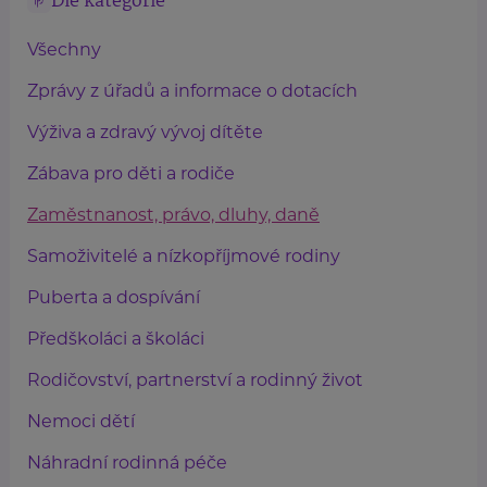
Dle kategorie
Všechny
Zprávy z úřadů a informace o dotacích
Výživa a zdravý vývoj dítěte
Zábava pro děti a rodiče
Zaměstnanost, právo, dluhy, daně
Samoživitelé a nízkopříjmové rodiny
Puberta a dospívání
Předškoláci a školáci
Rodičovství, partnerství a rodinný život
Nemoci dětí
Náhradní rodinná péče