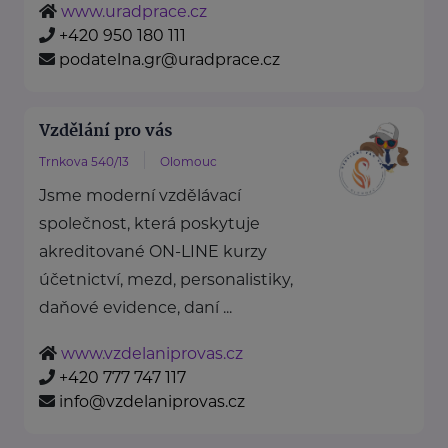
www.uradprace.cz
+420 950 180 111
podatelna.gr@uradprace.cz
Vzdělání pro vás
Trnkova 540/13
Olomouc
Jsme moderní vzdělávací
společnost, která poskytuje
akreditované ON-LINE kurzy
účetnictví, mezd, personalistiky,
daňové evidence, daní ...
www.vzdelaniprovas.cz
+420 777 747 117
info@vzdelaniprovas.cz