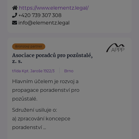
https://www.elementz.legal/
+420 739 307 308
info@elementz.legal
Bronzový partner
Asociace poradců pro pozůstalé,
z. s.
třída Kpt. Jaroše 1922/3
Brno
Hlavním účelem je rozvoj a
propagace poradenství pro
pozůstalé.
Sdružení usiluje o:
a) zpracování koncepce
poradenství ...