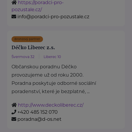
https://poradci-pro-
pozustale.cz/
info@poradci-pro-pozustale.cz
Bronzový partner
Déčko Liberec z.s.
Švermova 32
Liberec 10
Občanskou poradnu Déčko
provozujeme už od roku 2000.
Poradna poskytuje odborné sociální
poradenství, které je bezplatné, ...
http://www.deckoliberec.cz/
+420 485 152 070
poradna@d-os.net