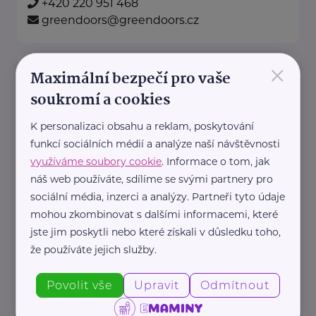
+420 220 951 468
greendoors@greendoors.cz
×
Klub svobodných matek z.s.
Maximální bezpečí pro vaše
Dukelských hrdinů 34
Praha 7
soukromí a cookies
K personalizaci obsahu a reklam, poskytování
"Pomáháme rodičům a jejich
funkcí sociálních médií a analýze naší návštěvnosti
dětem."
využíváme soubory cookie
. Informace o tom, jak
Rodinám samoživitelů z celé ČR
náš web používáte, sdílíme se svými partnery pro
poskytujeme finanční, materiální,
sociální média, inzerci a analýzy. Partneři tyto údaje
mohou zkombinovat s dalšími informacemi, které
odbornou právní ...
jste jim poskytli nebo které získali v důsledku toho,
že používáte jejich služby.
https://www.klubsvobodnychmatek.cz/
+420 800 995 511
Povolit vše
Upravit
Odmítnout
info@klubsvobodnychmatek.cz