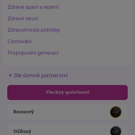
Zdravé spaní a sezení
Zdravé obutí
Zdravotnické potřeby
Cestování
Propojování generací
Dle úrovně partnerství
Všechny společnosti
Bronzový
Stříbrný