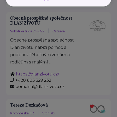
Obecně prospěšná společnost
DLAŇ ŽIVOTU
Sokolská třída 244 /27
Ostrava
Obecně prospěšná společnost
Dlaň životu nabízí pomoc a
podporu těhotným ženám a
rodičům s malými ...
https://dlanzivotu.cz/
+420 605 329 232
poradna@dlanzivotu.cz
Tereza Derkačová
Krkonošská 153
Vrchlabí