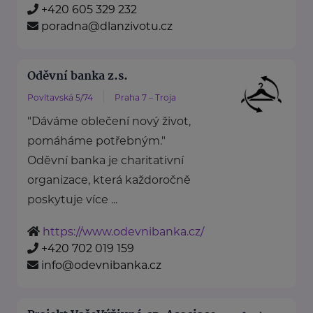
+420 605 329 232
poradna@dlanzivotu.cz
Oděvní banka z.s.
Povltavská 5/74
Praha 7 – Troja
"Dáváme oblečení nový život,
pomáháme potřebným."
Oděvní banka je charitativní
organizace, která každoročně
poskytuje více ...
https://www.odevnibanka.cz/
+420 702 019 159
info@odevnibanka.cz