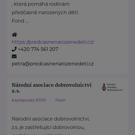
, která pomáhá rodinám
předčasně narozených dětí.
Fond ...
https://predcasnenarozenedeti.cz/
+420 774 561 207
petra@predcasnenarozenedeti.cz
Národní asociace dobrovolnictví
z.s.
Kaznějovská 1517/51
Plzeň
Národní asociace dobrovolnictví,
z.s. je zastřešující dobrovolnou,