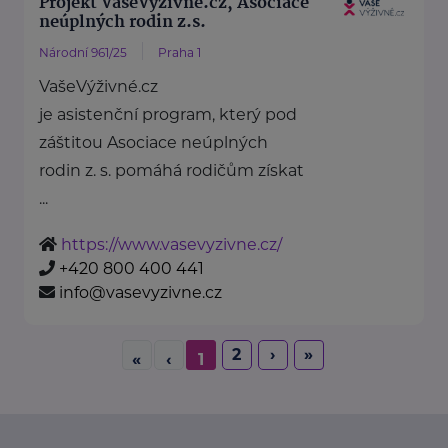
Projekt VašeVýživné.cz, Asociace
neúplných rodin z.s.
Národní 961/25
Praha 1
VašeVýživné.cz
je asistenční program, který pod
záštitou Asociace neúplných
rodin z. s. pomáhá rodičům získat
...
https://www.vasevyzivne.cz/
+420 800 400 441
info@vasevyzivne.cz
2
›
»
«
‹
1