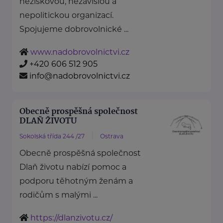
neziskovou, nezávislou a
nepolitickou organizací.
Spojujeme dobrovolnické ...
www.nadobrovolnictvi.cz
+420 606 512 905
info@nadobrovolnictvi.cz
Obecně prospěšná společnost
DLAŇ ŽIVOTU
Sokolská třída 244 /27
Ostrava
Obecně prospěšná společnost
Dlaň životu nabízí pomoc a
podporu těhotným ženám a
rodičům s malými ...
https://dlanzivotu.cz/