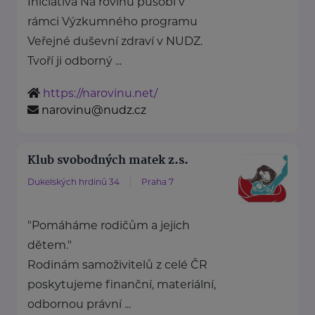
Iniciativa Na rovinu působí v
rámci Výzkumného programu
Veřejné duševní zdraví v NUDZ.
Tvoří ji odborný ...
https://narovinu.net/
narovinu@nudz.cz
Klub svobodných matek z.s.
Dukelských hrdinů 34
Praha 7
"Pomáháme rodičům a jejich
dětem."
Rodinám samoživitelů z celé ČR
poskytujeme finanční, materiální,
odbornou právní ...