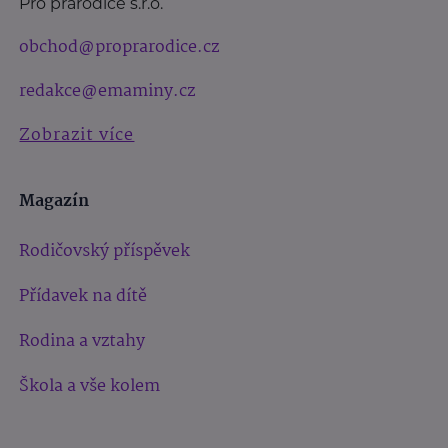
Pro prarodiče s.r.o.
obchod@proprarodice.cz
redakce@emaminy.cz
Zobrazit více
Magazín
Rodičovský příspěvek
Přídavek na dítě
Rodina a vztahy
Škola a vše kolem