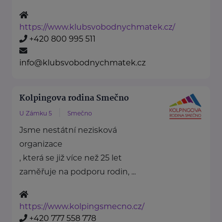
https://www.klubsvobodnychmatek.cz/
+420 800 995 511
info@klubsvobodnychmatek.cz
Kolpingova rodina Smečno
U Zámku 5
Smečno
Jsme nestátní nezisková
organizace
, která se již více než 25 let
zaměřuje na podporu rodin, ...
https://www.kolpingsmecno.cz/
+420 777 558 778