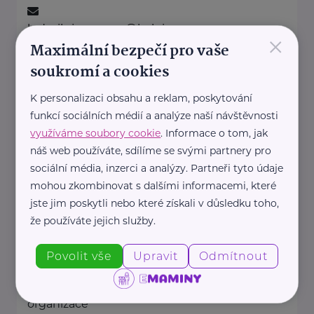
ludmila.janzurova@kolpingsmecno.cz
×
Maximální bezpečí pro vaše
soukromí a cookies
Ministerstvo práce a sociálních věcí ČR
K personalizaci obsahu a reklam, poskytování
Na Poříčním právu 1/376
Praha 2
funkcí sociálních médií a analýze naší návštěvnosti
https://www.mpsv.cz/
využíváme soubory cookie
. Informace o tom, jak
+420 950 191 111
náš web používáte, sdílíme se svými partnery pro
posta@mpsv.cz
sociální média, inzerci a analýzy. Partneři tyto údaje
mohou zkombinovat s dalšími informacemi, které
jste jim poskytli nebo které získali v důsledku toho,
Nadační fond pro předčasně
narozené děti
že používáte jejich služby.
Podolské nábřeží 157/36
Praha 4
Povolit vše
Upravit
Odmítnout
Nadační fond pro předčasně
narozené děti je nezisková
organizace