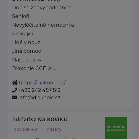
Lidé se znevýhodněním
Senioři
Nevyléčitelně nemocní a
umírající
Lidé v nouzi
Jiná pomoc
Naše služby
Diakonie ČCE je ...
https://diakonie.cz/
+420 242 487 812
info@diakonie.cz
Iniciativa NA ROVINU
Topolová 748
Klecany