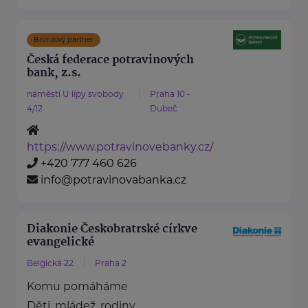
Bronzový partner
Česká federace potravinových
bank, z.s.
náměstí U lípy svobody
Praha 10 -
4/12
Dubeč
https://www.potravinovebanky.cz/
+420 777 460 626
info@potravinovabanka.cz
Diakonie Českobratrské církve
evangelické
Belgická 22
Praha 2
Komu pomáháme
Děti, mládež, rodiny