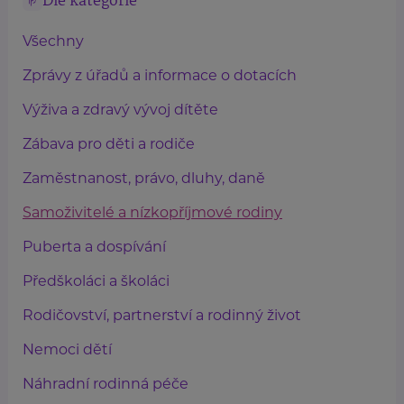
Dle kategorie
Všechny
Zprávy z úřadů a informace o dotacích
Výživa a zdravý vývoj dítěte
Zábava pro děti a rodiče
Zaměstnanost, právo, dluhy, daně
Samoživitelé a nízkopříjmové rodiny
Puberta a dospívání
Předškoláci a školáci
Rodičovství, partnerství a rodinný život
Nemoci dětí
Náhradní rodinná péče