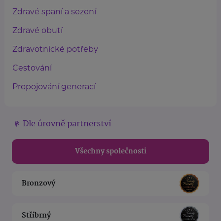
Zdravé spaní a sezení
Zdravé obutí
Zdravotnické potřeby
Cestování
Propojování generací
Dle úrovně partnerství
Všechny společnosti
Bronzový
Stříbrný