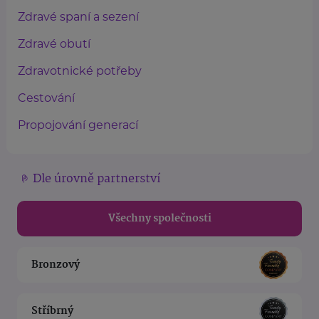
Zdravé spaní a sezení
Zdravé obutí
Zdravotnické potřeby
Cestování
Propojování generací
Dle úrovně partnerství
Všechny společnosti
Bronzový
Stříbrný