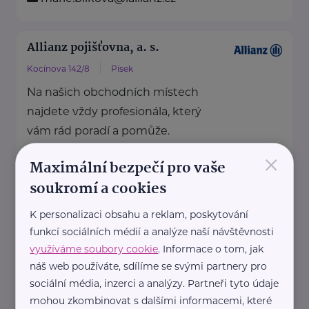
Allianz pojišťovna, a. s.
Kocínova 142/8
Písek
Na našich obchodních místech
najdete vždy profesionála, který
vám rád poradí a pomůže.
×
Maximální bezpečí pro vaše
https://www.allianz.cz/cs_CZ/pobocky-
soukromí a cookies
a-poradci/0226-Prochazka.html
+420 382 221 109
K personalizaci obsahu a reklam, poskytování
josef.prochazka@iallianz.cz
funkcí sociálních médií a analýze naší návštěvnosti
využíváme soubory cookie
. Informace o tom, jak
náš web používáte, sdílíme se svými partnery pro
Allianz pojišťovna, a. s.
sociální média, inzerci a analýzy. Partneři tyto údaje
Chelčického 52/5
Písek
mohou zkombinovat s dalšími informacemi, které