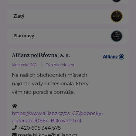
Zlatý
Platinový
Allianz pojišťovna, a. s.
Mostecká 265
Týn nad Vltavou
Na našich obchodních místech
najdete vždy profesionála, který
vám rád poradí a pomůže.
https://www.allianz.cz/cs_CZ/pobocky-
a-poradci/0864-Bilkova.html
+420 605 344 578
marie.bilkova@iallianz.cz