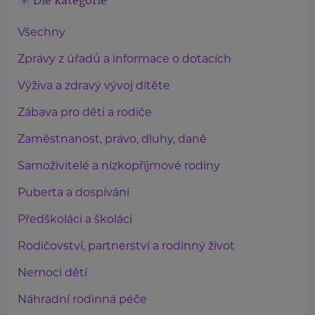
Dle kategorie
Všechny
Zprávy z úřadů a informace o dotacích
Výživa a zdravý vývoj dítěte
Zábava pro děti a rodiče
Zaměstnanost, právo, dluhy, daně
Samoživitelé a nízkopříjmové rodiny
Puberta a dospívání
Předškoláci a školáci
Rodičovství, partnerství a rodinný život
Nemoci dětí
Náhradní rodinná péče