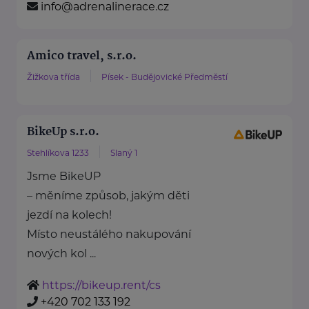
info@adrenalinerace.cz
Amico travel, s.r.o.
Žižkova třída
Písek - Budějovické Předměstí
BikeUp s.r.o.
Stehlíkova 1233
Slaný 1
Jsme BikeUP
– měníme způsob, jakým děti
jezdí na kolech!
Místo neustálého nakupování
nových kol ...
https://bikeup.rent/cs
+420 702 133 192