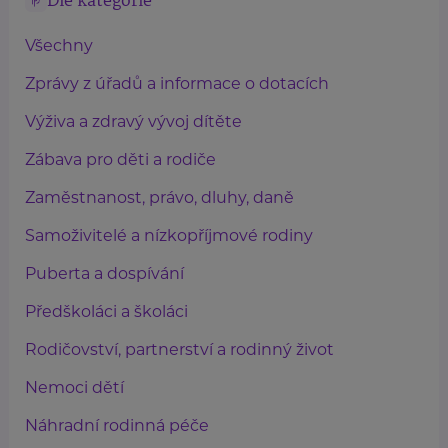
Dle kategorie
Všechny
Zprávy z úřadů a informace o dotacích
Výživa a zdravý vývoj dítěte
Zábava pro děti a rodiče
Zaměstnanost, právo, dluhy, daně
Samoživitelé a nízkopříjmové rodiny
Puberta a dospívání
Předškoláci a školáci
Rodičovství, partnerství a rodinný život
Nemoci dětí
Náhradní rodinná péče