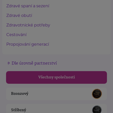
Zdravé spaní a sezení
Zdravé obutí
Zdravotnické potřeby
Cestování
Propojování generací
Dle úrovně partnerství
Všechny společnosti
Bronzový
Stříbrný