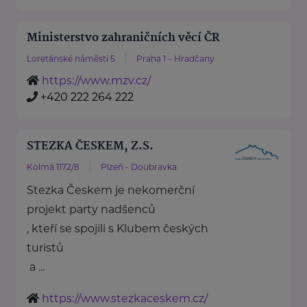
Ministerstvo zahraničních věcí ČR
Loretánské náměstí 5
Praha 1 – Hradčany
https://www.mzv.cz/
+420 222 264 222
STEZKA ČESKEM, Z.S.
Kolmá 1172/8
Plzeň - Doubravka
Stezka Českem je nekomerční
projekt party nadšenců
, kteří se spojili s Klubem českých
turistů
a ...
https://www.stezkaceskem.cz/