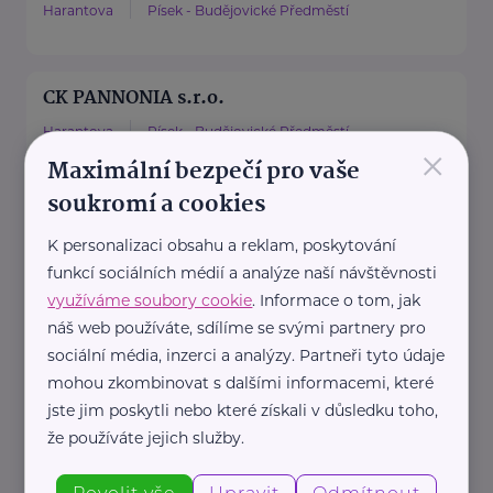
Harantova
Písek - Budějovické Předměstí
CK PANNONIA s.r.o.
Harantova
Písek - Budějovické Předměstí
×
Maximální bezpečí pro vaše
soukromí a cookies
CZ EuroTour s.r.o.
K personalizaci obsahu a reklam, poskytování
Dolejší
Mirovice
funkcí sociálních médií a analýze naší návštěvnosti
využíváme soubory cookie
. Informace o tom, jak
náš web používáte, sdílíme se svými partnery pro
HARTMANN – RICO a.s.
sociální média, inzerci a analýzy. Partneři tyto údaje
Masarykovo nám. 77
Veverská Bítýška
mohou zkombinovat s dalšími informacemi, které
jste jim poskytli nebo které získali v důsledku toho,
že používáte jejich služby.
HARTMANN je odborník na