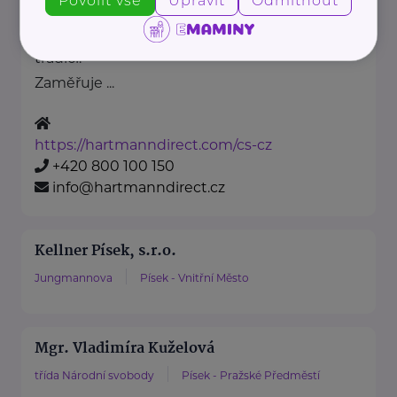
Povolit vše
Upravit
Odmítnout
zdravotnické pomůcky a
hygienická řešení s dlouholetou
tradicí.
Zaměřuje ...
https://hartmanndirect.com/cs-cz
+420 800 100 150
info@hartmanndirect.cz
Kellner Písek, s.r.o.
Jungmannova
Písek - Vnitřní Město
Mgr. Vladimíra Kuželová
třída Národní svobody
Písek - Pražské Předměstí