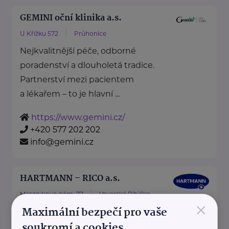
GEMINI oční klinika a.s.
U Křížku 572
Průhonice
Nejkvalitnější péče, odborné
poradenství a dlouholetá tradice.
Partnerství mezi pacientem
a lékařem – to je hlavní ...
https://www.gemini.cz/
+420 577 202 202
info@gemini.cz
HARTMANN – RICO a.s.
Masarykovo nám. 77
Veverská Bítýška
×
Maximální bezpečí pro vaše
soukromí a cookies