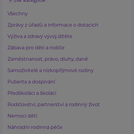
Dle kategorie
Všechny
Zprávy z úřadů a informace o dotacích
Výživa a zdravý vývoj dítěte
Zábava pro děti a rodiče
Zaměstnanost, právo, dluhy, daně
Samoživitelé a nízkopříjmové rodiny
Puberta a dospívání
Předškoláci a školáci
Rodičovství, partnerství a rodinný život
Nemoci dětí
Náhradní rodinná péče