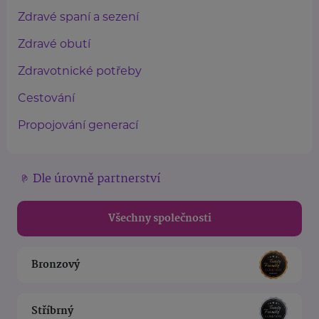
Zdravé spaní a sezení
Zdravé obutí
Zdravotnické potřeby
Cestování
Propojování generací
Dle úrovně partnerství
Všechny společnosti
Bronzový
Stříbrný