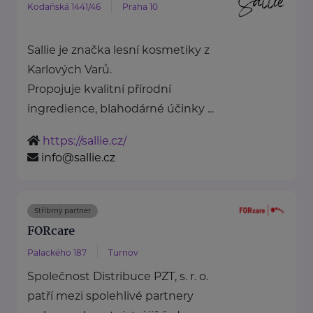
Kodaňská 1441/46
Praha 10
Sallie je značka lesní kosmetiky z
Karlových Varů.
Propojuje kvalitní přírodní
ingredience, blahodárné účinky ...
https://sallie.cz/
info@sallie.cz
Stříbrný partner
FORcare
Palackého 187
Turnov
Společnost Distribuce PZT, s. r. o.
patří mezi spolehlivé partnery