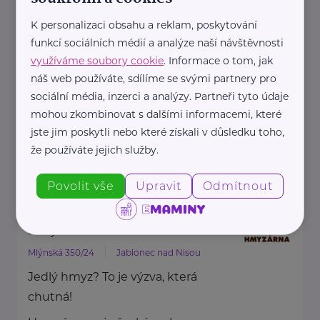
HARTMANN je odborník na
K personalizaci obsahu a reklam, poskytování
zdravotnické pomůcky a
funkcí sociálních médií a analýze naší návštěvnosti
hygienická řešení s dlouholetou
využíváme soubory cookie
. Informace o tom, jak
tradicí.
náš web používáte, sdílíme se svými partnery pro
Zaměřuje ...
sociální média, inzerci a analýzy. Partneři tyto údaje
mohou zkombinovat s dalšími informacemi, které
jste jim poskytli nebo které získali v důsledku toho,
https://hartmanndirect.com/cs-cz
že používáte jejich služby.
+420 800 100 150
info@hartmanndirect.cz
Povolit vše
Upravit
Odmítnout
Hmyzárna.cz
Mlýnská 350/24
Jablonec nad Nisou
Jedlý hmyz? To je výzva, která
chutná!