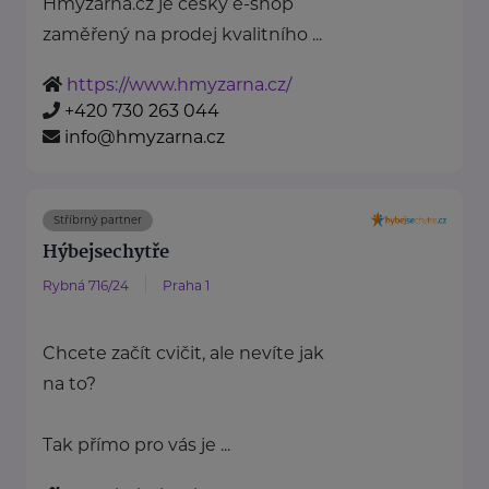
Hmyzárna.cz je český e-shop
zaměřený na prodej kvalitního ...
https://www.hmyzarna.cz/
+420 730 263 044
info@hmyzarna.cz
Stříbrný partner
Hýbejsechytře
Rybná 716/24
Praha 1
Chcete začít cvičit, ale nevíte jak
na to?
Tak přímo pro vás je ...