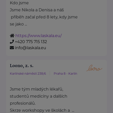
Kdo jsme
Jsme Nikola a Denisa a náš
příběh začal před 8 lety, kdy jsme
se jako ...
https://www.laskala.eu/
+420 775 715 132
info@laskala.eu
Loono, z. s.
Karlínské náměstí 238/6
Praha 8 - Karlín
Jsme tým mladých lékařů,
studentů medicíny a dalších
profesionálů.
Skrze workshopy ve školách a ...