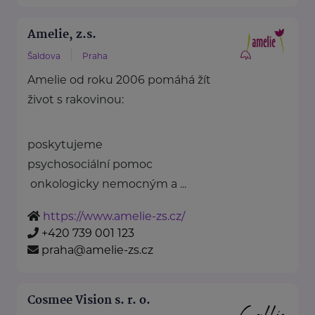
Amelie, z.s.
Šaldova
Praha
Amelie od roku 2006 pomáhá žít
život s rakovinou:
poskytujeme
psychosociální pomoc
onkologicky nemocným a ...
https://www.amelie-zs.cz/
+420 739 001 123
praha@amelie-zs.cz
Cosmee Vision s. r. o.