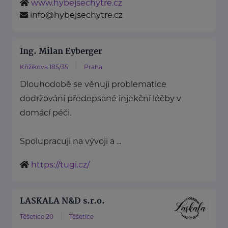
www.hybejsechytre.cz
info@hybejsechytre.cz
Ing. Milan Eyberger
Křižíkova 185/35
Praha
Dlouhodobě se věnuji problematice
dodržování předepsané injekční léčby v
domácí péči.
Spolupracuji na vývoji a ...
https://tugi.cz/
LASKALA N&D s.r.o.
Těšetice 20
Těšetice