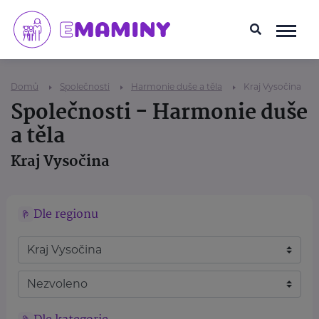
Domů
Společnosti
Harmonie duše a těla
Kraj Vysočina
Společnosti - Harmonie duše
a těla
Kraj Vysočina
Dle regionu