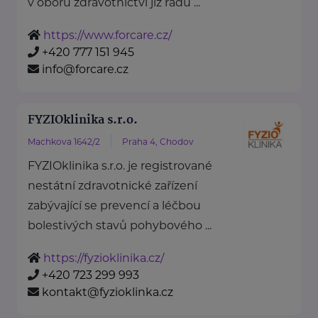
v oboru zdravotnictví již řadu ...
https://www.forcare.cz/
+420 777 151 945
info@forcare.cz
FYZIOklinika s.r.o.
Machkova 1642/2
Praha 4, Chodov
FYZIOklinika s.r.o. je registrované
nestátní zdravotnické zařízení
zabývající se prevencí a léčbou
bolestivých stavů pohybového ...
https://fyzioklinika.cz/
+420 723 299 993
kontakt@fyzioklinka.cz