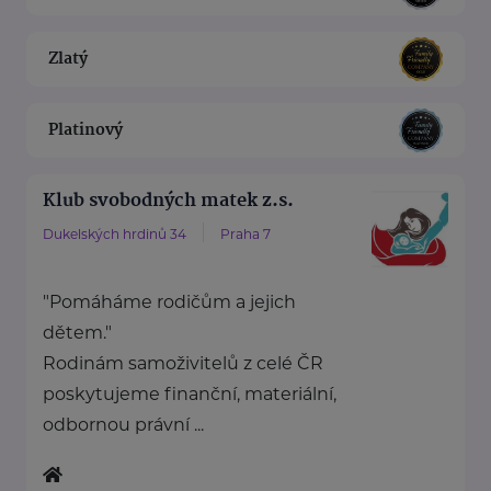
Zlatý
Platinový
Klub svobodných matek z.s.
Dukelských hrdinů 34
Praha 7
"Pomáháme rodičům a jejich
dětem."
Rodinám samoživitelů z celé ČR
poskytujeme finanční, materiální,
odbornou právní ...