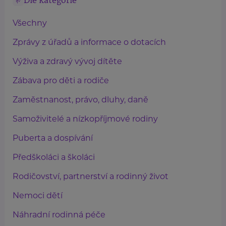
Dle kategorie
Všechny
Zprávy z úřadů a informace o dotacích
Výživa a zdravý vývoj dítěte
Zábava pro děti a rodiče
Zaměstnanost, právo, dluhy, daně
Samoživitelé a nízkopříjmové rodiny
Puberta a dospívání
Předškoláci a školáci
Rodičovství, partnerství a rodinný život
Nemoci dětí
Náhradní rodinná péče