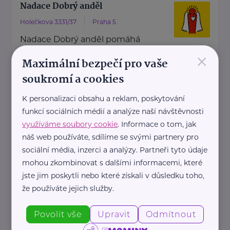
Nadace Dobrý anděl
Holečkova 3331/37
Praha 5
Nadace Dobrý anděl pomáhá
×
rodinám s dětmi, ve kterých se
Maximální bezpečí pro vaše
dítě, maminka nebo tatínek
soukromí a cookies
potýkají ...
K personalizaci obsahu a reklam, poskytování
https://www.dobryandel.cz/
funkcí sociálních médií a analýze naší návštěvnosti
+420 733 119 119
využíváme soubory cookie
. Informace o tom, jak
dobryandel@dobryandel.cz
náš web používáte, sdílíme se svými partnery pro
sociální média, inzerci a analýzy. Partneři tyto údaje
mohou zkombinovat s dalšími informacemi, které
Nadační fond Spolu s odvahou
jste jim poskytli nebo které získali v důsledku toho,
Žižkova 403
Mladá Boleslav
že používáte jejich služby.
Nadační fond Spolu s odvahou
Povolit vše
Upravit
Odmítnout
je nezisková organizace, jejímž
posláním je podporovat duševní