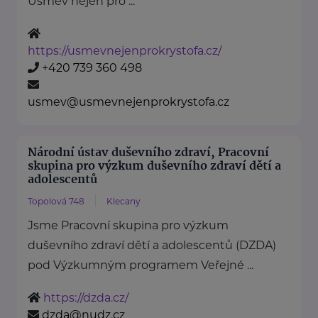
Úsměv nejen pro ...
https://usmevnejenprokrystofa.cz/
+420 739 360 498
usmev@usmevnejenprokrystofa.cz
Národní ústav duševního zdraví, Pracovní
skupina pro výzkum duševního zdraví dětí a
adolescentů
Topolová 748
Klecany
Jsme Pracovní skupina pro výzkum
duševního zdraví dětí a adolescentů (DZDA)
pod Výzkumným programem Veřejné ...
https://dzda.cz/
dzda@nudz.cz