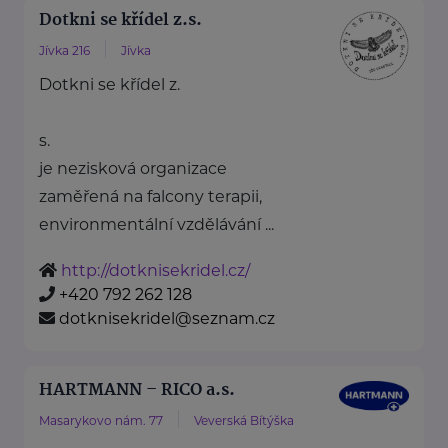
Dotkni se křídel z.s.
Jívka 216
Jívka
Dotkni se křídel z.
s.
je nezisková organizace
zaměřená na falcony terapii,
environmentální vzdělávání ...
http://dotknisekridel.cz/
+420 792 262 128
dotknisekridel@seznam.cz
HARTMANN – RICO a.s.
Masarykovo nám. 77
Veverská Bítýška