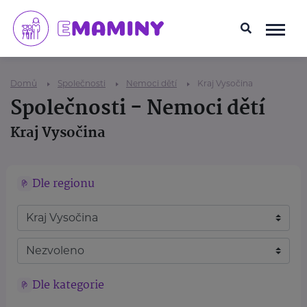
Domů
Společnosti
Nemoci dětí
Kraj Vysočina
Společnosti - Nemoci dětí
Kraj Vysočina
Dle regionu
Dle kategorie