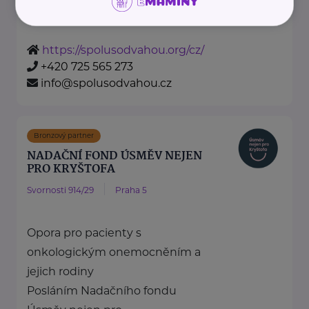
zdraví dětí ...
https://spolusodvahou.org/cz/
+420 725 565 273
info@spolusodvahou.cz
Bronzový partner
NADAČNÍ FOND ÚSMĚV NEJEN
PRO KRYŠTOFA
Svornosti 914/29
Praha 5
Opora pro pacienty s
onkologickým onemocněním a
jejich rodiny
Posláním Nadačního fondu