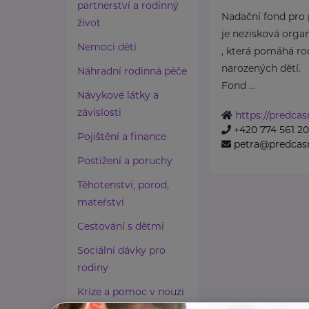
partnerství a rodinný
Nadační fond pro 
život
je nezisková orga
Nemoci dětí
, která pomáhá r
narozených dětí.
Náhradní rodinná péče
Fond ...
Návykové látky a
závislosti
https://predcas
+420 774 561 2
Pojištění a finance
petra@predcasn
Postižení a poruchy
Těhotenství, porod,
mateřství
Cestování s dětmi
Sociální dávky pro
rodiny
Krize a pomoc v nouzi