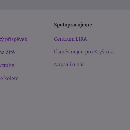
Spolupracujeme
Centrum LIRA
ý příspěvek
Úsměv nejen pro Kryštofa
na dítě
Napsali o nás
vztahy
še kolem