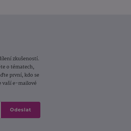
dílení zkušeností.
ěte o tématech,
te první, kdo se
e vaší e-mailové
Odeslat