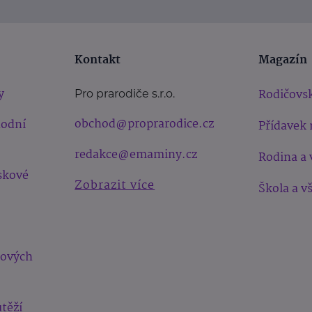
Kontakt
Magazín
y
Rodičovsk
Pro prarodiče s.r.o.
obchod@proprarodice.cz
hodní
Přídavek 
redakce@emaminy.cz
Rodina a 
skové
Zobrazit více
Škola a v
bových
těží