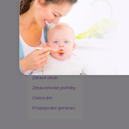
Paliativní péče
Rady a tipy
Harmonie duše a těla
Zaměstnávání osob ze
zdravotním
postižením
Lázeňství a wellness
Zdravé spaní a sezení
Zdravé obutí
Zdravotnické potřeby
Cestování
Propojování generací