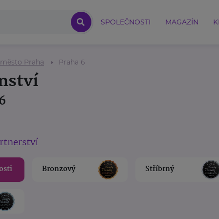
SPOLEČNOSTI
MAGAZÍN
K
 město Praha
Praha 6
nství
6
rtnerství
osti
Bronzový
Stříbrný