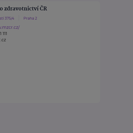
o zdravotnictví ČR
tí 375/4
Praha 2
.mzcr.cz/
 111
.cz