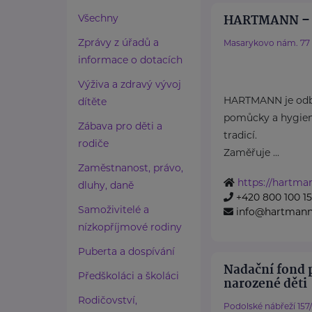
HARTMANN – R
Všechny
Zprávy z úřadů a
Masarykovo nám. 77
informace o dotacích
Výživa a zdravý vývoj
HARTMANN je odbo
dítěte
pomůcky a hygieni
Zábava pro děti a
tradicí.
rodiče
Zaměřuje ...
Zaměstnanost, právo,
https://hartma
dluhy, daně
+420 800 100 1
Samoživitelé a
info@hartmannd
nízkopříjmové rodiny
Puberta a dospívání
Nadační fond 
Předškoláci a školáci
narozené děti
Rodičovství,
Podolské nábřeží 157