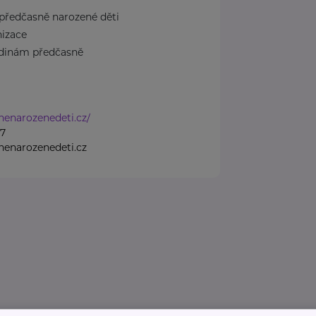
předčasně narozené děti
nizace
odinám předčasně
nenarozenedeti.cz/
07
enarozenedeti.cz