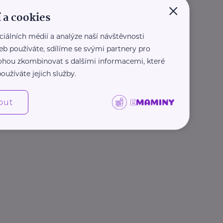
×
 a cookies
ciálních médií a analýze naší návštěvnosti
eb používáte, sdílíme se svými partnery pro
 mohou zkombinovat s dalšími informacemi, které
oužíváte jejich služby.
out