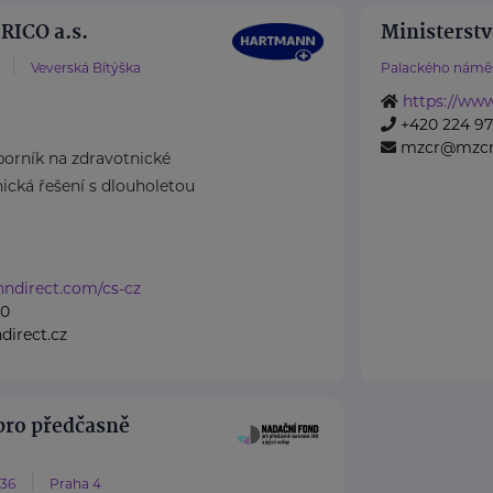
ICO a.s.
Ministerstv
Veverská Bítýška
Palackého náměs
https://www
+420 224 971
mzcr@mzcr
rník na zdravotnické
cká řešení s dlouholetou
nndirect.com/cs-cz
50
irect.cz
pro předčasně
/36
Praha 4