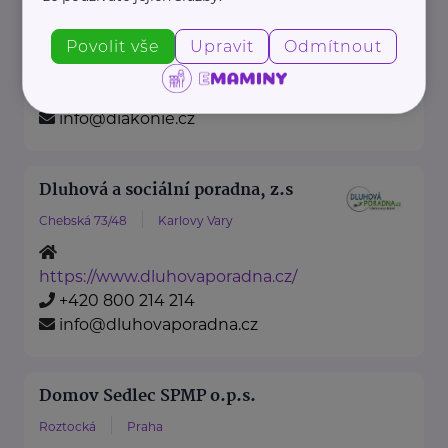
Diakonie ČCE je ...
Povolit vše
Upravit
Odmítnout
https://diakonie.cz/
+420 242 487 812
info@diakonie.cz
Dluhová a sociální poradna, z.s
Chebská 73/48
Karlovy Vary
https://www.dluhovaporadna.cz/
+420 800 214 214
info@dluhovaporadna.cz
Domov Sedlec SPMP o.p.s.
Roztocká
Praha