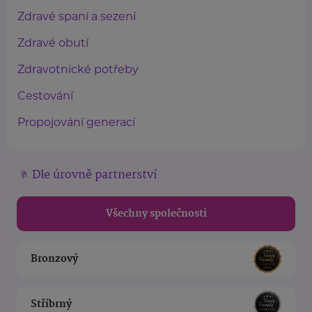
Zdravé spaní a sezení
Zdravé obutí
Zdravotnické potřeby
Cestování
Propojování generací
Dle úrovně partnerství
Všechny společnosti
Bronzový
Stříbrný