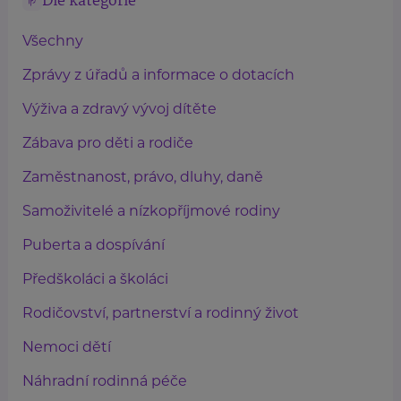
Dle kategorie
Všechny
Zprávy z úřadů a informace o dotacích
Výživa a zdravý vývoj dítěte
Zábava pro děti a rodiče
Zaměstnanost, právo, dluhy, daně
Samoživitelé a nízkopříjmové rodiny
Puberta a dospívání
Předškoláci a školáci
Rodičovství, partnerství a rodinný život
Nemoci dětí
Náhradní rodinná péče