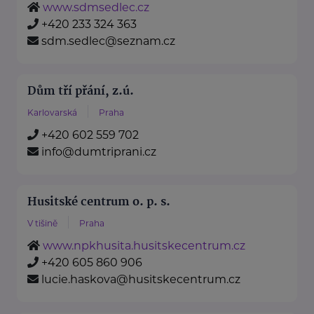
www.sdmsedlec.cz
+420 233 324 363
sdm.sedlec@seznam.cz
Dům tří přání, z.ú.
Karlovarská
Praha
+420 602 559 702
info@dumtriprani.cz
Husitské centrum o. p. s.
V tišině
Praha
www.npkhusita.husitskecentrum.cz
+420 605 860 906
lucie.haskova@husitskecentrum.cz