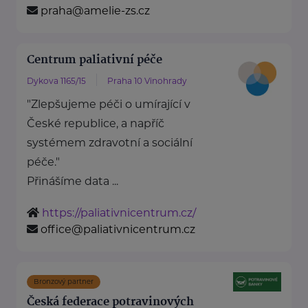
praha@amelie-zs.cz
Centrum paliativní péče
Dykova 1165/15
Praha 10 Vinohrady
"Zlepšujeme péči o umírající v
České republice, a napříč
systémem zdravotní a sociální
péče."
Přinášíme data ...
https://paliativnicentrum.cz/
office@paliativnicentrum.cz
Bronzový partner
Česká federace potravinových