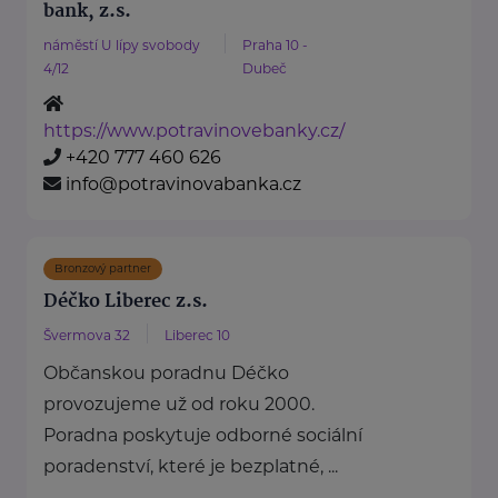
bank, z.s.
náměstí U lípy svobody
Praha 10 -
4/12
Dubeč
https://www.potravinovebanky.cz/
+420 777 460 626
info@potravinovabanka.cz
Bronzový partner
Déčko Liberec z.s.
Švermova 32
Liberec 10
Občanskou poradnu Déčko
provozujeme už od roku 2000.
Poradna poskytuje odborné sociální
poradenství, které je bezplatné, ...