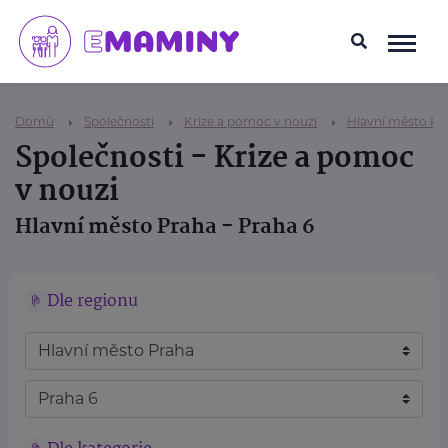
Domů
Společnosti
Krize a pomoc v nouzi
Hlavní město Pr
Společnosti - Krize a pomoc
v nouzi
Hlavní město Praha - Praha 6
Dle regionu