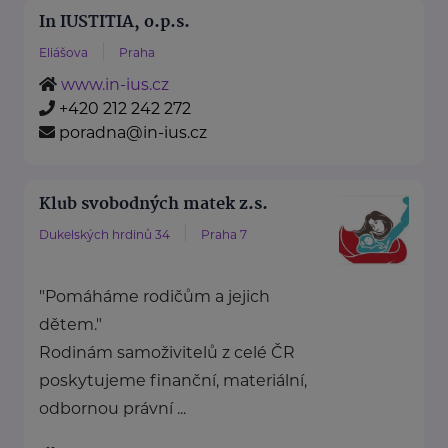
In IUSTITIA, o.p.s.
Eliášova
Praha
www.in-ius.cz
+420 212 242 272
poradna@in-ius.cz
Klub svobodných matek z.s.
Dukelských hrdinů 34
Praha 7
"Pomáháme rodičům a jejich
dětem."
Rodinám samoživitelů z celé ČR
poskytujeme finanční, materiální,
odbornou právní ...