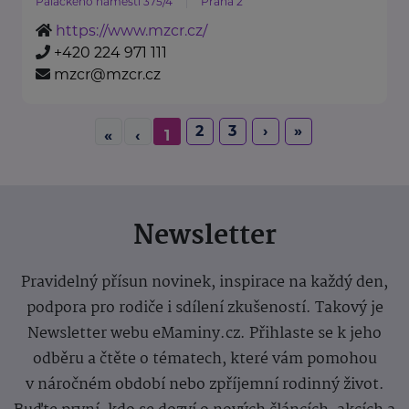
Palackého náměstí 375/4
Praha 2
https://www.mzcr.cz/
+420 224 971 111
mzcr@mzcr.cz
2
3
›
»
«
‹
1
Newsletter
Pravidelný přísun novinek, inspirace na každý den,
podpora pro rodiče i sdílení zkušeností. Takový je
Newsletter webu eMaminy.cz. Přihlaste se k jeho
odběru a čtěte o tématech, které vám pomohou
v náročném období nebo zpříjemní rodinný život.