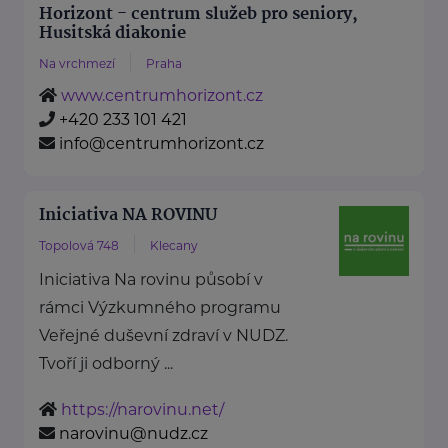
Horizont - centrum služeb pro seniory,
Husitská diakonie
Na vrchmezí
Praha
www.centrumhorizont.cz
+420 233 101 421
info@centrumhorizont.cz
Iniciativa NA ROVINU
Topolová 748
Klecany
Iniciativa Na rovinu působí v
rámci Výzkumného programu
Veřejné duševní zdraví v NUDZ.
Tvoří ji odborný ...
https://narovinu.net/
narovinu@nudz.cz