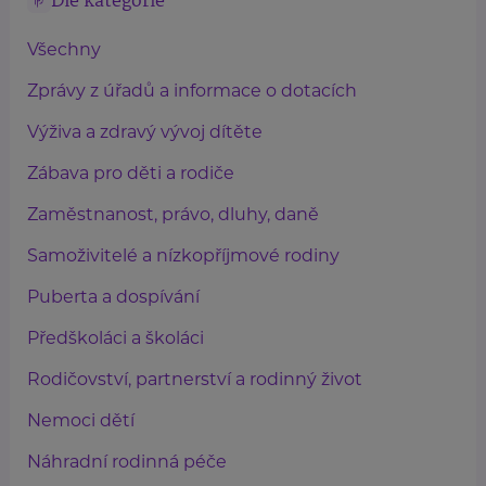
Dle kategorie
Všechny
Zprávy z úřadů a informace o dotacích
Výživa a zdravý vývoj dítěte
Zábava pro děti a rodiče
Zaměstnanost, právo, dluhy, daně
Samoživitelé a nízkopříjmové rodiny
Puberta a dospívání
Předškoláci a školáci
Rodičovství, partnerství a rodinný život
Nemoci dětí
Náhradní rodinná péče