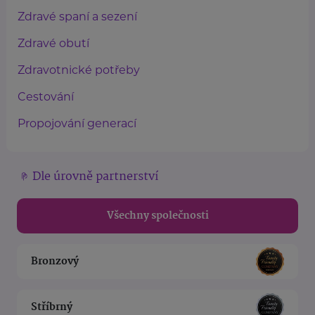
Zdravé spaní a sezení
Zdravé obutí
Zdravotnické potřeby
Cestování
Propojování generací
Dle úrovně partnerství
Všechny společnosti
Bronzový
Stříbrný