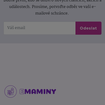
Buďte první, kdo se dozví o nových článcích, akcích a
událostech. Prosíme, potvrďte odběr ve vaší e-
mailové schránce.
Odeslat