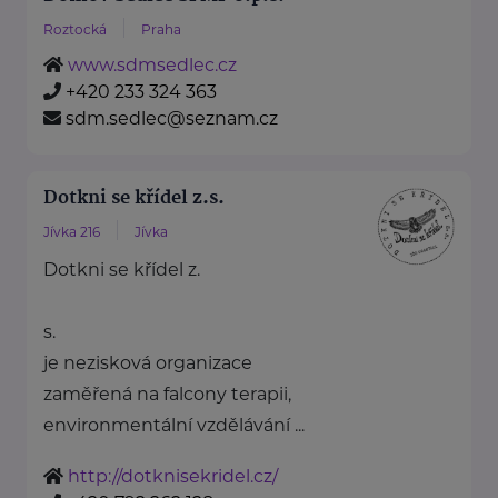
Roztocká
Praha
www.sdmsedlec.cz
+420 233 324 363
sdm.sedlec@seznam.cz
Dotkni se křídel z.s.
Jívka 216
Jívka
Dotkni se křídel z.
s.
je nezisková organizace
zaměřená na falcony terapii,
environmentální vzdělávání ...
http://dotknisekridel.cz/