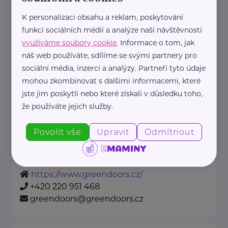
https://divnozenka.cz/
+420 604 232 197
K personalizaci obsahu a reklam, poskytování
funkcí sociálních médií a analýze naší návštěvnosti
eliska.antosova@divnozenka.cz
využíváme soubory cookie
. Informace o tom, jak
náš web používáte, sdílíme se svými partnery pro
sociální média, inzerci a analýzy. Partneři tyto údaje
Green Doors
mohou zkombinovat s dalšími informacemi, které
Pujmanové 1219/8
Praha 4
jste jim poskytli nebo které získali v důsledku toho,
že používáte jejich služby.
Jsme nezisková organizace Green
Doors, která dlouhodobě působí
Povolit vše
Upravit
Odmítnout
v oblasti duševního zdraví.
Předáváme naději, že s duševní ...
https://www.greendoors.cz/
+420 220 951 468
greendoors@greendoors.cz