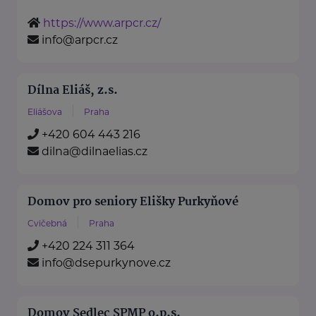
https://www.arpcr.cz/
info@arpcr.cz
Dílna Eliáš, z.s.
Eliášova
Praha
+420 604 443 216
dilna@dilnaelias.cz
Domov pro seniory Elišky Purkyňové
Cvičebná
Praha
+420 224 311 364
info@dsepurkynove.cz
Domov Sedlec SPMP o.p.s.