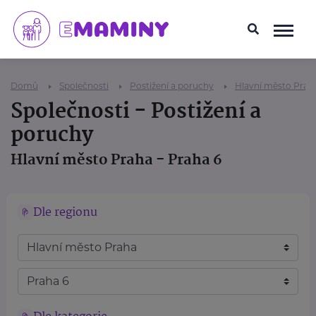
Domů
Společnosti
Postižení a poruchy
Hlavní město Prah
Společnosti - Postižení a
poruchy
Hlavní město Praha - Praha 6
Dle regionu