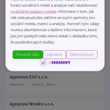
funkcí sociálních médií a analýze naší návštěvnosti
Advokátní kancelář ELEMENTZ
využíváme soubory cookie
. Informace o tom, jak
LEGAL
náš web používáte, sdílíme se svými partnery pro
sdružuje tři advokáty s odlišnými
sociální média, inzerci a analýzy. Partneři tyto údaje
specializacemi tak, aby se
mohou zkombinovat s dalšími informacemi, které
jste jim poskytli nebo které získali v důsledku toho,
vzájemně ...
že používáte jejich služby.
https://www.elementz.legal/
+420 739 307 308
Povolit vše
Upravit
Odmítnout
info@elementz.legal
Agentura ESO s.r.o.
Seifertova
Praha 3 - Žižkov
Agentura Wenku s.r.o.