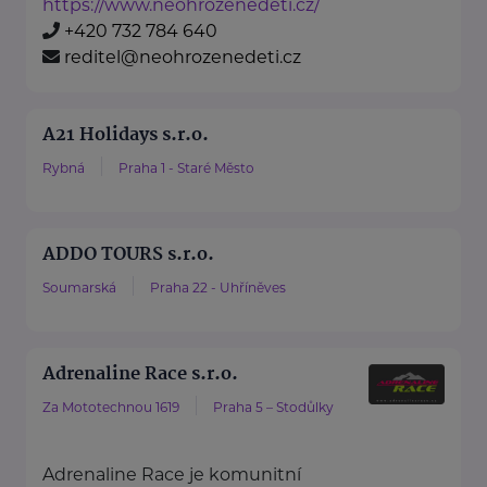
https://www.neohrozenedeti.cz/
+420 732 784 640
reditel@neohrozenedeti.cz
A21 Holidays s.r.o.
Rybná
Praha 1 - Staré Město
ADDO TOURS s.r.o.
Soumarská
Praha 22 - Uhříněves
Adrenaline Race s.r.o.
Za Mototechnou 1619
Praha 5 – Stodůlky
Adrenaline Race je komunitní