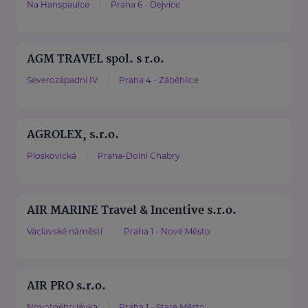
Na Hanspaulce
Praha 6 - Dejvice
AGM TRAVEL spol. s r.o.
Severozápadní IV
Praha 4 - Záběhlice
AGROLEX, s.r.o.
Ploskovická
Praha-Dolní Chabry
AIR MARINE Travel & Incentive s.r.o.
Václavské náměstí
Praha 1 - Nové Město
AIR PRO s.r.o.
Novotného lávka
Praha 1 - Staré Město