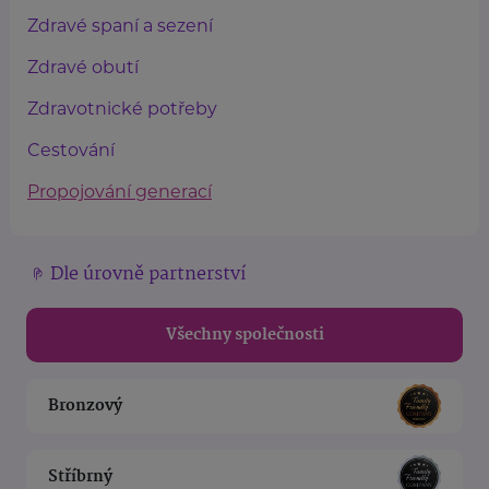
Zdravé spaní a sezení
Zdravé obutí
Zdravotnické potřeby
Cestování
Propojování generací
Dle úrovně partnerství
Všechny společnosti
Bronzový
Stříbrný