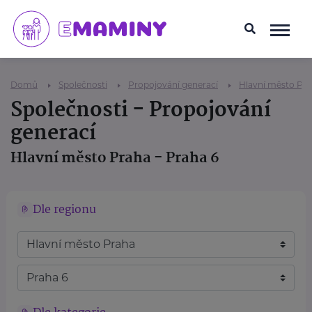
Domů
Společnosti
Propojování generací
Hlavní město Pr
Společnosti - Propojování
generací
Hlavní město Praha - Praha 6
Dle regionu