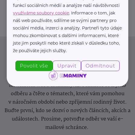
+420 605 244 772
funkcí sociálních médií a analýze naší návštěvnosti
houstecka.alena@gmail.com
využíváme soubory cookie
. Informace o tom, jak
náš web používáte, sdílíme se svými partnery pro
sociální média, inzerci a analýzy. Partneři tyto údaje
mohou zkombinovat s dalšími informacemi, které
jste jim poskytli nebo které získali v důsledku toho,
Newsletter
že používáte jejich služby.
Povolit vše
Upravit
Odmítnout
Pravidelný přísun novinek, inspirace na každý den,
podpora pro rodiče i sdílení zkušeností. Takový je
Newsletter webu eMaminy.cz. Přihlaste se k jeho
odběru a čtěte o tématech, které vám pomohou
v náročném období nebo zpříjemní rodinný život.
Buďte první, kdo se dozví o nových článcích, akcích a
událostech. Prosíme, potvrďte odběr ve vaší e-
mailové schránce.