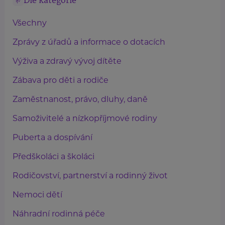
Dle kategorie
Všechny
Zprávy z úřadů a informace o dotacích
Výživa a zdravý vývoj dítěte
Zábava pro děti a rodiče
Zaměstnanost, právo, dluhy, daně
Samoživitelé a nízkopříjmové rodiny
Puberta a dospívání
Předškoláci a školáci
Rodičovství, partnerství a rodinný život
Nemoci dětí
Náhradní rodinná péče