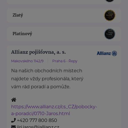
Zlatý
Platinový
Allianz pojišťovna, a. s.
Makovského 1142/9
Praha 6 - Řepy
Na našich obchodních místech
najdete vždy profesionála, který
vám rád poradí a pomůže.
https://www.allianz.cz/cs_CZ/pobocky-
a-poradci/0710-Jaros.html
+420 777 800 850
jiri.jaros@iallianz.cz