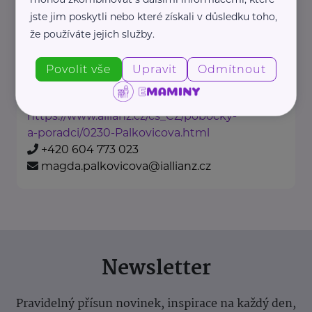
638/24
Bubeneč
jste jim poskytli nebo které získali v důsledku toho,
Na našich obchodních místech
že používáte jejich služby.
najdete vždy profesionála, který
vám rád poradí a pomůže.
Povolit vše
Upravit
Odmítnout
https://www.allianz.cz/cs_CZ/pobocky-
a-poradci/0230-Palkovicova.html
+420 604 773 023
magda.palkovicova@iallianz.cz
Newsletter
Pravidelný přísun novinek, inspirace na každý den,