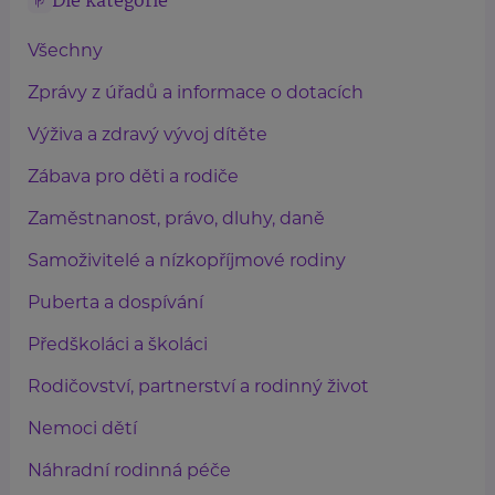
Dle kategorie
Všechny
Zprávy z úřadů a informace o dotacích
Výživa a zdravý vývoj dítěte
Zábava pro děti a rodiče
Zaměstnanost, právo, dluhy, daně
Samoživitelé a nízkopříjmové rodiny
Puberta a dospívání
Předškoláci a školáci
Rodičovství, partnerství a rodinný život
Nemoci dětí
Náhradní rodinná péče