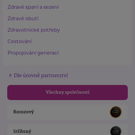
Zdravé spaní a sezení
Zdravé obutí
Zdravotnické potřeby
Cestování
Propojování generací
Dle úrovně partnerství
Všechny společnosti
Bronzový
Stříbrný