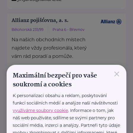
Allianz pojišťovna, a. s.
Bělohorská 231/99
Praha 6 - Břevnov
Na našich obchodních místech
najdete vždy profesionála, který
vám rád poradí a pomůže.
×
Maximální bezpečí pro vaše
https://www.allianz.cz/cs_CZ/pobocky-
soukromí a cookies
a-poradci/0179-Semecky.html
+420 603 333 207
K personalizaci obsahu a reklam, poskytování
jakub.semecky@iallianz.cz
funkcí sociálních médií a analýze naší návštěvnosti
využíváme soubory cookie
. Informace o tom, jak
náš web používáte, sdílíme se svými partnery pro
Allianz pojišťovna, a. s.
sociální média, inzerci a analýzy. Partneři tyto údaje
Jugoslávských partyzánů
Praha 6 -
mohou zkombinovat s dalšími informacemi, které