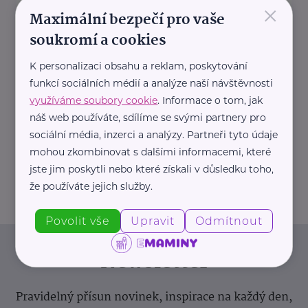
×
https://hartmanndirect.com/cs-cz
Maximální bezpečí pro vaše
+420 800 100 150
soukromí a cookies
info@hartmanndirect.cz
K personalizaci obsahu a reklam, poskytování
Ministerstvo zdravotnictví ČR
funkcí sociálních médií a analýze naší návštěvnosti
využíváme soubory cookie
. Informace o tom, jak
Palackého náměstí 375/4
Praha 2
náš web používáte, sdílíme se svými partnery pro
https://www.mzcr.cz/
sociální média, inzerci a analýzy. Partneři tyto údaje
+420 224 971 111
mohou zkombinovat s dalšími informacemi, které
mzcr@mzcr.cz
jste jim poskytli nebo které získali v důsledku toho,
že používáte jejich služby.
Povolit vše
Upravit
Odmítnout
Newsletter
Pravidelný přísun novinek, inspirace na každý den,