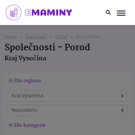
Domů
Společnosti
Porod
Kraj Vysočina
Společnosti - Porod
Kraj Vysočina
Dle regionu
Dle kategorie