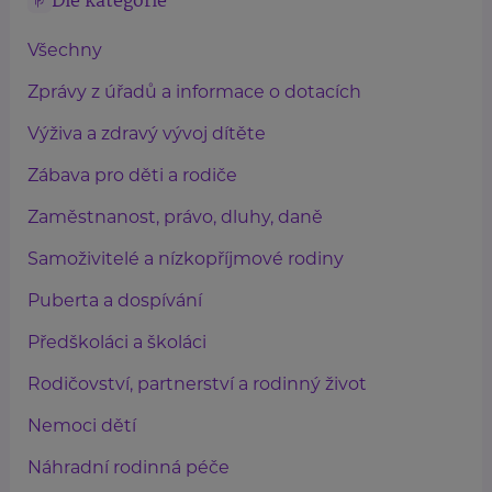
Dle kategorie
Všechny
Zprávy z úřadů a informace o dotacích
Výživa a zdravý vývoj dítěte
Zábava pro děti a rodiče
Zaměstnanost, právo, dluhy, daně
Samoživitelé a nízkopříjmové rodiny
Puberta a dospívání
Předškoláci a školáci
Rodičovství, partnerství a rodinný život
Nemoci dětí
Náhradní rodinná péče