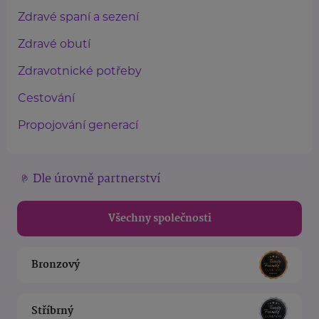
Zdravé spaní a sezení
Zdravé obutí
Zdravotnické potřeby
Cestování
Propojování generací
Dle úrovně partnerství
Všechny společnosti
Bronzový
Stříbrný