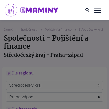
Domů
Společnosti
Pojištění a finance
Středočeský kraj
Společnosti - Pojištění a
finance
Středočeský kraj - Praha-západ
Dle regionu