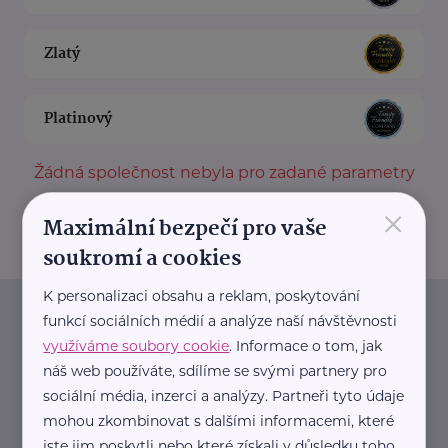
Zlatý
Platinový
Žádná společnost nebyla pro zadané parametry
nalezena.
×
Maximální bezpečí pro vaše
soukromí a cookies
K personalizaci obsahu a reklam, poskytování
Newsletter
funkcí sociálních médií a analýze naší návštěvnosti
využíváme soubory cookie
. Informace o tom, jak
náš web používáte, sdílíme se svými partnery pro
Pravidelný přísun novinek, inspirace na každý den,
sociální média, inzerci a analýzy. Partneři tyto údaje
podpora pro rodiče i sdílení zkušeností. Takový je
mohou zkombinovat s dalšími informacemi, které
Newsletter webu eMaminy.cz. Přihlaste se k jeho
jste jim poskytli nebo které získali v důsledku toho,