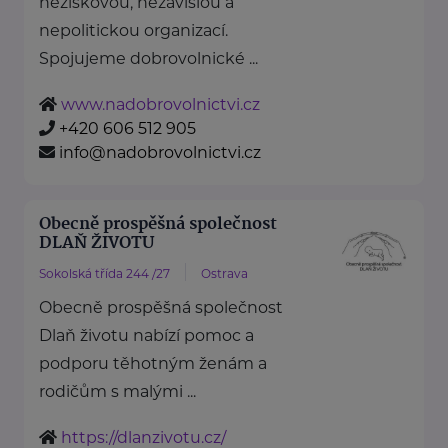
neziskovou, nezávislou a
nepolitickou organizací.
Spojujeme dobrovolnické ...
www.nadobrovolnictvi.cz
+420 606 512 905
info@nadobrovolnictvi.cz
Obecně prospěšná společnost
DLAŇ ŽIVOTU
Sokolská třída 244 /27
Ostrava
Obecně prospěšná společnost
Dlaň životu nabízí pomoc a
podporu těhotným ženám a
rodičům s malými ...
https://dlanzivotu.cz/