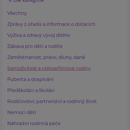
Dle kategorie
Všechny
Zprávy z úřadů a informace o dotacích
Výživa a zdravý vývoj dítěte
Zábava pro děti a rodiče
Zaměstnanost, právo, dluhy, daně
Samoživitelé a nízkopříjmové rodiny
Puberta a dospívání
Předškoláci a školáci
Rodičovství, partnerství a rodinný život
Nemoci dětí
Náhradní rodinná péče