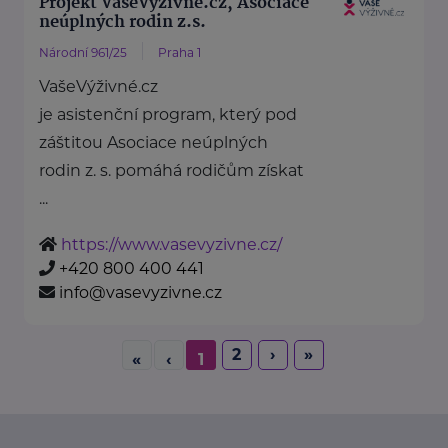
Projekt VašeVýživné.cz, Asociace
neúplných rodin z.s.
Národní 961/25
Praha 1
VašeVýživné.cz
je asistenční program, který pod
záštitou Asociace neúplných
rodin z. s. pomáhá rodičům získat
...
https://www.vasevyzivne.cz/
+420 800 400 441
info@vasevyzivne.cz
2
›
»
«
‹
1