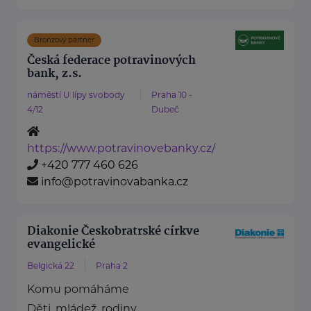
Bronzový partner
Česká federace potravinových
bank, z.s.
náměstí U lípy svobody
Praha 10 -
4/12
Dubeč
https://www.potravinovebanky.cz/
+420 777 460 626
info@potravinovabanka.cz
Diakonie Českobratrské církve
evangelické
Belgická 22
Praha 2
Komu pomáháme
Děti, mládež, rodiny