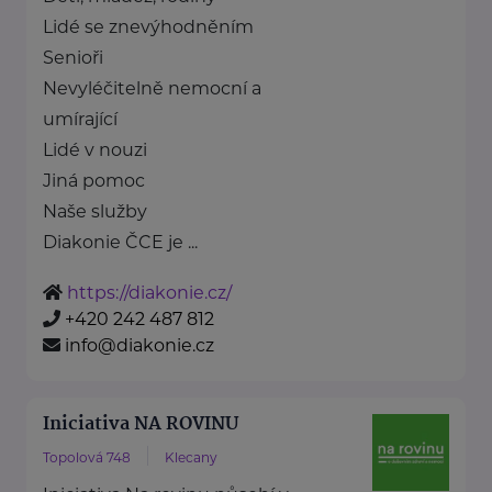
Lidé se znevýhodněním
Senioři
Nevyléčitelně nemocní a
umírající
Lidé v nouzi
Jiná pomoc
Naše služby
Diakonie ČCE je ...
https://diakonie.cz/
+420 242 487 812
info@diakonie.cz
Iniciativa NA ROVINU
Topolová 748
Klecany