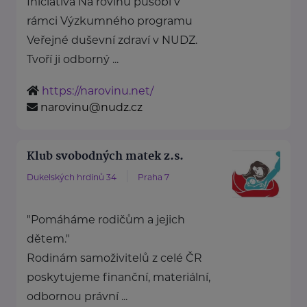
Iniciativa Na rovinu působí v
rámci Výzkumného programu
Veřejné duševní zdraví v NUDZ.
Tvoří ji odborný ...
https://narovinu.net/
narovinu@nudz.cz
Klub svobodných matek z.s.
Dukelských hrdinů 34
Praha 7
"Pomáháme rodičům a jejich
dětem."
Rodinám samoživitelů z celé ČR
poskytujeme finanční, materiální,
odbornou právní ...