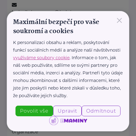
ludmila.janzurova@kolpingsmecno.cz
×
Maximální bezpečí pro vaše
soukromí a cookies
Ministerstvo práce a sociálních věcí ČR
K personalizaci obsahu a reklam, poskytování
Na Poříčním právu 1/376
Praha 2
funkcí sociálních médií a analýze naší návštěvnosti
https://www.mpsv.cz/
využíváme soubory cookie
. Informace o tom, jak
+420 950 191 111
náš web používáte, sdílíme se svými partnery pro
posta@mpsv.cz
sociální média, inzerci a analýzy. Partneři tyto údaje
mohou zkombinovat s dalšími informacemi, které
jste jim poskytli nebo které získali v důsledku toho,
Nadační fond pro předčasně
narozené děti
že používáte jejich služby.
Podolské nábřeží 157/36
Praha 4
Povolit vše
Upravit
Odmítnout
Nadační fond pro předčasně
narozené děti je nezisková
organizace