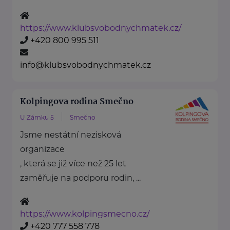
https://www.klubsvobodnychmatek.cz/
+420 800 995 511
info@klubsvobodnychmatek.cz
Kolpingova rodina Smečno
U Zámku 5
Smečno
Jsme nestátní nezisková
organizace
, která se již více než 25 let
zaměřuje na podporu rodin, ...
https://www.kolpingsmecno.cz/
+420 777 558 778