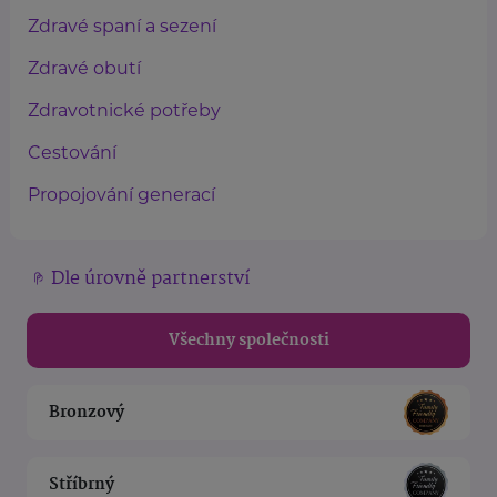
Zdravé spaní a sezení
Zdravé obutí
Zdravotnické potřeby
Cestování
Propojování generací
Dle úrovně partnerství
Všechny společnosti
Bronzový
Stříbrný