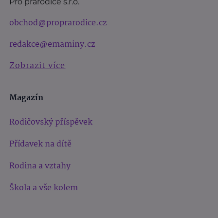
Pro prarodiče s.r.o.
obchod@proprarodice.cz
redakce@emaminy.cz
Zobrazit více
Magazín
Rodičovský příspěvek
Přídavek na dítě
Rodina a vztahy
Škola a vše kolem