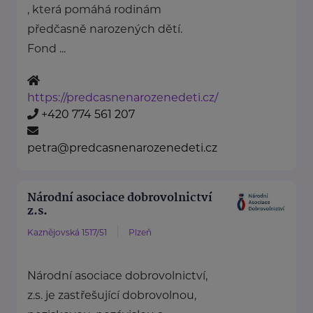
, která pomáhá rodinám
předčasně narozených dětí.
Fond ...
https://predcasnenarozenedeti.cz/
+420 774 561 207
petra@predcasnenarozenedeti.cz
Národní asociace dobrovolnictví
z.s.
Kaznějovská 1517/51
Plzeň
Národní asociace dobrovolnictví,
z.s. je zastřešující dobrovolnou,