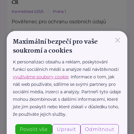
ČR
Karmelitská 529/5
Praha 1
Pověřenec pro ochranu osobních údajů
:
×
Mgr. Šárka Jílková,
Maximální bezpečí pro vaše
+420 234 811 105, gdpr@msmt.cz
soukromí a cookies
Příslušná osoba dle zákona o ochraně
K personalizaci obsahu a reklam, poskytování
oznamovatelů
funkcí sociálních médií a analýze naší návštěvnosti
: Mgr. ...
využíváme soubory cookie
. Informace o tom, jak
náš web používáte, sdílíme se svými partnery pro
https://www.msmt.cz/
sociální média, inzerci a analýzy. Partneři tyto údaje
+420 234 811 111
mohou zkombinovat s dalšími informacemi, které
posta@msmt.cz
jste jim poskytli nebo které získali v důsledku toho,
že používáte jejich služby.
Ministerstvo zahraničních věcí ČR
Povolit vše
Upravit
Odmítnout
Loretánské náměstí 5
Praha 1 – Hradčany