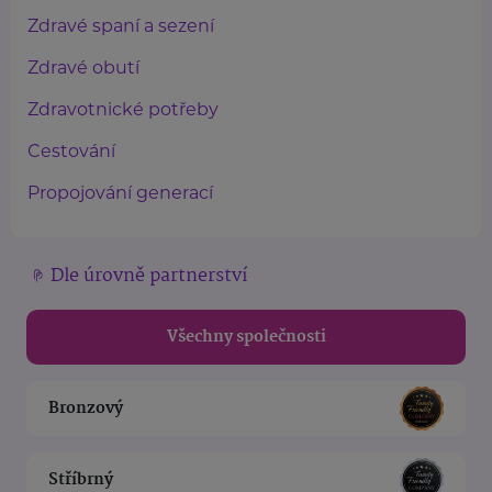
Zdravé spaní a sezení
Zdravé obutí
Zdravotnické potřeby
Cestování
Propojování generací
Dle úrovně partnerství
Všechny společnosti
Bronzový
Stříbrný