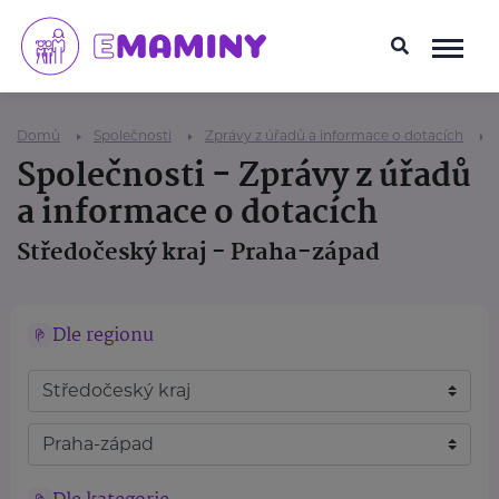
Domů
Společnosti
Zprávy z úřadů a informace o dotacích
Společnosti - Zprávy z úřadů
a informace o dotacích
Středočeský kraj - Praha-západ
Dle regionu