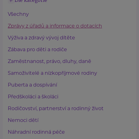
Dle kategorie
Všechny
Zprávy z úřadů a informace o dotacích
Výživa a zdravý vývoj dítěte
Zábava pro děti a rodiče
Zaměstnanost, právo, dluhy, daně
Samoživitelé a nízkopříjmové rodiny
Puberta a dospívání
Předškoláci a školáci
Rodičovství, partnerství a rodinný život
Nemoci dětí
Náhradní rodinná péče