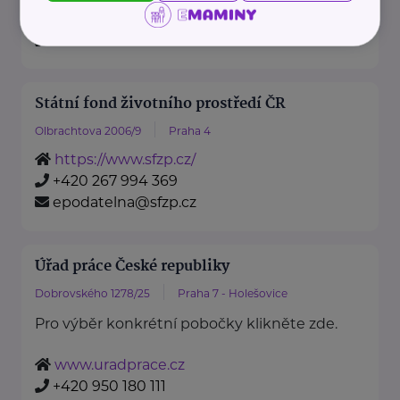
https://www.mzv.cz/
+420 222 264 222
Státní fond životního prostředí ČR
Olbrachtova 2006/9
Praha 4
https://www.sfzp.cz/
+420 267 994 369
epodatelna@sfzp.cz
Úřad práce České republiky
Dobrovského 1278/25
Praha 7 - Holešovice
Pro výběr konkrétní pobočky klikněte zde.
www.uradprace.cz
+420 950 180 111