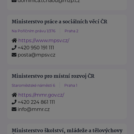
dominica.tchaou@mzp.cz
Ministerstvo práce a sociálních věcí ČR
Na Poříčním právu 1/376
Praha 2
https://www.mpsv.cz/
+420 950 191 111
posta@mpsv.cz
Ministerstvo pro místní rozvoj ČR
Staroměstské náměstí 6
Praha 1
https://mmr.gov.cz/
+420 224 861 111
info@mmr.cz
Ministerstvo školství, mládeže a tělovýchovy