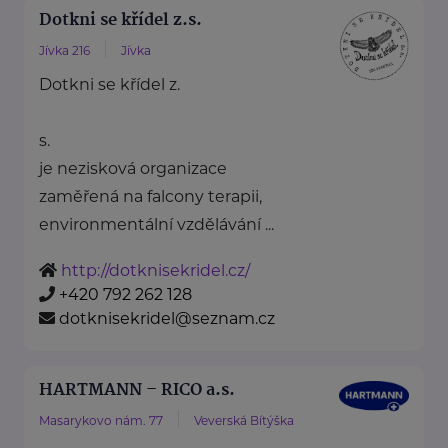
Dotkni se křídel z.s.
Jívka 216
Jívka
Dotkni se křídel z.
s.
je nezisková organizace
zaměřená na falcony terapii,
environmentální vzdělávání ...
http://dotknisekridel.cz/
+420 792 262 128
dotknisekridel@seznam.cz
HARTMANN – RICO a.s.
Masarykovo nám. 77
Veverská Bítýška