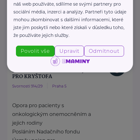
náš web používáte, sdílíme se svými partnery pro
zdraví dětí ...
sociální média, inzerci a analýzy. Partneři tyto údaje
mohou zkombinovat s dalšími informacemi, které
https://spolusodvahou.org/cz/
jste jim poskytli nebo které získali v důsledku toho,
+420 725 565 273
že používáte jejich služby.
info@spolusodvahou.cz
Povolit vše
Upravit
Odmítnout
Bronzový partner
NADAČNÍ FOND ÚSMĚV NEJEN
PRO KRYŠTOFA
Svornosti 914/29
Praha 5
Opora pro pacienty s
onkologickým onemocněním a
jejich rodiny
Posláním Nadačního fondu