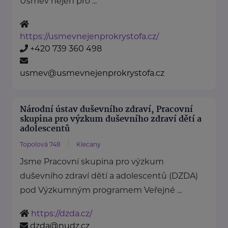
Úsměv nejen pro ...
https://usmevnejenprokrystofa.cz/
+420 739 360 498
usmev@usmevnejenprokrystofa.cz
Národní ústav duševního zdraví, Pracovní
skupina pro výzkum duševního zdraví dětí a
adolescentů
Topolová 748
Klecany
Jsme Pracovní skupina pro výzkum
duševního zdraví dětí a adolescentů (DZDA)
pod Výzkumným programem Veřejné ...
https://dzda.cz/
dzda@nudz.cz