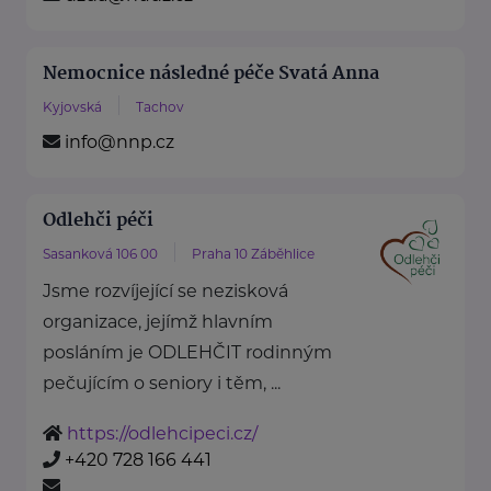
Nemocnice následné péče Svatá Anna
Kyjovská
Tachov
info@nnp.cz
Odlehči péči
Sasanková 106 00
Praha 10 Záběhlice
Jsme rozvíjející se nezisková
organizace, jejímž hlavním
posláním je ODLEHČIT rodinným
pečujícím o seniory i těm, ...
https://odlehcipeci.cz/
+420 728 166 441