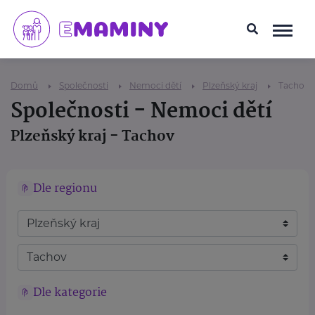
Domů
Společnosti
Nemoci dětí
Plzeňský kraj
Tachov
Společnosti - Nemoci dětí
Plzeňský kraj - Tachov
Dle regionu
Dle kategorie