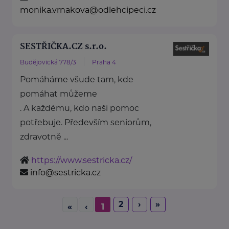
monika.vrnakova@odlehcipeci.cz
SESTŘIČKA.CZ s.r.o.
Budějovická 778/3
Praha 4
Pomáháme všude tam, kde
pomáhat můžeme
. A každému, kdo naši pomoc
potřebuje. Především seniorům,
zdravotně ...
https://www.sestricka.cz/
info@sestricka.cz
2
›
»
«
‹
1