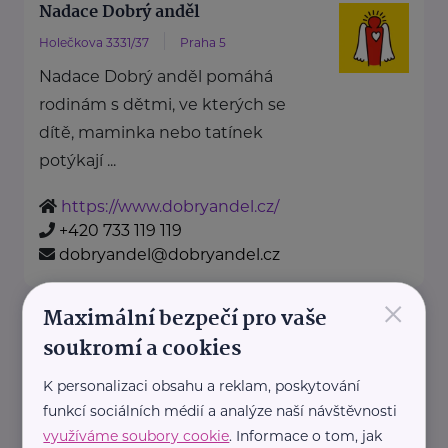
Nadace Dobrý anděl
Holečkova 3331/37
Praha 5
Nadace Dobrý anděl pomáhá
rodinám s dětmi, ve kterých se
dítě, maminka nebo tatínek
potýkají ...
https://www.dobryandel.cz/
+420 733 119 119
dobryandel@dobryandel.cz
×
Maximální bezpečí pro vaše
Nadační fond Spolu s odvahou
soukromí a cookies
Žižkova 403
Mladá Boleslav
K personalizaci obsahu a reklam, poskytování
Nadační fond Spolu s odvahou
funkcí sociálních médií a analýze naší návštěvnosti
je nezisková organizace, jejímž
využíváme soubory cookie
. Informace o tom, jak
posláním je podporovat duševní